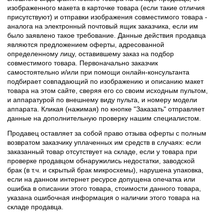
изображенного макета в карточке товара (если такие отличия
присутствуют) и отправки изображения совместимого товара -
аналога на электронный почтовый ящик заказчика, если им
было заявлено такое требование. Данные действия продавца
являются предложением оферты, адресованной
определенному лицу, оставившему заказ на подбор
совместимого товара. Первоначально заказчик
самостоятельно и/или при помощи онлайн-консультанта
подбирает совпадающий по изображению и описанию макет
товара на этом сайте, сверяя его со своим исходным пультом,
и аппаратурой по внешнему виду пульта, и номеру модели
аппарата. Кликая (нажимая) по кнопке "Заказать" отправляет
данные на дополнительную проверку нашим специалистом.
Продавец оставляет за собой право отзыва оферты с полным
возвратом заказчику уплаченных им средств в случаях: если
заказанный товар отсутствует на складе, если у товара при
проверке продавцом обнаружились недостатки, заводской
брак (в т.ч. и скрытый брак микросхемы), нарушена упаковка,
если на данном интернет ресурсе допущена опечатка или
ошибка в описании этого товара, стоимости данного товара,
указана ошибочная информация о наличии этого товара на
складе продавца.