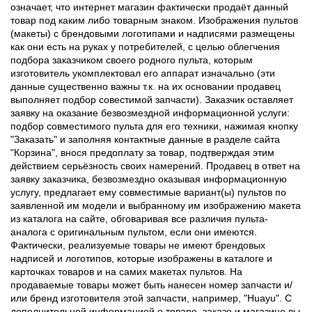
означает, что интернет магазин фактически продаёт данный
товар под каким либо товарным знаком. Изображения пультов
(макеты) с брендовыми логотипами и надписями размещены
как они есть на руках у потребителей, с целью облегчения
подбора заказчиком своего родного пульта, которым
изготовитель укомплектовал его аппарат изначально (эти
данные существенно важны т.к. на их основании продавец
выполняет подбор совестимой запчасти). Заказчик оставляет
заявку на оказание безвозмездной информационной услуги:
подбор совместимого пульта для его техники, нажимая кнопку
"Заказать" и заполняя контактные данные в разделе сайта
"Корзина", внося предоплату за товар, подтверждая этим
действием серьёзность своих намерений. Продавец в ответ на
заявку заказчика, безвозмездно оказывая информационную
услугу, предлагает ему совместимые вариант(ы) пультов по
заявленной им модели и выбранному им изображению макета
из каталога на сайте, обговаривая все различия пульта-
аналога с оригинальным пультом, если они имеются.
Фактически, реализуемые товары не имеют брендовых
надписей и логотипов, которые изображены в каталоге и
карточках товаров и на самих макетах пультов. На
продаваемые товары может быть нанесен номер запчасти и/
или бренд изготовителя этой запчасти, например, "Huayu". С
дополнительной информацией о товаре, заказе и магазине вы