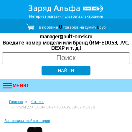
Интернет магазин пультов и электроники
0
В корзине
товаров на сумму
0
руб.
manager@pult-omsk.ru
Введите номер модели или бренд (RM-ED053, JVC,
DEXP
и т. д.
)
МЕНЮ
Главная
Каталог
Пульт для ECON EX-24HS001W, EX-32HS017B
Все товары этой категории