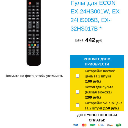
Пульт для ECON
EX-24HS001W, EX-
24HS005B, EX-
32HS017B *
442
Цена:
руб.
РЕКОМЕНДУЕМ
ПРИОБРЕСТИ
Батарейки Космос
Нажмите на фото, чтобы увеличить
цена за 2 штуки
(
100 руб.
)
Чехол для пульта
(мягкая экокожа)
(
299 руб.
)
Батарейки VARTA цена
за 2 штуки (
150 руб.
)
ДОСТУПНЫ СПОСОБЫ
ОПЛАТЫ: