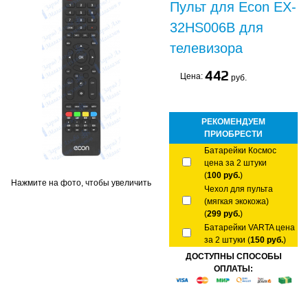
Пульт для Econ EX-
32HS006B для
телевизора
442
Цена:
руб.
РЕКОМЕНДУЕМ
ПРИОБРЕСТИ
Батарейки Космос
цена за 2 штуки
(
100 руб.
)
Нажмите на фото, чтобы увеличить
Чехол для пульта
(мягкая экокожа)
(
299 руб.
)
Батарейки VARTA цена
за 2 штуки (
150 руб.
)
ДОСТУПНЫ СПОСОБЫ
ОПЛАТЫ: