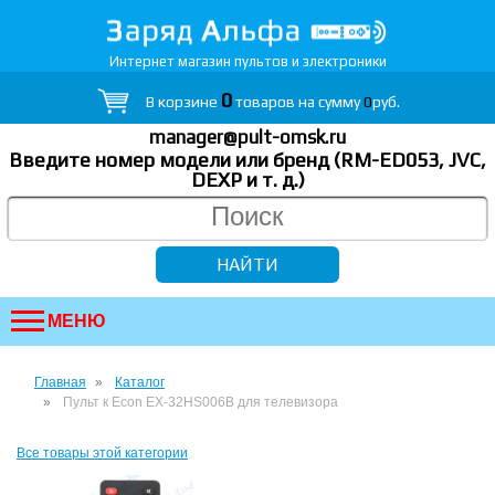
Интернет магазин пультов и электроники
0
В корзине
товаров на сумму
0
руб.
manager@pult-omsk.ru
Введите номер модели или бренд (RM-ED053, JVC,
DEXP
и т. д.
)
МЕНЮ
Главная
Каталог
Пульт к Econ EX-32HS006B для телевизора
Все товары этой категории