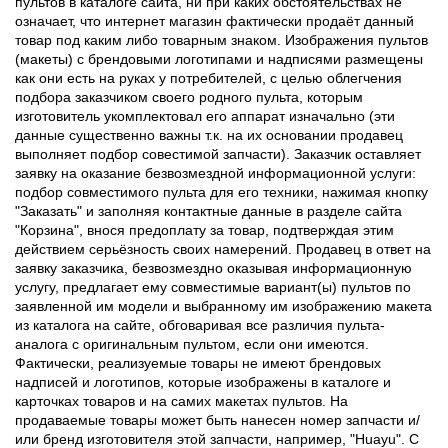
пультов в каталоге сайта, ни при каких обстоятельствах не
означает, что интернет магазин фактически продаёт данный
товар под каким либо товарным знаком. Изображения пультов
(макеты) с брендовыми логотипами и надписями размещены
как они есть на руках у потребителей, с целью облегчения
подбора заказчиком своего родного пульта, которым
изготовитель укомплектовал его аппарат изначально (эти
данные существенно важны т.к. на их основании продавец
выполняет подбор совестимой запчасти). Заказчик оставляет
заявку на оказание безвозмездной информационной услуги:
подбор совместимого пульта для его техники, нажимая кнопку
"Заказать" и заполняя контактные данные в разделе сайта
"Корзина", внося предоплату за товар, подтверждая этим
действием серьёзность своих намерений. Продавец в ответ на
заявку заказчика, безвозмездно оказывая информационную
услугу, предлагает ему совместимые вариант(ы) пультов по
заявленной им модели и выбранному им изображению макета
из каталога на сайте, обговаривая все различия пульта-
аналога с оригинальным пультом, если они имеются.
Фактически, реализуемые товары не имеют брендовых
надписей и логотипов, которые изображены в каталоге и
карточках товаров и на самих макетах пультов. На
продаваемые товары может быть нанесен номер запчасти и/
или бренд изготовителя этой запчасти, например, "Huayu". С