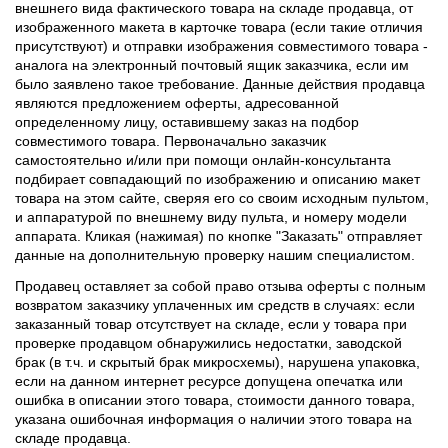
внешнего вида фактического товара на складе продавца, от
изображенного макета в карточке товара (если такие отличия
присутствуют) и отправки изображения совместимого товара -
аналога на электронный почтовый ящик заказчика, если им
было заявлено такое требование. Данные действия продавца
являются предложением оферты, адресованной
определенному лицу, оставившему заказ на подбор
совместимого товара. Первоначально заказчик
самостоятельно и/или при помощи онлайн-консультанта
подбирает совпадающий по изображению и описанию макет
товара на этом сайте, сверяя его со своим исходным пультом,
и аппаратурой по внешнему виду пульта, и номеру модели
аппарата. Кликая (нажимая) по кнопке "Заказать" отправляет
данные на дополнительную проверку нашим специалистом.
Продавец оставляет за собой право отзыва оферты с полным
возвратом заказчику уплаченных им средств в случаях: если
заказанный товар отсутствует на складе, если у товара при
проверке продавцом обнаружились недостатки, заводской
брак (в т.ч. и скрытый брак микросхемы), нарушена упаковка,
если на данном интернет ресурсе допущена опечатка или
ошибка в описании этого товара, стоимости данного товара,
указана ошибочная информация о наличии этого товара на
складе продавца.