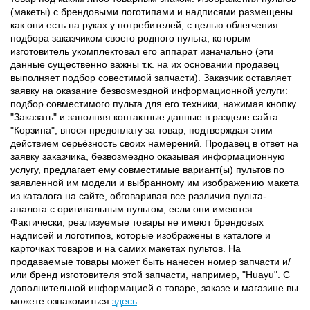
(макеты) с брендовыми логотипами и надписями размещены
как они есть на руках у потребителей, с целью облегчения
подбора заказчиком своего родного пульта, которым
изготовитель укомплектовал его аппарат изначально (эти
данные существенно важны т.к. на их основании продавец
выполняет подбор совестимой запчасти). Заказчик оставляет
заявку на оказание безвозмездной информационной услуги:
подбор совместимого пульта для его техники, нажимая кнопку
"Заказать" и заполняя контактные данные в разделе сайта
"Корзина", внося предоплату за товар, подтверждая этим
действием серьёзность своих намерений. Продавец в ответ на
заявку заказчика, безвозмездно оказывая информационную
услугу, предлагает ему совместимые вариант(ы) пультов по
заявленной им модели и выбранному им изображению макета
из каталога на сайте, обговаривая все различия пульта-
аналога с оригинальным пультом, если они имеются.
Фактически, реализуемые товары не имеют брендовых
надписей и логотипов, которые изображены в каталоге и
карточках товаров и на самих макетах пультов. На
продаваемые товары может быть нанесен номер запчасти и/
или бренд изготовителя этой запчасти, например, "Huayu". С
дополнительной информацией о товаре, заказе и магазине вы
можете ознакомиться
здесь
.