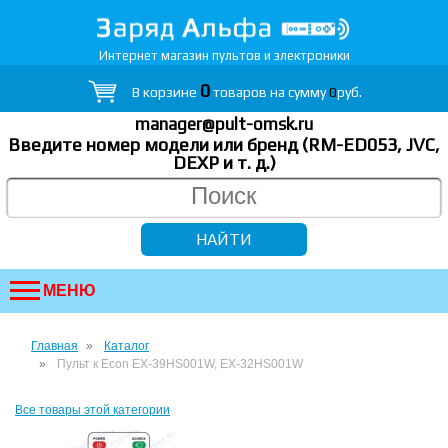
Интернет магазин пультов и электроники
0
В корзине
товаров на сумму
0
руб.
manager@pult-omsk.ru
Введите номер модели или бренд (RM-ED053, JVC,
DEXP
и т. д.
)
МЕНЮ
Главная
Каталог
Пульт к Econ EX-39HS001W, EX-32HS001W
Все товары этой категории