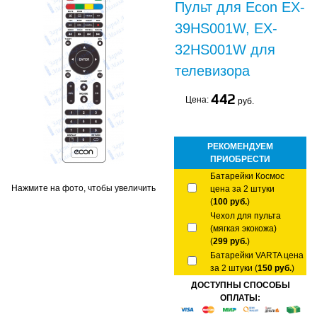
Пульт для Econ EX-
39HS001W, EX-
32HS001W для
телевизора
442
Цена:
руб.
РЕКОМЕНДУЕМ
ПРИОБРЕСТИ
Батарейки Космос
Нажмите на фото, чтобы увеличить
цена за 2 штуки
(
100 руб.
)
Чехол для пульта
(мягкая экокожа)
(
299 руб.
)
Батарейки VARTA цена
за 2 штуки (
150 руб.
)
ДОСТУПНЫ СПОСОБЫ
ОПЛАТЫ: