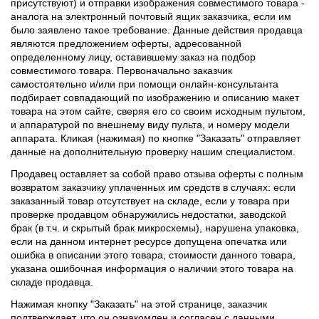
присутствуют) и отправки изображения совместимого товара -
аналога на электронный почтовый ящик заказчика, если им
было заявлено такое требование. Данные действия продавца
являются предложением оферты, адресованной
определенному лицу, оставившему заказ на подбор
совместимого товара. Первоначально заказчик
самостоятельно и/или при помощи онлайн-консультанта
подбирает совпадающий по изображению и описанию макет
товара на этом сайте, сверяя его со своим исходным пультом,
и аппаратурой по внешнему виду пульта, и номеру модели
аппарата. Кликая (нажимая) по кнопке "Заказать" отправляет
данные на дополнительную проверку нашим специалистом.
Продавец оставляет за собой право отзыва оферты с полным
возвратом заказчику уплаченных им средств в случаях: если
заказанный товар отсутствует на складе, если у товара при
проверке продавцом обнаружились недостатки, заводской
брак (в т.ч. и скрытый брак микросхемы), нарушена упаковка,
если на данном интернет ресурсе допущена опечатка или
ошибка в описании этого товара, стоимости данного товара,
указана ошибочная информация о наличии этого товара на
складе продавца.
Нажимая кнопку "Заказать" на этой странице, заказчик
подтверждает, что он ознакомлен и согласен с данными