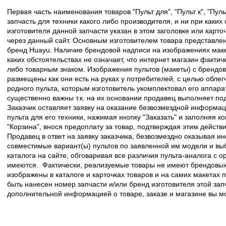
Первая часть наименования товаров "Пульт для", "Пульт к", "Пу
запчасть для техники какого либо производителя, и ни при каких
изготовителя данной запчасти указан в этом заголовке или карто
через данный сайт. Основным изготовителем товара представлен
бренд Huayu. Наличие брендовой надписи на изображениях макет
каких обстоятельствах не означает, что интернет магазин факти
либо товарным знаком. Изображения пультов (макеты) с брендо
размещены как они есть на руках у потребителей, с целью облег
родного пульта, которым изготовитель укомплектовал его аппара
существенно важны т.к. на их основании продавец выполняет по
Заказчик оставляет заявку на оказание безвозмездной информа
пульта для его техники, нажимая кнопку "Заказать" и заполняя к
"Корзина", внося предоплату за товар, подтверждая этим действ
Продавец в ответ на заявку заказчика, безвозмездно оказывая 
совместимые вариант(ы) пультов по заявленной им модели и в
каталога на сайте, обговаривая все различия пульта-аналога с 
имеются. Фактически, реализуемые товары не имеют брендовых 
изображены в каталоге и карточках товаров и на самих макетах
быть нанесен номер запчасти и/или бренд изготовителя этой зап
дополнительной информацией о товаре, заказе и магазине вы 