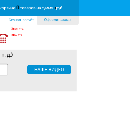
0
 корзине
товаров на сумму
0
руб.
Оформить заказ
Безнал. расчёт
Звоните,
пишите
 т. д.
)
НАШЕ ВИДЕО