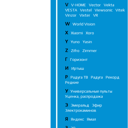
V
V-HOME
Vector
Vekta
VESTA
Vestel
Viewsonic
Vitek
Vinzor
Vixter
VR
W
World Vision
X
Xiaomi
Xoro
Y
Yuno
Yasin
Z
Zifro
Zimmer
Г
Горизонт
И
Иртыш
Р
Радуга ТВ
Радуга
Рекорд
Редкие
У
Универсальные пульты
Уценка, распродажа
Э
Эмеральд
Эфир
Электрокаминов
Я
Яндекс
Ямал
3