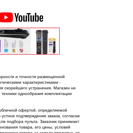
верности и точности размещенной
тическими характеристиками -
ля скорейшего устранения. Магазин не
 техники однообразия комплектации
публичной офертой, определяемой
 устное подтверждение заказа, согласие
ле подбора пульта. Заказчик принимает
енования товара, его цены, условий
тического товара на складе продавца, от