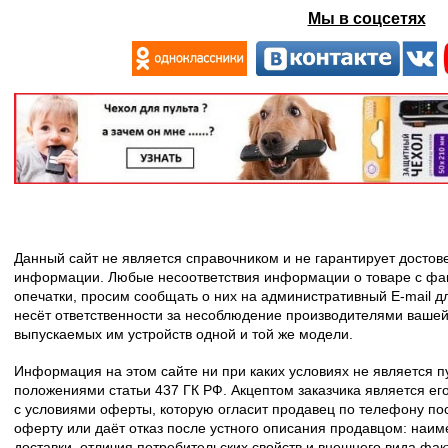
Мы в соцсетях
Данный сайт не является справочником и не гарантирует досто
информации. Любые несоответствия информации о товаре с фак
опечатки, просим сообщать о них на административный E-mail д
несёт ответственности за несоблюдение производителями вашей
выпускаемых им устройств одной и той же модели.
Информация на этом сайте ни при каких условиях не является 
положениями статьи 437 ГК РФ. Акцептом заказчика является его
с условиями оферты, которую огласит продавец по телефону пос
оферту или даёт отказ после устного описания продавцом: наим
доставки, отличия потребительских свойств и внешнего вида фак