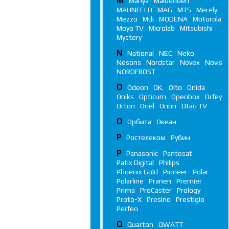
M
Manya
Maibenben
MAUNFELD
MAG
MTS
Merely
Mezzo
Mdi
MODENA
Motorola
Moyo TV
Microlab
Mitsubishi
Mystery
N
National
NEC
Neko
Nesons
Nordstar
Novex
Novis
NORDFROST
O
Odeon
OK.
Olto
Onida
Oniks
Opticum
Openbox
Orfey
Orton
Oriel
Orion
Otau TV
О
Орбита
Океан
Р
Ростелеком
Рубин
P
Panasonic
Pantesat
Patix Digital
Philips
Phoenix Gold
Pioneer
Polar
Polarline
Pranen
Premier
Prima
ProCaster
Prology
Proto-X
Presino
Prestigio
Perfeo
Q
Quarton
QWATT