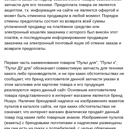
запчасти для его техники. Предоплата товара не является
акцептом, т.к. информация на сайте не является офертой и
может быть отменена продавцом в любой момент. Порядок
отмены предоплаты состоит из возврата всей суммы
уплаченной продавцу на платёжное средство или
электронный кошелёк заказчика с которого был внесён этот
платёж, и последующем информировании продавцом
заказчика на электронный почтовый ящик об отмене заказа и
возврате предоплаты.
Первая часть наименования товаров "Пульт для", "Пульт к",
"Пульт ДУ для" обозначает совместимую запчасть для техники
какого либо производителя, и ни при каких обстоятельствах не
сообщает, что бренд изготовителя данной запчасти указан в
этом заголовке или карточке товара и его продукция
реализуются через данный сайт. Основным изготовителем
товара представленного в интернет магазине является бренд
Huayu. Наличие брендовой надписи на изображениях макетов
пультов в каталоге сайта, ни при каких обстоятельствах не
означает, что интернет магазин фактически продаёт данный
товар под каким либо товарным знаком. Изображения пультов
(макеты) с брендовыми логотипами и надписями размещены
как они есть на руках у потребителей, с целью облегчения