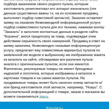
подбора заказчиком своего родного пульта, которым
изготовитель укомплектовал его аппарат изначально (эти
данные существенно важны т.к. на их основании продавец
выполняет подбор совестимой запчасти). Заказчик оставляет
заявку на оказание безвозмездной информационной услуги:
подбор совместимого пульта для его техники, нажимая кнопку
"Заказать" и заполняя контактные данные в разделе сайта
"Корзина", внося предоплату за товар, подтверждая этим
действием серьёзность своих намерений. Продавец в ответ на
заявку заказчика, безвозмездно оказывая информационную
услугу, предлагает ему совместимые вариант(ы) пультов по
заявленной им модели и выбранному им изображению макета
из каталога на сайте, обговаривая все различия пульта-
аналога с оригинальным пультом, если они имеются.
Фактически, реализуемые товары не имеют брендовых
надписей и логотипов, которые изображены в каталоге и
карточках товаров и на самих макетах пультов. На
продаваемые товары может быть нанесен номер запчасти и/
или бренд изготовителя этой запчасти, например, "Huayu". С
дополнительной информацией о товаре, заказе и магазине вы
можете ознакомиться
здесь
.
Контакты