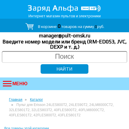
Интернет магазин пультов и электроники
0
В корзине
товаров на сумму
0
руб.
manager@pult-omsk.ru
Введите номер модели или бренд (RM-ED053, JVC,
DEXP
и т. д.
)
МЕНЮ
Главная
Каталог
Пульт для Erisson 24LES800T2, 24LES90T2, 24LM8000CT2,
32LES801T2, 32LES803T2, 40FLES800T2, 40FLM8000CT2,
40FLES801T2, 42FLES800T2, 43FLES801T2
Все товары этой категории