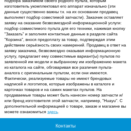
подбора заказчиком своего родного пульта, которым
изготовитель укомплектовал его аппарат изначально (эти
данные существенно важны т.к. на их основании продавец
выполняет подбор совестимой запчасти). Заказчик оставляет
заявку на оказание безвозмездной информационной услуги:
подбор совместимого пульта для его техники, нажимая кнопку
"Заказать" и заполняя контактные данные в разделе сайта
"Корзина", внося предоплату за товар, подтверждая этим
действием серьёзность своих намерений. Продавец в ответ на
заявку заказчика, безвозмездно оказывая информационную
услугу, предлагает ему совместимые вариант(ы) пультов по
заявленной им модели и выбранному им изображению макета
из каталога на сайте, обговаривая все различия пульта-
аналога с оригинальным пультом, если они имеются.
Фактически, реализуемые товары не имеют брендовых
надписей и логотипов, которые изображены в каталоге и
карточках товаров и на самих макетах пультов. На
продаваемые товары может быть нанесен номер запчасти и/
или бренд изготовителя этой запчасти, например, "Huayu". С
дополнительной информацией о товаре, заказе и магазине вы
можете ознакомиться
здесь
.
Контакты