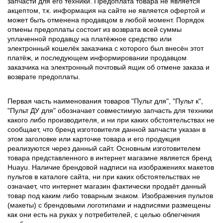
запчасти для его техники. Предоплата товара не является
акцептом, т.к. информация на сайте не является офертой и
может быть отменена продавцом в любой момент. Порядок
отмены предоплаты состоит из возврата всей суммы
уплаченной продавцу на платёжное средство или
электронный кошелёк заказчика с которого был внесён этот
платёж, и последующем информировании продавцом
заказчика на электронный почтовый ящик об отмене заказа и
возврате предоплаты.
Первая часть наименования товаров "Пульт для", "Пульт к",
"Пульт ДУ для" обозначает совместимую запчасть для техники
какого либо производителя, и ни при каких обстоятельствах не
сообщает, что бренд изготовителя данной запчасти указан в
этом заголовке или карточке товара и его продукция
реализуются через данный сайт. Основным изготовителем
товара представленного в интернет магазине является бренд
Huayu. Наличие брендовой надписи на изображениях макетов
пультов в каталоге сайта, ни при каких обстоятельствах не
означает, что интернет магазин фактически продаёт данный
товар под каким либо товарным знаком. Изображения пультов
(макеты) с брендовыми логотипами и надписями размещены
как они есть на руках у потребителей, с целью облегчения