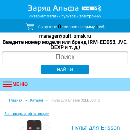
Интернет магазин пультов и электроники
0
В корзине
товаров на сумму
0
руб.
manager@pult-omsk.ru
Введите номер модели или бренд (RM-ED053, JVC,
DEXP
и т. д.
)
МЕНЮ
Главная
Каталог
Пульт для Erisson 32LES80T2
Все товары этой категории
Пульт для Erisson