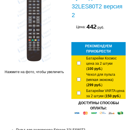
32LES80T2 версия
2
442
Цена:
руб.
РЕКОМЕНДУЕМ
ПРИОБРЕСТИ
Батарейки Космос
цена за 2 штуки
(
100 руб.
)
Нажмите на фото, чтобы увеличить
Чехол для пульта
(мягкая экокожа)
(
299 руб.
)
Батарейки VARTA цена
за 2 штуки (
150 руб.
)
ДОСТУПНЫ СПОСОБЫ
ОПЛАТЫ: