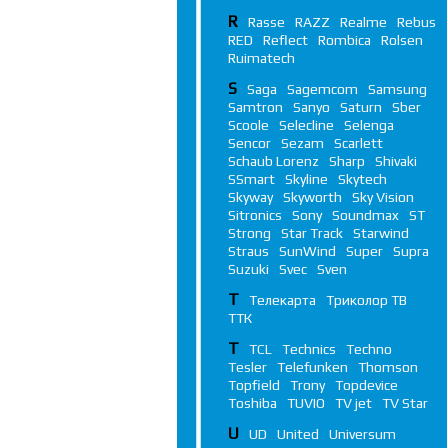
R
Rasse
RAZZ
Realme
Rebus
RED
Reflect
Rombica
Rolsen
Ruimatech
S
Saga
Sagemcom
Samsung
Samtron
Sanyo
Saturn
Sber
Scoole
Selecline
Selenga
Sencor
Sezam
Scarlett
Schaub Lorenz
Sharp
Shivaki
SSmart
Skyline
Skytech
Skyway
Skyworth
Sky Vision
Sitronics
Sony
Soundmax
ST
Strong
Star Track
Starwind
Straus
SunWind
Super
Supra
Suzuki
Svec
Sven
Т
Телекарта
Триколор ТВ
ТТК
T
TCL
Technics
Techno
Tesler
Telefunken
Thomson
Topfield
Trony
Topdevice
Toshiba
TUVIO
TV jet
TV Star
U
UD
United
Universum