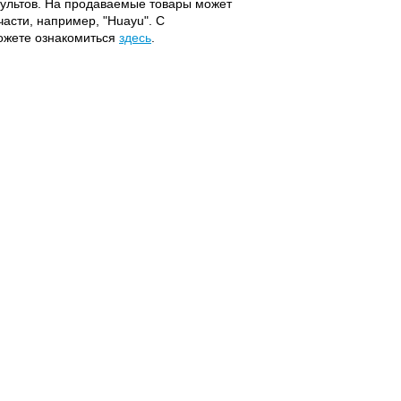
 пультов. На продаваемые товары может
части, например, "Huayu". С
можете ознакомиться
здесь
.