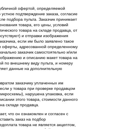
публичной офертой, определяемой
 устное подтверждение заказа, согласие
ле подбора пульта. Заказчик принимает
енования товара, его цены, условий
тического товара на складе продавца, от
исутствуют) и отправки изображения
аказчика, если им было заявлено такое
м оферты, адресованной определенному
начально заказчик самостоятельно и/или
ображению и описанию макет товара на
ой по внешнему виду пульта, и номеру
вляет данные на дополнительную
звратом заказчику уплаченных им
, если у товара при проверке продавцом
 микросхемы), нарушена упаковка, если
исании этого товара, стоимости данного
 на складе продавца.
ает, что он ознакомлен и согласен с
ставить заказ на подбор
едоплата товара не является акцептом,