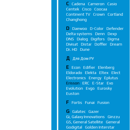
C
Cadena
Cameron
Casio
Centek
Cisco
Coocaa
Continent TV
Crown
Cortland
Changhong
D
Daewoo
D-Color
Defender
Delta systems
Denn
Dexp
DNS
Dialog
Digifors
Digma
Divisat
Distar
Doffler
Dream
Dr. HD
Dune
Д
Для Дом РУ
E
Econ
Edifier
Elenberg
Eldorado
Elekta
Eltex
Elect
Electronics
Energy
Eplutus
Erisson
ERC
E-Star
Evo
Evolution
Evgo
Eurosky
Euston
F
Fortis
Funai
Fusion
G
Galatec
Gazer
Gi, Galaxy Innovations
Ginzzu
GS, General Satellite
General
Godigital
Golden Interstar