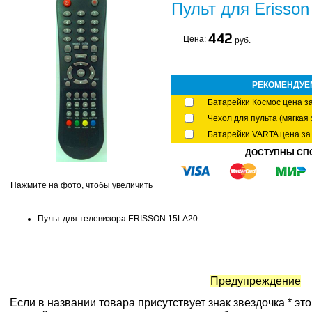
Пульт для Erisso
442
Цена:
руб.
РЕКОМЕНДУЕ
Батарейки Космос цена за
Чехол для пульта (мягкая 
Батарейки VARTA цена за 
ДОСТУПНЫ СП
Нажмите на фото, чтобы увеличить
Пульт для телевизора ERISSON 15LA20
Предупреждение
Если в названии товара присутствует знак звездочка * эт