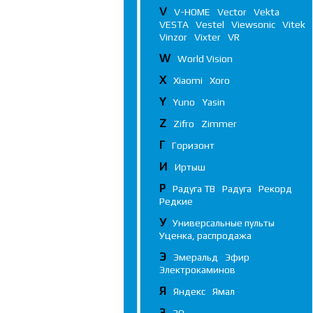
V
V-HOME
Vector
Vekta
VESTA
Vestel
Viewsonic
Vitek
Vinzor
Vixter
VR
W
World Vision
X
Xiaomi
Xoro
Y
Yuno
Yasin
Z
Zifro
Zimmer
Г
Горизонт
И
Иртыш
Р
Радуга ТВ
Радуга
Рекорд
Редкие
У
Универсальные пульты
Уценка, распродажа
Э
Эмеральд
Эфир
Электрокаминов
Я
Яндекс
Ямал
3