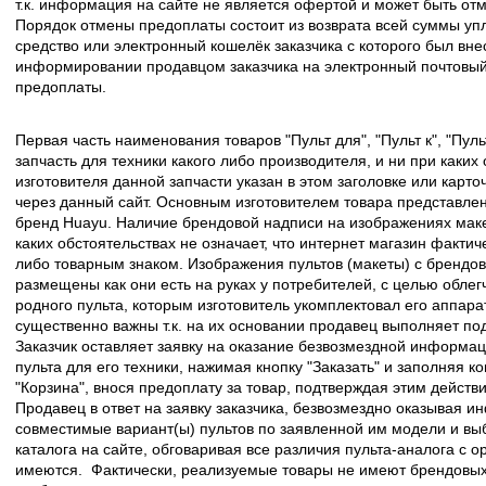
т.к. информация на сайте не является офертой и может быть о
Порядок отмены предоплаты состоит из возврата всей суммы уп
средство или электронный кошелёк заказчика с которого был вн
информировании продавцом заказчика на электронный почтовый 
предоплаты.
Первая часть наименования товаров "Пульт для", "Пульт к", "Пу
запчасть для техники какого либо производителя, и ни при каких
изготовителя данной запчасти указан в этом заголовке или карто
через данный сайт. Основным изготовителем товара представлен
бренд Huayu. Наличие брендовой надписи на изображениях макет
каких обстоятельствах не означает, что интернет магазин факти
либо товарным знаком. Изображения пультов (макеты) с брендо
размещены как они есть на руках у потребителей, с целью облег
родного пульта, которым изготовитель укомплектовал его аппара
существенно важны т.к. на их основании продавец выполняет по
Заказчик оставляет заявку на оказание безвозмездной информа
пульта для его техники, нажимая кнопку "Заказать" и заполняя к
"Корзина", внося предоплату за товар, подтверждая этим действ
Продавец в ответ на заявку заказчика, безвозмездно оказывая 
совместимые вариант(ы) пультов по заявленной им модели и в
каталога на сайте, обговаривая все различия пульта-аналога с 
имеются. Фактически, реализуемые товары не имеют брендовых 