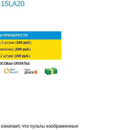
n 15LA20
М ПРИОБРЕСТИ
 2 штуки (
100 руб.
)
экокожа) (
299 руб.
)
2 штуки (
150 руб.
)
ОСОБЫ ОПЛАТЫ:
о означает, что пульты изображенные