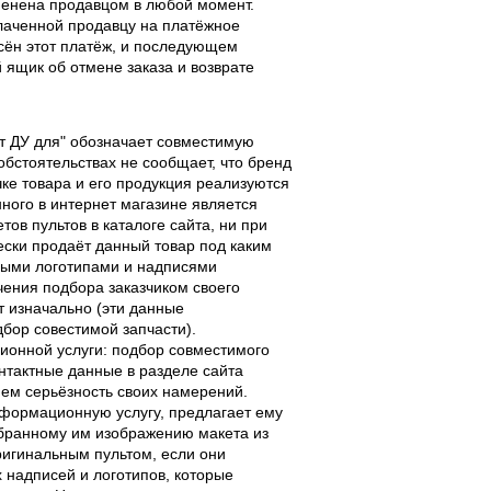
тменена продавцом в любой момент.
лаченной продавцу на платёжное
есён этот платёж, и последующем
ящик об отмене заказа и возврате
льт ДУ для" обозначает совместимую
 обстоятельствах не сообщает, что бренд
чке товара и его продукция реализуются
ного в интернет магазине является
ов пультов в каталоге сайта, ни при
чески продаёт данный товар под каким
выми логотипами и надписями
чения подбора заказчиком своего
т изначально (эти данные
дбор совестимой запчасти).
ционной услуги: подбор совместимого
онтактные данные в разделе сайта
ием серьёзность своих намерений.
информационную услугу, предлагает ему
ыбранному им изображению макета из
оригинальным пультом, если они
надписей и логотипов, которые