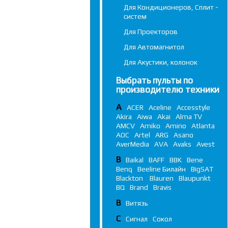
Для Кондиционеров, Сплит -
систем
Для Проекторов
Для Автомагнитол
Для Акустики, колонок
Выбрать пульты по
производителю техники
A
ACER
Aceline
Accesstyle
Akira
Aiwa
Akai
Alma TV
AMCV
Amiko
Amino
Atlanta
AOC
Artel
ARG
Asano
AverMedia
AVA
Avaks
Avest
B
Baikal
BAFF
BBK
Bene
Benq
Beeline Билайн
BigSAT
Blackton
Blauren
Blaupunkt
BQ
Brand
Bravis
В
Витязь
С
Сигнал
Сокол