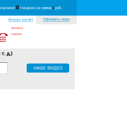
0
 корзине
товаров на сумму
0
руб.
Оформить заказ
Безнал. расчёт
Звоните,
пишите
 т. д.
)
НАШЕ ВИДЕО