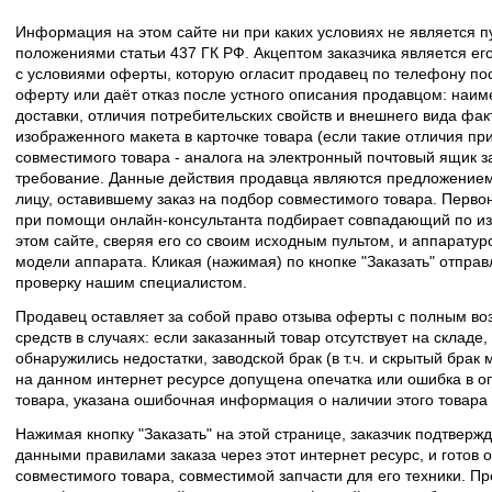
Информация на этом сайте ни при каких условиях не является 
положениями статьи 437 ГК РФ. Акцептом заказчика является его
с условиями оферты, которую огласит продавец по телефону пос
оферту или даёт отказ после устного описания продавцом: наим
доставки, отличия потребительских свойств и внешнего вида фак
изображенного макета в карточке товара (если такие отличия пр
совместимого товара - аналога на электронный почтовый ящик з
требование. Данные действия продавца являются предложение
лицу, оставившему заказ на подбор совместимого товара. Перво
при помощи онлайн-консультанта подбирает совпадающий по из
этом сайте, сверяя его со своим исходным пультом, и аппаратур
модели аппарата. Кликая (нажимая) по кнопке "Заказать" отпра
проверку нашим специалистом.
Продавец оставляет за собой право отзыва оферты с полным во
средств в случаях: если заказанный товар отсутствует на складе
обнаружились недостатки, заводской брак (в т.ч. и скрытый брак
на данном интернет ресурсе допущена опечатка или ошибка в оп
товара, указана ошибочная информация о наличии этого товара
Нажимая кнопку "Заказать" на этой странице, заказчик подтвержд
данными правилами заказа через этот интернет ресурс, и готов о
совместимого товара, совместимой запчасти для его техники. Пр