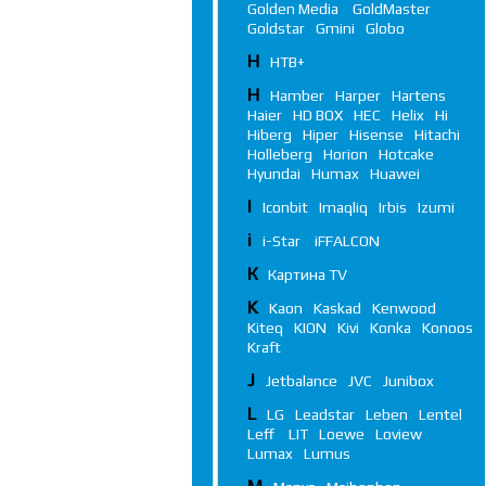
Golden Media
GoldMaster
Goldstar
Gmini
Globo
Н
НТВ+
H
Hamber
Harper
Hartens
Haier
HD BOX
HEC
Helix
Hi
Hiberg
Hiper
Hisense
Hitachi
Holleberg
Horion
Hotcake
Hyundai
Humax
Huawei
I
Iconbit
Imaqliq
Irbis
Izumi
i
i-Star
iFFALСON
К
Картина TV
K
Kaon
Kaskad
Kenwood
Kiteq
KION
Kivi
Konka
Konoos
Kraft
J
Jetbalance
JVC
Junibox
L
LG
Leadstar
Leben
Lentel
Leff
LIT
Loewe
Loview
Lumax
Lumus