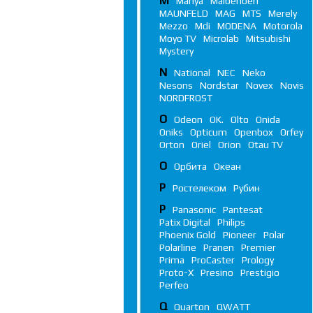
M
Manya
Maibenben
MAUNFELD
MAG
MTS
Merely
Mezzo
Mdi
MODENA
Motorola
Moyo TV
Microlab
Mitsubishi
Mystery
N
National
NEC
Neko
Nesons
Nordstar
Novex
Novis
NORDFROST
O
Odeon
OK.
Olto
Onida
Oniks
Opticum
Openbox
Orfey
Orton
Oriel
Orion
Otau TV
О
Орбита
Океан
Р
Ростелеком
Рубин
P
Panasonic
Pantesat
Patix Digital
Philips
Phoenix Gold
Pioneer
Polar
Polarline
Pranen
Premier
Prima
ProCaster
Prology
Proto-X
Presino
Prestigio
Perfeo
Q
Quarton
QWATT