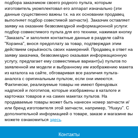
подбора заказчиком своего родного пульта, которым
изготовитель укомплектовал его аппарат изначально (эти
данные существенно важны т.к. на их основании продавец
выполняет подбор совестимой запчасти). Заказчик оставляет
заявку на оказание безвозмездной информационной услуги:
подбор совместимого пульта для его техники, нажимая кнопку
"Заказать" и заполняя контактные данные в разделе сайта
"Корзина", внося предоплату за товар, подтверждая этим
действием серьёзность своих намерений. Продавец в ответ на
заявку заказчика, безвозмездно оказывая информационную
услугу, предлагает ему совместимые вариант(ы) пультов по
заявленной им модели и выбранному им изображению макета
из каталога на сайте, обговаривая все различия пульта-
аналога с оригинальным пультом, если они имеются.
Фактически, реализуемые товары не имеют брендовых
надписей и логотипов, которые изображены в каталоге и
карточках товаров и на самих макетах пультов. На
продаваемые товары может быть нанесен номер запчасти и/
или бренд изготовителя этой запчасти, например, "Huayu". С
дополнительной информацией о товаре, заказе и магазине вы
можете ознакомиться
здесь
.
Контакты