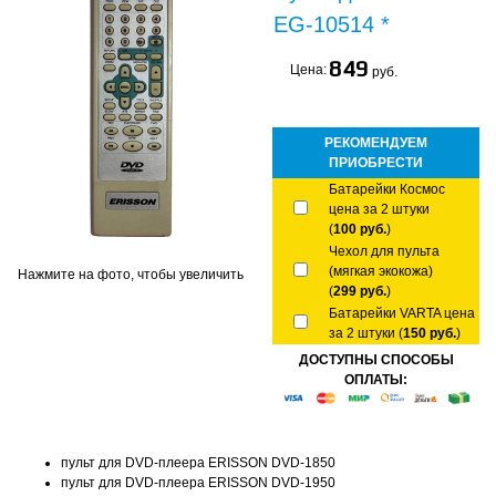
EG-10514 *
849
Цена:
руб.
РЕКОМЕНДУЕМ
ПРИОБРЕСТИ
Батарейки Космос
цена за 2 штуки
(
100 руб.
)
Чехол для пульта
(мягкая экокожа)
Нажмите на фото, чтобы увеличить
(
299 руб.
)
Батарейки VARTA цена
за 2 штуки (
150 руб.
)
ДОСТУПНЫ СПОСОБЫ
ОПЛАТЫ:
пульт для DVD-плеера ERISSON DVD-1850
пульт для DVD-плеера ERISSON DVD-1950