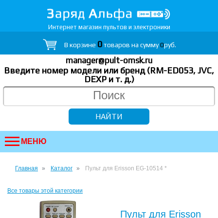
Интернет магазин пультов и электроники
0
В корзине
товаров на сумму
0
руб.
manager@pult-omsk.ru
Введите номер модели или бренд (RM-ED053, JVC,
DEXP
и т. д.
)
МЕНЮ
Главная
Каталог
Пульт для Erisson EG-10514 *
Все товары этой категории
Пульт для Erisson