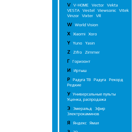
V
V-HOME
Vector
Vekta
VESTA
Vestel
Viewsonic
Vitek
Vinzor
Vixter
VR
W
World Vision
X
Xiaomi
Xoro
Y
Yuno
Yasin
Z
Zifro
Zimmer
Г
Горизонт
И
Иртыш
Р
Радуга ТВ
Радуга
Рекорд
Редкие
У
Универсальные пульты
Уценка, распродажа
Э
Эмеральд
Эфир
Электрокаминов
Я
Яндекс
Ямал
3