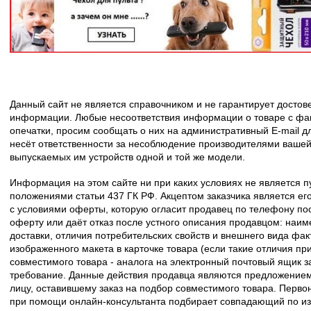
Данный сайт не является справочником и не гарантирует досто
информации. Любые несоответствия информации о товаре с фак
опечатки, просим сообщать о них на административный E-mail д
несёт ответственности за несоблюдение производителями вашей
выпускаемых им устройств одной и той же модели.
Информация на этом сайте ни при каких условиях не является 
положениями статьи 437 ГК РФ. Акцептом заказчика является его
с условиями оферты, которую огласит продавец по телефону пос
оферту или даёт отказ после устного описания продавцом: наим
доставки, отличия потребительских свойств и внешнего вида фак
изображенного макета в карточке товара (если такие отличия пр
совместимого товара - аналога на электронный почтовый ящик з
требование. Данные действия продавца являются предложение
лицу, оставившему заказ на подбор совместимого товара. Перво
при помощи онлайн-консультанта подбирает совпадающий по из