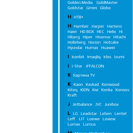
Golden Media
GoldMaster
Goldstar
Gmini
Globo
Н
НТВ+
H
Hamber
Harper
Hartens
Haier
HD BOX
HEC
Helix
Hi
Hiberg
Hiper
Hisense
Hitachi
Holleberg
Horion
Hotcake
Hyundai
Humax
Huawei
I
Iconbit
Imaqliq
Irbis
Izumi
i
i-Star
iFFALСON
К
Картина TV
K
Kaon
Kaskad
Kenwood
Kiteq
KION
Kivi
Konka
Konoos
Kraft
J
Jetbalance
JVC
Junibox
L
LG
Leadstar
Leben
Lentel
Leff
LIT
Loewe
Loview
Lumax
Lumus