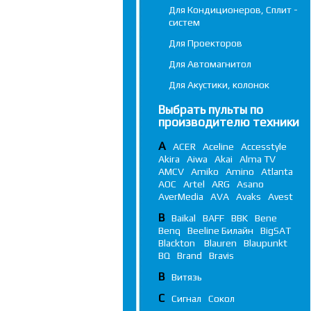
Для Кондиционеров, Сплит -
систем
Для Проекторов
Для Автомагнитол
Для Акустики, колонок
Выбрать пульты по
производителю техники
A
ACER
Aceline
Accesstyle
Akira
Aiwa
Akai
Alma TV
AMCV
Amiko
Amino
Atlanta
AOC
Artel
ARG
Asano
AverMedia
AVA
Avaks
Avest
B
Baikal
BAFF
BBK
Bene
Benq
Beeline Билайн
BigSAT
Blackton
Blauren
Blaupunkt
BQ
Brand
Bravis
В
Витязь
С
Сигнал
Сокол