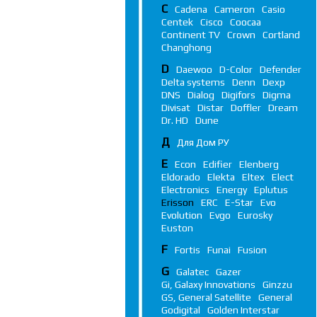
C
Cadena
Cameron
Casio
Centek
Cisco
Coocaa
Continent TV
Crown
Cortland
Changhong
D
Daewoo
D-Color
Defender
Delta systems
Denn
Dexp
DNS
Dialog
Digifors
Digma
Divisat
Distar
Doffler
Dream
Dr. HD
Dune
Д
Для Дом РУ
E
Econ
Edifier
Elenberg
Eldorado
Elekta
Eltex
Elect
Electronics
Energy
Eplutus
Erisson
ERC
E-Star
Evo
Evolution
Evgo
Eurosky
Euston
F
Fortis
Funai
Fusion
G
Galatec
Gazer
Gi, Galaxy Innovations
Ginzzu
GS, General Satellite
General
Godigital
Golden Interstar