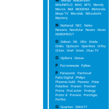
M
Manya
Maibenben
MAUNFELD
MAG
MTS
Merely
Mezzo
Mdi
MODENA
Motorola
Moyo TV
Microlab
Mitsubishi
Mystery
N
National
NEC
Neko
Nesons
Nordstar
Novex
Novis
NORDFROST
O
Odeon
OK.
Olto
Onida
Oniks
Opticum
Openbox
Orfey
Orton
Oriel
Orion
Otau TV
О
Орбита
Океан
Р
Ростелеком
Рубин
P
Panasonic
Pantesat
Patix Digital
Philips
Phoenix Gold
Pioneer
Polar
Polarline
Pranen
Premier
Prima
ProCaster
Prology
Proto-X
Presino
Prestigio
Perfeo
Q
Quarton
QWATT