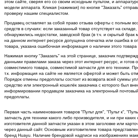
этом сайте, сверяя его со своим исходным пультом, и аппаратур
модели аппарата. Кликая (нажимая) по кнопке "Заказать" отпра
проверку нашим специалистом.
Продавец оставляет за собой право отзыва оферты с полным во
средств в случаях: если заказанный товар отсутствует на складе
обнаружились недостатки, заводской брак (в т.ч. и скрытый брак
на данном интернет ресурсе допущена опечатка или ошибка в оп
товара, указана ошибочная информация о наличии этого товара
Нажимая кнопку "Заказать" на этой странице, заказчик подтвержд
данными правилами заказа через этот интернет ресурс, и готов о
совместимого товара, совместимой запчасти для его техники. Пр
т.к. информация на сайте не является офертой и может быть о
Порядок отмены предоплаты состоит из возврата всей суммы уп
средство или электронный кошелёк заказчика с которого был вн
информировании продавцом заказчика на электронный почтовый 
предоплаты.
Первая часть наименования товаров "Пульт для", "Пульт к", "Пу
запчасть для техники какого либо производителя, и ни при каких
изготовителя данной запчасти указан в этом заголовке или карто
через данный сайт. Основным изготовителем товара представлен
бренд Huayu. Наличие брендовой надписи на изображениях макет