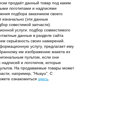
чески продаёт данный товар под каким
выми логотипами и надписями
чения подбора заказчиком своего
т изначально (эти данные
дбор совестимой запчасти).
ционной услуги: подбор совместимого
онтактные данные в разделе сайта
ием серьёзность своих намерений.
информационную услугу, предлагает ему
ыбранному им изображению макета из
оригинальным пультом, если они
надписей и логотипов, которые
 пультов. На продаваемые товары может
части, например, "Huayu". С
можете ознакомиться
здесь
.