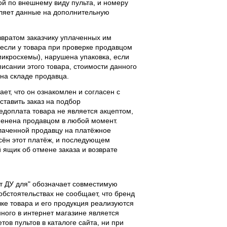
ой по внешнему виду пульта, и номеру
вляет данные на дополнительную
звратом заказчику уплаченных им
, если у товара при проверке продавцом
 микросхемы), нарушена упаковка, если
исании этого товара, стоимости данного
 на складе продавца.
ает, что он ознакомлен и согласен с
ставить заказ на подбор
едоплата товара не является акцептом,
тменена продавцом в любой момент.
лаченной продавцу на платёжное
есён этот платёж, и последующем
ящик об отмене заказа и возврате
льт ДУ для" обозначает совместимую
 обстоятельствах не сообщает, что бренд
чке товара и его продукция реализуются
ного в интернет магазине является
ов пультов в каталоге сайта, ни при