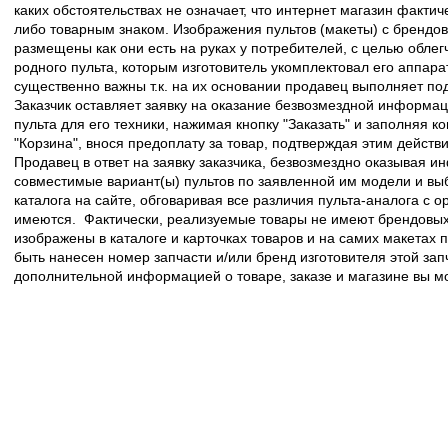
каких обстоятельствах не означает, что интернет магазин факти
либо товарным знаком. Изображения пультов (макеты) с брендо
размещены как они есть на руках у потребителей, с целью облег
родного пульта, которым изготовитель укомплектовал его аппара
существенно важны т.к. на их основании продавец выполняет по
Заказчик оставляет заявку на оказание безвозмездной информа
пульта для его техники, нажимая кнопку "Заказать" и заполняя к
"Корзина", внося предоплату за товар, подтверждая этим действ
Продавец в ответ на заявку заказчика, безвозмездно оказывая 
совместимые вариант(ы) пультов по заявленной им модели и в
каталога на сайте, обговаривая все различия пульта-аналога с 
имеются. Фактически, реализуемые товары не имеют брендовых 
изображены в каталоге и карточках товаров и на самих макетах
быть нанесен номер запчасти и/или бренд изготовителя этой зап
дополнительной информацией о товаре, заказе и магазине вы 