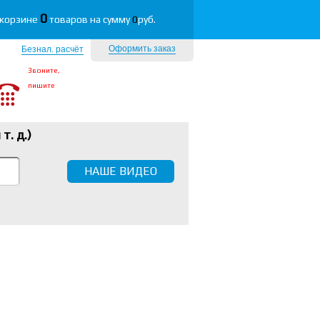
0
 корзине
товаров на сумму
0
руб.
Оформить заказ
Безнал. расчёт
Звоните,
пишите
 т. д.
)
НАШЕ ВИДЕО