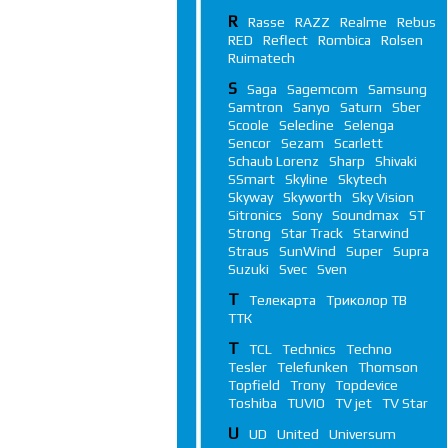
R
Rasse
RAZZ
Realme
Rebus
RED
Reflect
Rombica
Rolsen
Ruimatech
S
Saga
Sagemcom
Samsung
Samtron
Sanyo
Saturn
Sber
Scoole
Selecline
Selenga
Sencor
Sezam
Scarlett
Schaub Lorenz
Sharp
Shivaki
SSmart
Skyline
Skytech
Skyway
Skyworth
Sky Vision
Sitronics
Sony
Soundmax
ST
Strong
Star Track
Starwind
Straus
SunWind
Super
Supra
Suzuki
Svec
Sven
Т
Телекарта
Триколор ТВ
ТТК
T
TCL
Technics
Techno
Tesler
Telefunken
Thomson
Topfield
Trony
Topdevice
Toshiba
TUVIO
TV jet
TV Star
U
UD
United
Universum