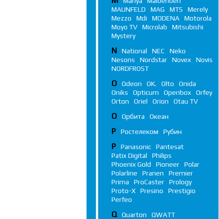
M
Manya
Maibenben
MAUNFELD
MAG
MTS
Merely
Mezzo
Mdi
MODENA
Motorola
Moyo TV
Microlab
Mitsubishi
Mystery
N
National
NEC
Neko
Nesons
Nordstar
Novex
Novis
NORDFROST
O
Odeon
OK.
Olto
Onida
Oniks
Opticum
Openbox
Orfey
Orton
Oriel
Orion
Otau TV
О
Орбита
Океан
Р
Ростелеком
Рубин
P
Panasonic
Pantesat
Patix Digital
Philips
Phoenix Gold
Pioneer
Polar
Polarline
Pranen
Premier
Prima
ProCaster
Prology
Proto-X
Presino
Prestigio
Perfeo
Q
Quarton
QWATT