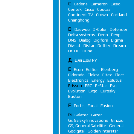
C
Cadena
Cameron
Casio
Centek
Cisco
Coocaa
Continent TV
Crown
Cortland
Changhong
D
Daewoo
D-Color
Defender
Delta systems
Denn
Dexp
DNS
Dialog
Digifors
Digma
Divisat
Distar
Doffler
Dream
Dr. HD
Dune
Д
Для Дом РУ
E
Econ
Edifier
Elenberg
Eldorado
Elekta
Eltex
Elect
Electronics
Energy
Eplutus
Erisson
ERC
E-Star
Evo
Evolution
Evgo
Eurosky
Euston
F
Fortis
Funai
Fusion
G
Galatec
Gazer
Gi, Galaxy Innovations
Ginzzu
GS, General Satellite
General
Godigital
Golden Interstar