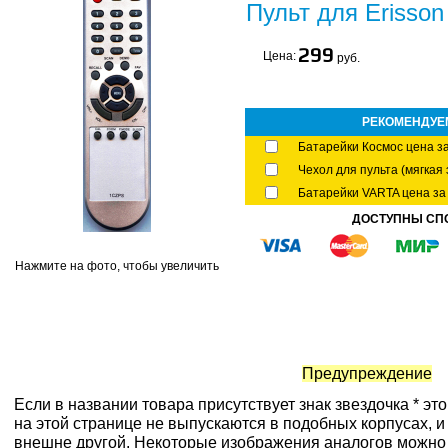
Пульт для Erisso
299
Цена:
руб.
РЕКОМЕНДУЕ
Батарейки Космос цена за
Чехол для пульта (мягкая 
Батарейки VARTA цена за 
ДОСТУПНЫ СП
Нажмите на фото, чтобы увеличить
Предупреждение
Если в названии товара присутствует знак звездочка * эт
на этой странице не выпускаются в подобных корпусах, и
внешне другой. Некоторые изображения аналогов можно