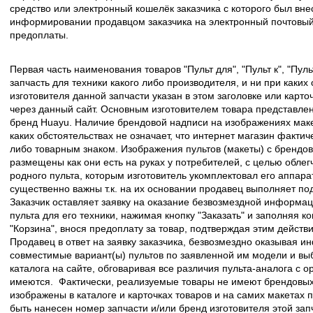
средство или электронный кошелёк заказчика с которого был вн
информировании продавцом заказчика на электронный почтовый 
предоплаты.
Первая часть наименования товаров "Пульт для", "Пульт к", "Пу
запчасть для техники какого либо производителя, и ни при каких
изготовителя данной запчасти указан в этом заголовке или карто
через данный сайт. Основным изготовителем товара представлен
бренд Huayu. Наличие брендовой надписи на изображениях макет
каких обстоятельствах не означает, что интернет магазин факти
либо товарным знаком. Изображения пультов (макеты) с брендо
размещены как они есть на руках у потребителей, с целью облег
родного пульта, которым изготовитель укомплектовал его аппара
существенно важны т.к. на их основании продавец выполняет по
Заказчик оставляет заявку на оказание безвозмездной информа
пульта для его техники, нажимая кнопку "Заказать" и заполняя к
"Корзина", внося предоплату за товар, подтверждая этим действ
Продавец в ответ на заявку заказчика, безвозмездно оказывая 
совместимые вариант(ы) пультов по заявленной им модели и в
каталога на сайте, обговаривая все различия пульта-аналога с 
имеются. Фактически, реализуемые товары не имеют брендовых 
изображены в каталоге и карточках товаров и на самих макетах
быть нанесен номер запчасти и/или бренд изготовителя этой зап