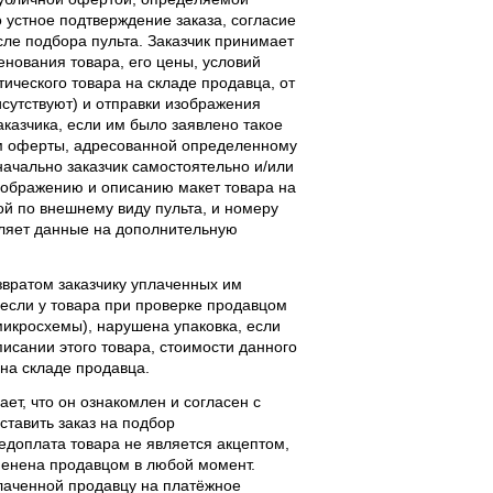
 устное подтверждение заказа, согласие
ле подбора пульта. Заказчик принимает
енования товара, его цены, условий
тического товара на складе продавца, от
исутствуют) и отправки изображения
аказчика, если им было заявлено такое
м оферты, адресованной определенному
начально заказчик самостоятельно и/или
ображению и описанию макет товара на
ой по внешнему виду пульта, и номеру
вляет данные на дополнительную
звратом заказчику уплаченных им
, если у товара при проверке продавцом
 микросхемы), нарушена упаковка, если
исании этого товара, стоимости данного
 на складе продавца.
ает, что он ознакомлен и согласен с
ставить заказ на подбор
едоплата товара не является акцептом,
тменена продавцом в любой момент.
лаченной продавцу на платёжное