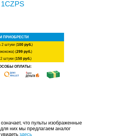
n 1CZPS
М ПРИОБРЕСТИ
 2 штуки (
100 руб.
)
экокожа) (
299 руб.
)
2 штуки (
150 руб.
)
ОСОБЫ ОПЛАТЫ:
о означает, что пульты изображенные
 для них мы предлагаем аналог
 увидеть
здесь