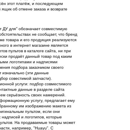
есён этот платёж, и последующем
ящик об отмене заказа и возврате
льт ДУ для" обозначает совместимую
 обстоятельствах не сообщает, что бренд
чке товара и его продукция реализуются
ного в интернет магазине является
ов пультов в каталоге сайта, ни при
чески продаёт данный товар под каким
выми логотипами и надписями
чения подбора заказчиком своего
т изначально (эти данные
дбор совестимой запчасти).
ционной услуги: подбор совместимого
онтактные данные в разделе сайта
ием серьёзность своих намерений.
информационную услугу, предлагает ему
ыбранному им изображению макета из
оригинальным пультом, если они
надписей и логотипов, которые
 пультов. На продаваемые товары может
части, например, "Huayu". С