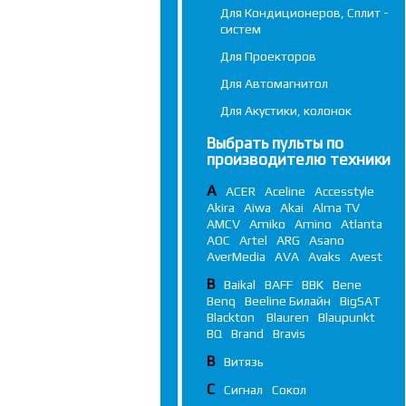
Для Кондиционеров, Сплит -
систем
Для Проекторов
Для Автомагнитол
Для Акустики, колонок
Выбрать пульты по
производителю техники
A
ACER
Aceline
Accesstyle
Akira
Aiwa
Akai
Alma TV
AMCV
Amiko
Amino
Atlanta
AOC
Artel
ARG
Asano
AverMedia
AVA
Avaks
Avest
B
Baikal
BAFF
BBK
Bene
Benq
Beeline Билайн
BigSAT
Blackton
Blauren
Blaupunkt
BQ
Brand
Bravis
В
Витязь
С
Сигнал
Сокол