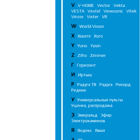
V
V-HOME
Vector
Vekta
VESTA
Vestel
Viewsonic
Vitek
Vinzor
Vixter
VR
W
World Vision
X
Xiaomi
Xoro
Y
Yuno
Yasin
Z
Zifro
Zimmer
Г
Горизонт
И
Иртыш
Р
Радуга ТВ
Радуга
Рекорд
Редкие
У
Универсальные пульты
Уценка, распродажа
Э
Эмеральд
Эфир
Электрокаминов
Я
Яндекс
Ямал
3