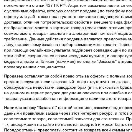
положениями статьи 437 ГК РФ. Акцептом заказчика является его
с условиями оферты, которую огласит продавец по телефону пос
оферту или даёт отказ после устного описания продавцом: наим
доставки, отличия потребительских свойств и внешнего вида фак
изображенного макета в карточке товара (если такие отличия пр
совместимого товара - аналога на электронный почтовый ящик з
требование. Данные действия продавца являются предложение
лицу, оставившему заказ на подбор совместимого товара. Перво
при помощи онлайн-консультанта подбирает совпадающий по из
этом сайте, сверяя его со своим исходным пультом, и аппаратур
модели аппарата. Кликая (нажимая) по кнопке "Заказать" отпра
проверку нашим специалистом.
Продавец оставляет за собой право отзыва оферты с полным во
средств в случаях: если заказанный товар отсутствует на складе
обнаружились недостатки, заводской брак (в т.ч. и скрытый брак
на данном интернет ресурсе допущена опечатка или ошибка в оп
товара, указана ошибочная информация о наличии этого товара
Нажимая кнопку "Заказать" на этой странице, заказчик подтвержд
данными правилами заказа через этот интернет ресурс, и готов о
совместимого товара, совместимой запчасти для его техники. Пр
т.к. информация на сайте не является офертой и может быть о
Порядок отмены предоплаты состоит из возврата всей суммы уп