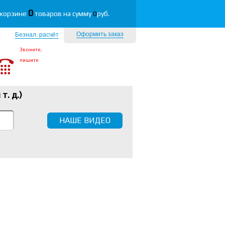
0
 корзине
товаров на сумму
0
руб.
Оформить заказ
Безнал. расчёт
Звоните,
пишите
 т. д.
)
НАШЕ ВИДЕО