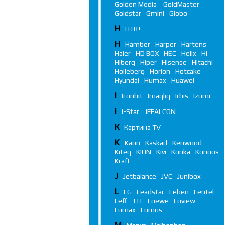
Golden Media
GoldMaster
Goldstar
Gmini
Globo
Н
НТВ+
H
Hamber
Harper
Hartens
Haier
HD BOX
HEC
Helix
Hi
Hiberg
Hiper
Hisense
Hitachi
Holleberg
Horion
Hotcake
Hyundai
Humax
Huawei
I
Iconbit
Imaqliq
Irbis
Izumi
i
i-Star
iFFALСON
К
Картина TV
K
Kaon
Kaskad
Kenwood
Kiteq
KION
Kivi
Konka
Konoos
Kraft
J
Jetbalance
JVC
Junibox
L
LG
Leadstar
Leben
Lentel
Leff
LIT
Loewe
Loview
Lumax
Lumus