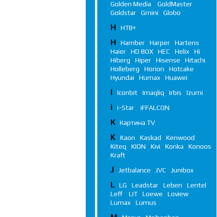
Golden Media
GoldMaster
Goldstar
Gmini
Globo
Н
НТВ+
H
Hamber
Harper
Hartens
Haier
HD BOX
HEC
Helix
Hi
Hiberg
Hiper
Hisense
Hitachi
Holleberg
Horion
Hotcake
Hyundai
Humax
Huawei
I
Iconbit
Imaqliq
Irbis
Izumi
i
i-Star
iFFALСON
К
Картина TV
K
Kaon
Kaskad
Kenwood
Kiteq
KION
Kivi
Konka
Konoos
Kraft
J
Jetbalance
JVC
Junibox
L
LG
Leadstar
Leben
Lentel
Leff
LIT
Loewe
Loview
Lumax
Lumus