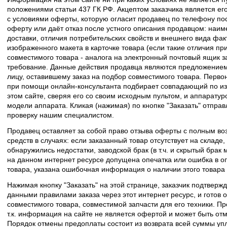
положениями статьи 437 ГК РФ. Акцептом заказчика является его
с условиями оферты, которую огласит продавец по телефону пос
оферту или даёт отказ после устного описания продавцом: наим
доставки, отличия потребительских свойств и внешнего вида фак
изображенного макета в карточке товара (если такие отличия пр
совместимого товара - аналога на электронный почтовый ящик з
требование. Данные действия продавца являются предложение
лицу, оставившему заказ на подбор совместимого товара. Перво
при помощи онлайн-консультанта подбирает совпадающий по из
этом сайте, сверяя его со своим исходным пультом, и аппаратур
модели аппарата. Кликая (нажимая) по кнопке "Заказать" отпра
проверку нашим специалистом.
Продавец оставляет за собой право отзыва оферты с полным во
средств в случаях: если заказанный товар отсутствует на складе
обнаружились недостатки, заводской брак (в т.ч. и скрытый брак
на данном интернет ресурсе допущена опечатка или ошибка в оп
товара, указана ошибочная информация о наличии этого товара
Нажимая кнопку "Заказать" на этой странице, заказчик подтвержд
данными правилами заказа через этот интернет ресурс, и готов о
совместимого товара, совместимой запчасти для его техники. Пр
т.к. информация на сайте не является офертой и может быть о
Порядок отмены предоплаты состоит из возврата всей суммы уп