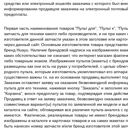
средство или электронный кошелёк заказчика с которого был вн
информировании продавцом заказчика на электронный почтовый 
предоплаты.
Первая часть наименования товаров "Пульт для", "Пульт к", "Пу
запчасть для техники какого либо производителя, и ни при каких
изготовителя данной запчасти указан в этом заголовке или карто
через данный сайт. Основным изготовителем товара представлен
бренд Huayu. Наличие брендовой надписи на изображениях макет
каких обстоятельствах не означает, что интернет магазин факти
либо товарным знаком. Изображения пультов (макеты) с брендо
размещены как они есть на руках у потребителей, с целью облег
родного пульта, которым изготовитель укомплектовал его аппара
существенно важны т.к. на их основании продавец выполняет по
Заказчик оставляет заявку на оказание безвозмездной информа
пульта для его техники, нажимая кнопку "Заказать" и заполняя к
"Корзина", внося предоплату за товар, подтверждая этим действ
Продавец в ответ на заявку заказчика, безвозмездно оказывая 
совместимые вариант(ы) пультов по заявленной им модели и в
каталога на сайте, обговаривая все различия пульта-аналога с 
имеются. Фактически, реализуемые товары не имеют брендовых 
изображены в каталоге и карточках товаров и на самих макетах
быть нанесен номер запчасти и/или бренд изготовителя этой зап