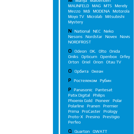
M
Manya
Maibenben
MAUNFELD
MAG
MTS
Merely
Mezzo
Mdi
MODENA
Motorola
Moyo TV
Microlab
Mitsubishi
Mystery
N
National
NEC
Neko
Nesons
Nordstar
Novex
Novis
NORDFROST
O
Odeon
OK.
Olto
Onida
Oniks
Opticum
Openbox
Orfey
Orton
Oriel
Orion
Otau TV
О
Орбита
Океан
Р
Ростелеком
Рубин
P
Panasonic
Pantesat
Patix Digital
Philips
Phoenix Gold
Pioneer
Polar
Polarline
Pranen
Premier
Prima
ProCaster
Prology
Proto-X
Presino
Prestigio
Perfeo
Q
Quarton
QWATT