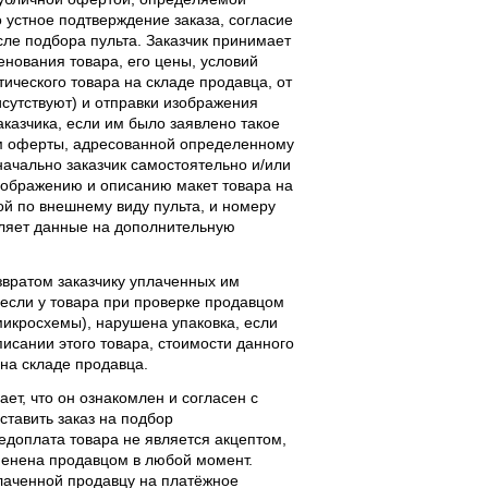
 устное подтверждение заказа, согласие
ле подбора пульта. Заказчик принимает
енования товара, его цены, условий
тического товара на складе продавца, от
исутствуют) и отправки изображения
аказчика, если им было заявлено такое
м оферты, адресованной определенному
начально заказчик самостоятельно и/или
ображению и описанию макет товара на
ой по внешнему виду пульта, и номеру
вляет данные на дополнительную
звратом заказчику уплаченных им
, если у товара при проверке продавцом
 микросхемы), нарушена упаковка, если
исании этого товара, стоимости данного
 на складе продавца.
ает, что он ознакомлен и согласен с
ставить заказ на подбор
едоплата товара не является акцептом,
тменена продавцом в любой момент.
лаченной продавцу на платёжное