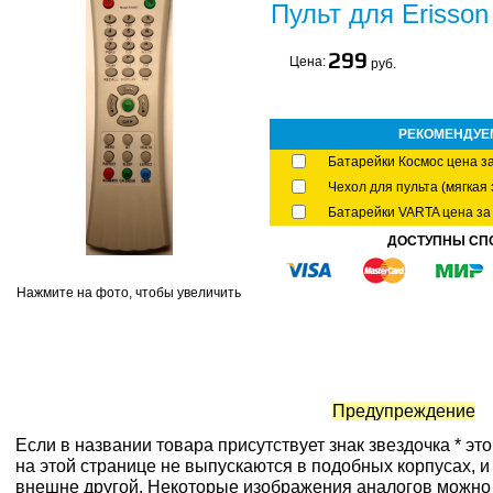
Пульт для Erisso
299
Цена:
руб.
РЕКОМЕНДУЕ
Батарейки Космос цена за
Чехол для пульта (мягкая 
Батарейки VARTA цена за 
ДОСТУПНЫ СП
Нажмите на фото, чтобы увеличить
Предупреждение
Если в названии товара присутствует знак звездочка * эт
на этой странице не выпускаются в подобных корпусах, и
внешне другой. Некоторые изображения аналогов можно