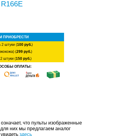
n R166E
М ПРИОБРЕСТИ
 2 штуки (
100 руб.
)
экокожа) (
299 руб.
)
2 штуки (
150 руб.
)
ОСОБЫ ОПЛАТЫ:
о означает, что пульты изображенные
 для них мы предлагаем аналог
 увидеть
здесь