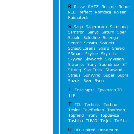
R
Rasse
RAZZ
Realme
Rebus
RED
Reflect
Rombica
Rolsen
Ruimatech
S
Saga
Sagemcom
Samsung
Samtron
Sanyo
Saturn
Sber
Scoole
Selecline
Selenga
Sencor
Sezam
Scarlett
Schaub Lorenz
Sharp
Shivaki
SSmart
Skyline
Skytech
Skyway
Skyworth
Sky Vision
Sitronics
Sony
Soundmax
ST
Strong
Star Track
Starwind
Straus
SunWind
Super
Supra
Suzuki
Svec
Sven
Т
Телекарта
Триколор ТВ
ТТК
T
TCL
Technics
Techno
Tesler
Telefunken
Thomson
Topfield
Trony
Topdevice
Toshiba
TUVIO
TV jet
TV Star
U
UD
United
Universum