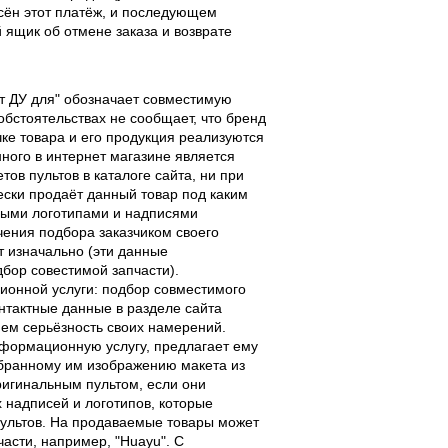
есён этот платёж, и последующем
ящик об отмене заказа и возврате
льт ДУ для" обозначает совместимую
 обстоятельствах не сообщает, что бренд
чке товара и его продукция реализуются
ного в интернет магазине является
ов пультов в каталоге сайта, ни при
чески продаёт данный товар под каким
выми логотипами и надписями
чения подбора заказчиком своего
т изначально (эти данные
дбор совестимой запчасти).
ционной услуги: подбор совместимого
онтактные данные в разделе сайта
ием серьёзность своих намерений.
информационную услугу, предлагает ему
ыбранному им изображению макета из
оригинальным пультом, если они
надписей и логотипов, которые
 пультов. На продаваемые товары может
части, например, "Huayu". С