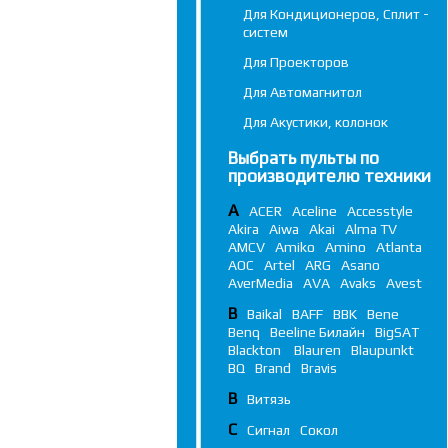
Для Кондиционеров, Сплит -
систем
Для Проекторов
Для Автомагнитол
Для Акустики, колонок
Выбрать пульты по
производителю техники
A
ACER
Aceline
Accesstyle
Akira
Aiwa
Akai
Alma TV
AMCV
Amiko
Amino
Atlanta
AOC
Artel
ARG
Asano
AverMedia
AVA
Avaks
Avest
B
Baikal
BAFF
BBK
Bene
Benq
Beeline Билайн
BigSAT
Blackton
Blauren
Blaupunkt
BQ
Brand
Bravis
В
Витязь
С
Сигнал
Сокол