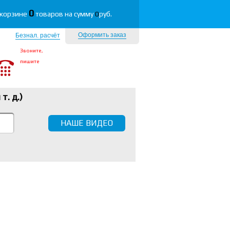
0
 корзине
товаров на сумму
0
руб.
Оформить заказ
Безнал. расчёт
Звоните,
пишите
 т. д.
)
НАШЕ ВИДЕО