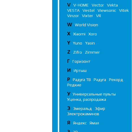
V
V-HOME
Vector
Vekta
VESTA
Vestel
Viewsonic
Vitek
Vinzor
Vixter
VR
W
World Vision
X
Xiaomi
Xoro
Y
Yuno
Yasin
Z
Zifro
Zimmer
Г
Горизонт
И
Иртыш
Р
Радуга ТВ
Радуга
Рекорд
Редкие
У
Универсальные пульты
Уценка, распродажа
Э
Эмеральд
Эфир
Электрокаминов
Я
Яндекс
Ямал
3