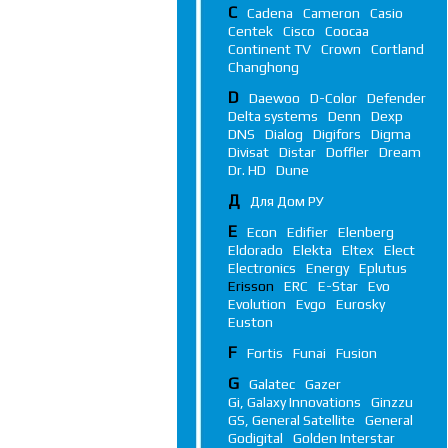
C
Cadena
Cameron
Casio
Centek
Cisco
Coocaa
Continent TV
Crown
Cortland
Changhong
D
Daewoo
D-Color
Defender
Delta systems
Denn
Dexp
DNS
Dialog
Digifors
Digma
Divisat
Distar
Doffler
Dream
Dr. HD
Dune
Д
Для Дом РУ
E
Econ
Edifier
Elenberg
Eldorado
Elekta
Eltex
Elect
Electronics
Energy
Eplutus
Erisson
ERC
E-Star
Evo
Evolution
Evgo
Eurosky
Euston
F
Fortis
Funai
Fusion
G
Galatec
Gazer
Gi, Galaxy Innovations
Ginzzu
GS, General Satellite
General
Godigital
Golden Interstar