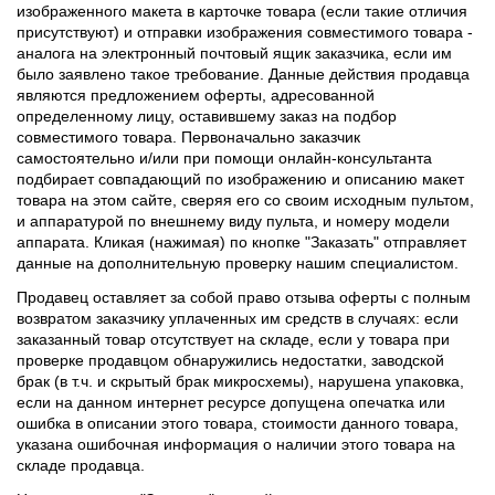
изображенного макета в карточке товара (если такие отличия
присутствуют) и отправки изображения совместимого товара -
аналога на электронный почтовый ящик заказчика, если им
было заявлено такое требование. Данные действия продавца
являются предложением оферты, адресованной
определенному лицу, оставившему заказ на подбор
совместимого товара. Первоначально заказчик
самостоятельно и/или при помощи онлайн-консультанта
подбирает совпадающий по изображению и описанию макет
товара на этом сайте, сверяя его со своим исходным пультом,
и аппаратурой по внешнему виду пульта, и номеру модели
аппарата. Кликая (нажимая) по кнопке "Заказать" отправляет
данные на дополнительную проверку нашим специалистом.
Продавец оставляет за собой право отзыва оферты с полным
возвратом заказчику уплаченных им средств в случаях: если
заказанный товар отсутствует на складе, если у товара при
проверке продавцом обнаружились недостатки, заводской
брак (в т.ч. и скрытый брак микросхемы), нарушена упаковка,
если на данном интернет ресурсе допущена опечатка или
ошибка в описании этого товара, стоимости данного товара,
указана ошибочная информация о наличии этого товара на
складе продавца.