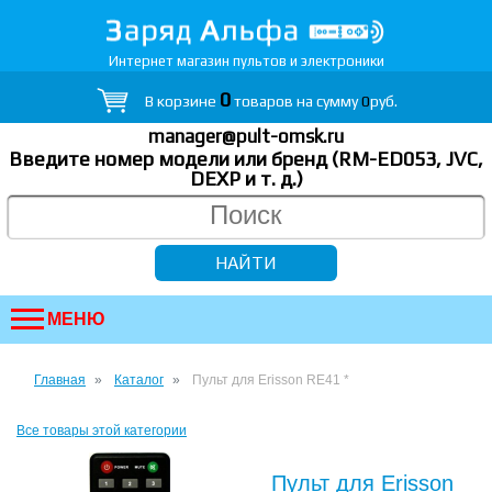
Интернет магазин пультов и электроники
0
В корзине
товаров на сумму
0
руб.
manager@pult-omsk.ru
Введите номер модели или бренд (RM-ED053, JVC,
DEXP
и т. д.
)
МЕНЮ
Главная
Каталог
Пульт для Erisson RE41 *
Все товары этой категории
Пульт для Erisson