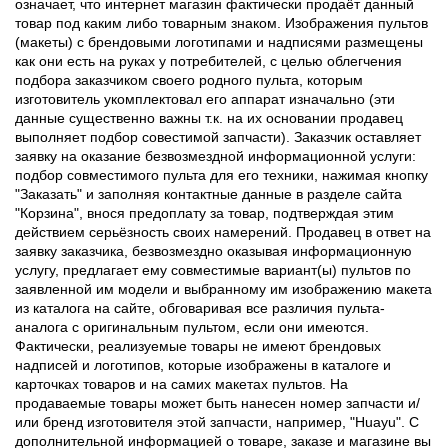
означает, что интернет магазин фактически продаёт данный
товар под каким либо товарным знаком. Изображения пультов
(макеты) с брендовыми логотипами и надписями размещены
как они есть на руках у потребителей, с целью облегчения
подбора заказчиком своего родного пульта, которым
изготовитель укомплектовал его аппарат изначально (эти
данные существенно важны т.к. на их основании продавец
выполняет подбор совестимой запчасти). Заказчик оставляет
заявку на оказание безвозмездной информационной услуги:
подбор совместимого пульта для его техники, нажимая кнопку
"Заказать" и заполняя контактные данные в разделе сайта
"Корзина", внося предоплату за товар, подтверждая этим
действием серьёзность своих намерений. Продавец в ответ на
заявку заказчика, безвозмездно оказывая информационную
услугу, предлагает ему совместимые вариант(ы) пультов по
заявленной им модели и выбранному им изображению макета
из каталога на сайте, обговаривая все различия пульта-
аналога с оригинальным пультом, если они имеются.
Фактически, реализуемые товары не имеют брендовых
надписей и логотипов, которые изображены в каталоге и
карточках товаров и на самих макетах пультов. На
продаваемые товары может быть нанесен номер запчасти и/
или бренд изготовителя этой запчасти, например, "Huayu". С
дополнительной информацией о товаре, заказе и магазине вы