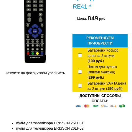
RE41 *
849
Цена:
руб.
РЕКОМЕНДУЕМ
ПРИОБРЕСТИ
Батарейки Космос
цена за 2 штуки
(
100 руб.
)
Чехол для пульта
(мягкая экокожа)
Нажмите на фото, чтобы увеличить
(
299 руб.
)
Батарейки VARTA цена
за 2 штуки (
150 руб.
)
ДОСТУПНЫ СПОСОБЫ
ОПЛАТЫ:
пульт для телевизора ERISSON 26LH01
пульт для телевизора ERISSON 26LH02