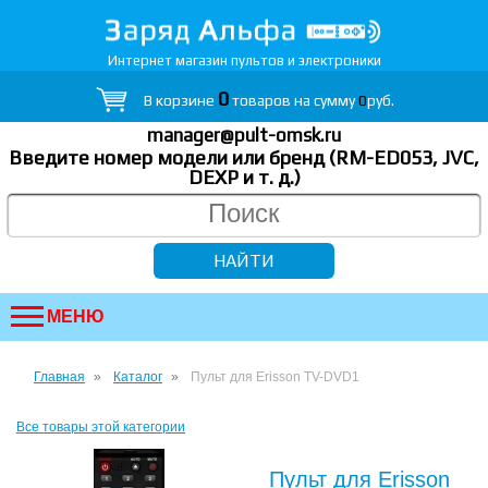
Интернет магазин пультов и электроники
0
В корзине
товаров на сумму
0
руб.
manager@pult-omsk.ru
Введите номер модели или бренд (RM-ED053, JVC,
DEXP
и т. д.
)
МЕНЮ
Главная
Каталог
Пульт для Erisson TV-DVD1
Все товары этой категории
Пульт для Erisson