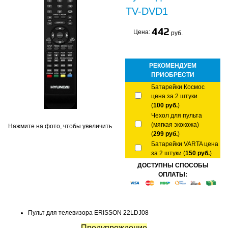
TV-DVD1
442
Цена:
руб.
РЕКОМЕНДУЕМ
ПРИОБРЕСТИ
Батарейки Космос
цена за 2 штуки
(
100 руб.
)
Чехол для пульта
(мягкая экокожа)
Нажмите на фото, чтобы увеличить
(
299 руб.
)
Батарейки VARTA цена
за 2 штуки (
150 руб.
)
ДОСТУПНЫ СПОСОБЫ
ОПЛАТЫ:
Пульт для телевизора ERISSON 22LDJ08
Предупреждение