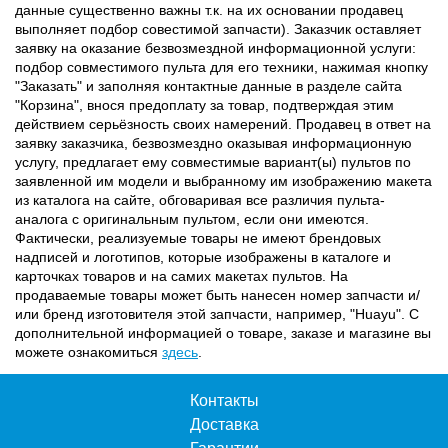
данные существенно важны т.к. на их основании продавец
выполняет подбор совестимой запчасти). Заказчик оставляет
заявку на оказание безвозмездной информационной услуги:
подбор совместимого пульта для его техники, нажимая кнопку
"Заказать" и заполняя контактные данные в разделе сайта
"Корзина", внося предоплату за товар, подтверждая этим
действием серьёзность своих намерений. Продавец в ответ на
заявку заказчика, безвозмездно оказывая информационную
услугу, предлагает ему совместимые вариант(ы) пультов по
заявленной им модели и выбранному им изображению макета
из каталога на сайте, обговаривая все различия пульта-
аналога с оригинальным пультом, если они имеются.
Фактически, реализуемые товары не имеют брендовых
надписей и логотипов, которые изображены в каталоге и
карточках товаров и на самих макетах пультов. На
продаваемые товары может быть нанесен номер запчасти и/
или бренд изготовителя этой запчасти, например, "Huayu". С
дополнительной информацией о товаре, заказе и магазине вы
можете ознакомиться
здесь
.
Контакты
Доставка