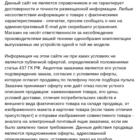
Данный сайт не является справочником и не гарантирует
достоверности и точности размещенной информации. Любые
несоответствия информации о товаре с фактическими
характеристиками - опечатки, просим сообщать о них на
административный E-mail для скорейшего устранения.
Магазин не несёт ответственности за несоблюдение
производителями вашей техники однообразия комплектации
выпускаемых им устройств одной и той же модели.
Информация на этом сайте ни при каких условиях не
является публичной офертой, определяемой положениями
статьи 437 ГК РФ. Акцептом заказчика является его устное
подтверждение заказа, согласие с условиями оферты,
которую огласит продавец по телефону после подбора пульта.
Заказчик принимает оферту или даёт отказ после устного
описания продавцом: наименования товара, его цены,
условий доставки, отличия потребительских свойств и
внешнего вида фактического товара на складе продавца, от
изображенного макета в карточке товара (если такие отличия
присутствуют) и отправки изображения совместимого товара -
аналога на электронный почтовый ящик заказчика, если им
было заявлено такое требование. Данные действия продавца
являются предложением оферты, адресованной
определенному лицу, оставившему заказ на подбор