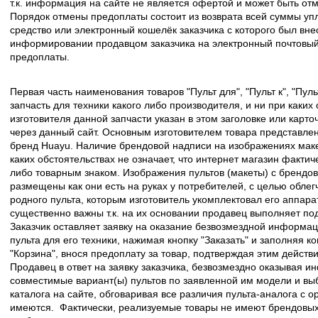
т.к. информация на сайте не является офертой и может быть о
Порядок отмены предоплаты состоит из возврата всей суммы уп
средство или электронный кошелёк заказчика с которого был вн
информировании продавцом заказчика на электронный почтовый 
предоплаты.
Первая часть наименования товаров "Пульт для", "Пульт к", "Пу
запчасть для техники какого либо производителя, и ни при каких
изготовителя данной запчасти указан в этом заголовке или карто
через данный сайт. Основным изготовителем товара представлен
бренд Huayu. Наличие брендовой надписи на изображениях макет
каких обстоятельствах не означает, что интернет магазин факти
либо товарным знаком. Изображения пультов (макеты) с брендо
размещены как они есть на руках у потребителей, с целью облег
родного пульта, которым изготовитель укомплектовал его аппара
существенно важны т.к. на их основании продавец выполняет по
Заказчик оставляет заявку на оказание безвозмездной информа
пульта для его техники, нажимая кнопку "Заказать" и заполняя к
"Корзина", внося предоплату за товар, подтверждая этим действ
Продавец в ответ на заявку заказчика, безвозмездно оказывая 
совместимые вариант(ы) пультов по заявленной им модели и в
каталога на сайте, обговаривая все различия пульта-аналога с 
имеются. Фактически, реализуемые товары не имеют брендовых 