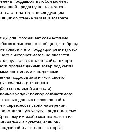
тменена продавцом в любой момент.
лаченной продавцу на платёжное
есён этот платёж, и последующем
ящик об отмене заказа и возврате
льт ДУ для" обозначает совместимую
 обстоятельствах не сообщает, что бренд
чке товара и его продукция реализуются
ного в интернет магазине является
ов пультов в каталоге сайта, ни при
чески продаёт данный товар под каким
выми логотипами и надписями
чения подбора заказчиком своего
т изначально (эти данные
дбор совестимой запчасти).
ционной услуги: подбор совместимого
онтактные данные в разделе сайта
ием серьёзность своих намерений.
информационную услугу, предлагает ему
ыбранному им изображению макета из
оригинальным пультом, если они
надписей и логотипов, которые