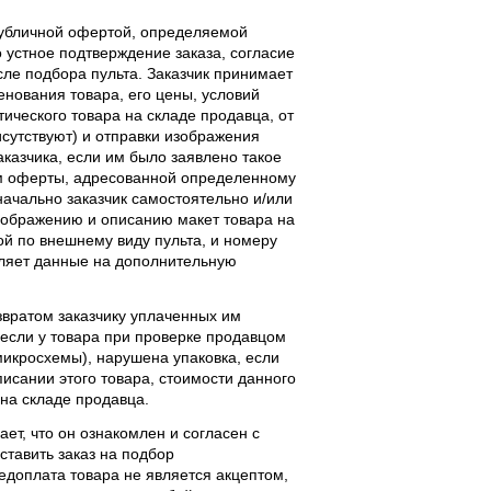
публичной офертой, определяемой
 устное подтверждение заказа, согласие
ле подбора пульта. Заказчик принимает
енования товара, его цены, условий
тического товара на складе продавца, от
исутствуют) и отправки изображения
аказчика, если им было заявлено такое
м оферты, адресованной определенному
начально заказчик самостоятельно и/или
ображению и описанию макет товара на
ой по внешнему виду пульта, и номеру
вляет данные на дополнительную
звратом заказчику уплаченных им
, если у товара при проверке продавцом
 микросхемы), нарушена упаковка, если
исании этого товара, стоимости данного
 на складе продавца.
ает, что он ознакомлен и согласен с
ставить заказ на подбор
едоплата товара не является акцептом,