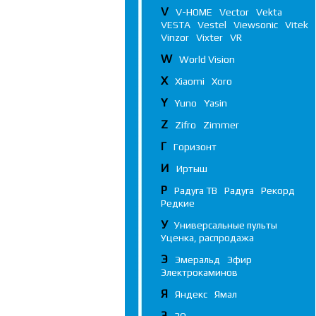
V
V-HOME
Vector
Vekta
VESTA
Vestel
Viewsonic
Vitek
Vinzor
Vixter
VR
W
World Vision
X
Xiaomi
Xoro
Y
Yuno
Yasin
Z
Zifro
Zimmer
Г
Горизонт
И
Иртыш
Р
Радуга ТВ
Радуга
Рекорд
Редкие
У
Универсальные пульты
Уценка, распродажа
Э
Эмеральд
Эфир
Электрокаминов
Я
Яндекс
Ямал
3