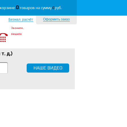
0
 корзине
товаров на сумму
0
руб.
Оформить заказ
Безнал. расчёт
Звоните,
пишите
 т. д.
)
НАШЕ ВИДЕО