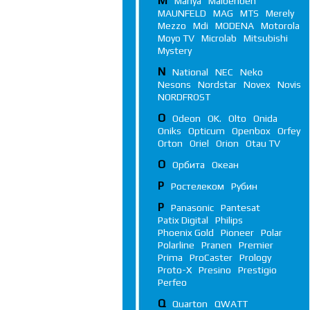
M
Manya
Maibenben
MAUNFELD
MAG
MTS
Merely
Mezzo
Mdi
MODENA
Motorola
Moyo TV
Microlab
Mitsubishi
Mystery
N
National
NEC
Neko
Nesons
Nordstar
Novex
Novis
NORDFROST
O
Odeon
OK.
Olto
Onida
Oniks
Opticum
Openbox
Orfey
Orton
Oriel
Orion
Otau TV
О
Орбита
Океан
Р
Ростелеком
Рубин
P
Panasonic
Pantesat
Patix Digital
Philips
Phoenix Gold
Pioneer
Polar
Polarline
Pranen
Premier
Prima
ProCaster
Prology
Proto-X
Presino
Prestigio
Perfeo
Q
Quarton
QWATT