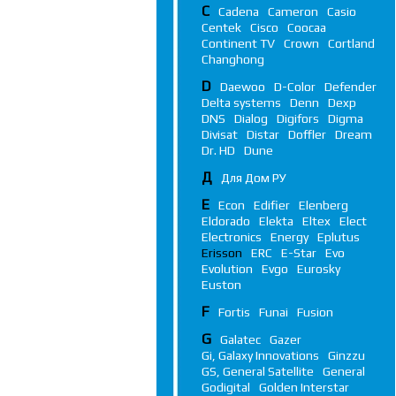
C
Cadena
Cameron
Casio
Centek
Cisco
Coocaa
Continent TV
Crown
Cortland
Changhong
D
Daewoo
D-Color
Defender
Delta systems
Denn
Dexp
DNS
Dialog
Digifors
Digma
Divisat
Distar
Doffler
Dream
Dr. HD
Dune
Д
Для Дом РУ
E
Econ
Edifier
Elenberg
Eldorado
Elekta
Eltex
Elect
Electronics
Energy
Eplutus
Erisson
ERC
E-Star
Evo
Evolution
Evgo
Eurosky
Euston
F
Fortis
Funai
Fusion
G
Galatec
Gazer
Gi, Galaxy Innovations
Ginzzu
GS, General Satellite
General
Godigital
Golden Interstar