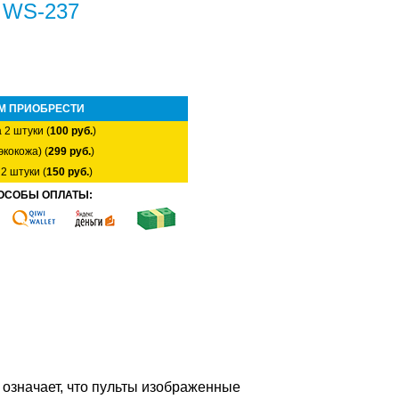
n WS-237
М ПРИОБРЕСТИ
 2 штуки (
100 руб.
)
экокожа) (
299 руб.
)
2 штуки (
150 руб.
)
ОСОБЫ ОПЛАТЫ:
о означает, что пульты изображенные