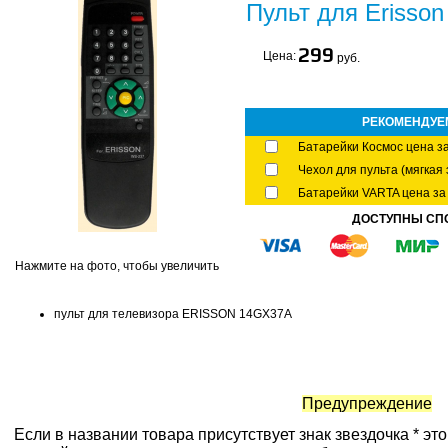
Пульт для Erisso
299
Цена:
руб.
РЕКОМЕНДУЕ
Батарейки Космос цена за
Чехол для пульта (мягкая 
Батарейки VARTA цена за 
ДОСТУПНЫ СП
Нажмите на фото, чтобы увеличить
пульт для телевизора ERISSON 14GX37A
Предупреждение
Если в названии товара присутствует знак звездочка * эт