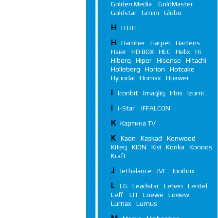
Golden Media
GoldMaster
Goldstar
Gmini
Globo
Н
НТВ+
H
Hamber
Harper
Hartens
Haier
HD BOX
HEC
Helix
Hi
Hiberg
Hiper
Hisense
Hitachi
Holleberg
Horion
Hotcake
Hyundai
Humax
Huawei
I
Iconbit
Imaqliq
Irbis
Izumi
i
i-Star
iFFALСON
К
Картина TV
K
Kaon
Kaskad
Kenwood
Kiteq
KION
Kivi
Konka
Konoos
Kraft
J
Jetbalance
JVC
Junibox
L
LG
Leadstar
Leben
Lentel
Leff
LIT
Loewe
Loview
Lumax
Lumus