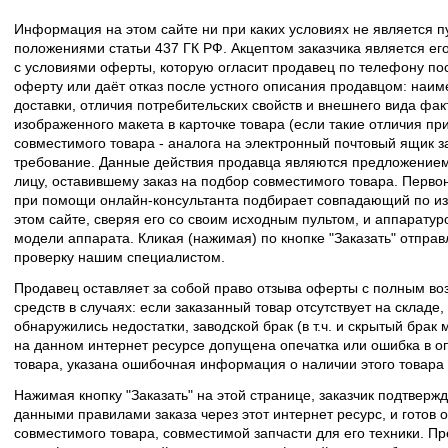
Информация на этом сайте ни при каких условиях не является 
положениями статьи 437 ГК РФ. Акцептом заказчика является его
с условиями оферты, которую огласит продавец по телефону пос
оферту или даёт отказ после устного описания продавцом: наим
доставки, отличия потребительских свойств и внешнего вида фак
изображенного макета в карточке товара (если такие отличия пр
совместимого товара - аналога на электронный почтовый ящик з
требование. Данные действия продавца являются предложение
лицу, оставившему заказ на подбор совместимого товара. Перво
при помощи онлайн-консультанта подбирает совпадающий по из
этом сайте, сверяя его со своим исходным пультом, и аппаратур
модели аппарата. Кликая (нажимая) по кнопке "Заказать" отпра
проверку нашим специалистом.
Продавец оставляет за собой право отзыва оферты с полным во
средств в случаях: если заказанный товар отсутствует на складе
обнаружились недостатки, заводской брак (в т.ч. и скрытый брак
на данном интернет ресурсе допущена опечатка или ошибка в оп
товара, указана ошибочная информация о наличии этого товара
Нажимая кнопку "Заказать" на этой странице, заказчик подтвержд
данными правилами заказа через этот интернет ресурс, и готов о
совместимого товара, совместимой запчасти для его техники. Пр