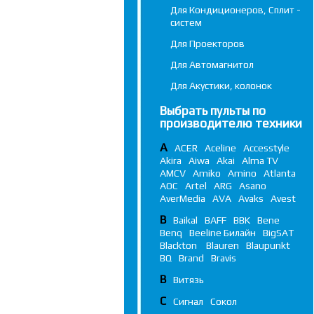
Для Кондиционеров, Сплит -
систем
Для Проекторов
Для Автомагнитол
Для Акустики, колонок
Выбрать пульты по
производителю техники
A
ACER
Aceline
Accesstyle
Akira
Aiwa
Akai
Alma TV
AMCV
Amiko
Amino
Atlanta
AOC
Artel
ARG
Asano
AverMedia
AVA
Avaks
Avest
B
Baikal
BAFF
BBK
Bene
Benq
Beeline Билайн
BigSAT
Blackton
Blauren
Blaupunkt
BQ
Brand
Bravis
В
Витязь
С
Сигнал
Сокол