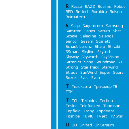
R
Rasse
RAZZ
Realme
Rebus
RED
Reflect
Rombica
Rolsen
Ruimatech
S
Saga
Sagemcom
Samsung
Samtron
Sanyo
Saturn
Sber
Scoole
Selecline
Selenga
Sencor
Sezam
Scarlett
Schaub Lorenz
Sharp
Shivaki
SSmart
Skyline
Skytech
Skyway
Skyworth
Sky Vision
Sitronics
Sony
Soundmax
ST
Strong
Star Track
Starwind
Straus
SunWind
Super
Supra
Suzuki
Svec
Sven
Т
Телекарта
Триколор ТВ
ТТК
T
TCL
Technics
Techno
Tesler
Telefunken
Thomson
Topfield
Trony
Topdevice
Toshiba
TUVIO
TV jet
TV Star
U
UD
United
Universum