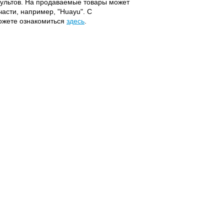
 пультов. На продаваемые товары может
части, например, "Huayu". С
можете ознакомиться
здесь
.