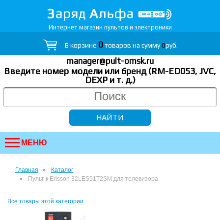
Интернет магазин пультов и электроники
0
В корзине
товаров на сумму
0
руб.
manager@pult-omsk.ru
Введите номер модели или бренд (RM-ED053, JVC,
DEXP
и т. д.
)
МЕНЮ
Главная
Каталог
Пульт к Erisson 32LES91T2SM для телевизора
Все товары этой категории