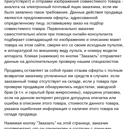
присутствуют) и отправки изображения совместимого товара -
аналога на электронный почтовый ящик заказчика, если им
было заявлено такое требование. Данные действия продавца
являются предложением оферты, адресованной
определенному лицу, оставившему заказ на подбор
совместимого товара. Первоначально заказчик
самостоятельно и/или при помощи онлайн-консультанта
подбирает совпадающий по изображению и описанию макет
товара на этом сайте, сверяя его со своим исходным пультом,
и аппаратурой по внешнему виду пульта, и номеру модели
аппарата. Кликая (нажимая) по кнопке "Заказать" отправляет
данные на дополнительную проверку нашим специалистом.
Продавец оставляет за собой право отзыва оферты с полным
возвратом заказчику уплаченных им средств в случаях: если
заказанный товар отсутствует на складе, если у товара при
проверке продавцом обнаружились недостатки, заводской
брак (в т.ч. и скрытый брак микросхемы), нарушена упаковка,
если на данном интернет ресурсе допущена опечатка или
ошибка в описании этого товара, стоимости данного товара,
указана ошибочная информация о наличии этого товара на
складе продавца.
Нажимая кнопку "Заказать" на этой странице, заказчик
подтверждает, что он ознакомлен и согласен с данными