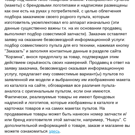
(макеты) с брендовыми логотипами и надписями размещены
как они есть на руках у потребителей, с целью облегчения
подбора заказчиком своего родного пульта, которым
изготовитель укомплектовал его аппарат изначально (эти
данные существенно важны т.к. на их основании продавец
выполняет подбор совестимой запчасти). Заказчик оставляет
заявку на оказание безвозмездной информационной услуги:
подбор совместимого пульта для его техники, нажимая кнопку
"Заказать" и заполняя контактные данные в разделе сайта
"Корзина", внося предоплату за товар, подтверждая этим
действием серьёзность своих намерений. Продавец в ответ на
заявку заказчика, безвозмездно оказывая информационную
услугу, предлагает ему совместимые вариант(ы) пультов по
заявленной им модели и выбранному им изображению макета
из каталога на сайте, обговаривая все различия пульта-
аналога с оригинальным пультом, если они имеются.
Фактически, реализуемые товары не имеют брендовых
надписей и логотипов, которые изображены в каталоге и
карточках товаров и на самих макетах пультов. На
продаваемые товары может быть нанесен номер запчасти и/
или бренд изготовителя этой запчасти, например, "Huayu". С
дополнительной информацией о товаре, заказе и магазине вы
можете ознакомиться
здесь
.