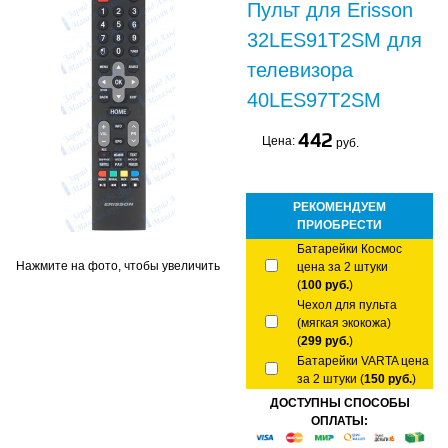
Пульт для Erisson
32LES91T2SM для
телевизора
40LES97T2SM
442
Цена:
руб.
РЕКОМЕНДУЕМ
ПРИОБРЕСТИ
Батарейки Космос
Нажмите на фото, чтобы увеличить
цена за 2 штуки
(
100 руб.
)
Чехол для пульта
(мягкая экокожа)
(
299 руб.
)
Батарейки VARTA цена
за 2 штуки (
150 руб.
)
ДОСТУПНЫ СПОСОБЫ
ОПЛАТЫ: