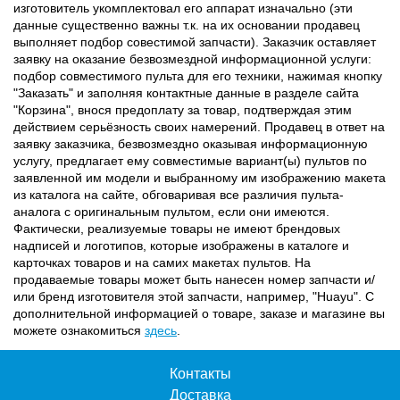
изготовитель укомплектовал его аппарат изначально (эти
данные существенно важны т.к. на их основании продавец
выполняет подбор совестимой запчасти). Заказчик оставляет
заявку на оказание безвозмездной информационной услуги:
подбор совместимого пульта для его техники, нажимая кнопку
"Заказать" и заполняя контактные данные в разделе сайта
"Корзина", внося предоплату за товар, подтверждая этим
действием серьёзность своих намерений. Продавец в ответ на
заявку заказчика, безвозмездно оказывая информационную
услугу, предлагает ему совместимые вариант(ы) пультов по
заявленной им модели и выбранному им изображению макета
из каталога на сайте, обговаривая все различия пульта-
аналога с оригинальным пультом, если они имеются.
Фактически, реализуемые товары не имеют брендовых
надписей и логотипов, которые изображены в каталоге и
карточках товаров и на самих макетах пультов. На
продаваемые товары может быть нанесен номер запчасти и/
или бренд изготовителя этой запчасти, например, "Huayu". С
дополнительной информацией о товаре, заказе и магазине вы
можете ознакомиться
здесь
.
Контакты
Доставка