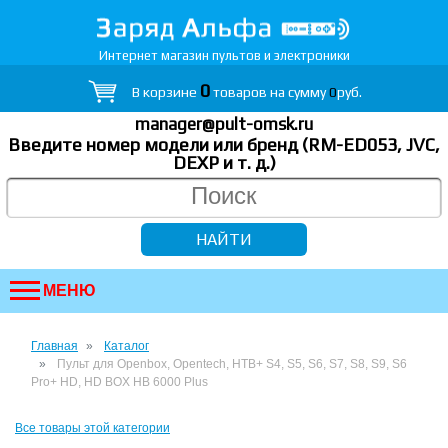
Интернет магазин пультов и электроники
0
В корзине
товаров на сумму
0
руб.
manager@pult-omsk.ru
Введите номер модели или бренд (RM-ED053, JVC,
DEXP
и т. д.
)
МЕНЮ
Главная
Каталог
Пульт для Openbox, Opentech, НТВ+ S4, S5, S6, S7, S8, S9, S6
Pro+ HD, HD BOX HB 6000 Plus
Все товары этой категории