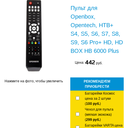
Пульт для
Openbox,
Opentech, НТВ+
S4, S5, S6, S7, S8,
S9, S6 Pro+ HD, HD
BOX HB 6000 Plus
442
Цена:
руб.
Нажмите на фото, чтобы увеличить
РЕКОМЕНДУЕМ
ПРИОБРЕСТИ
Батарейки Космос
цена за 2 штуки
(
100 руб.
)
Чехол для пульта
(мягкая экокожа)
(
299 руб.
)
Батарейки VARTA цена