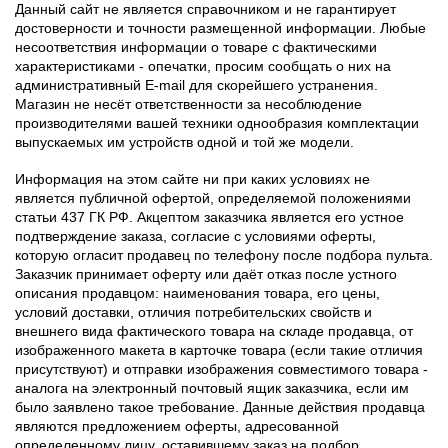
Данный сайт не является справочником и не гарантирует
достоверности и точности размещенной информации. Любые
несоответствия информации о товаре с фактическими
характеристиками - опечатки, просим сообщать о них на
административный E-mail для скорейшего устранения.
Магазин не несёт ответственности за несоблюдение
производителями вашей техники однообразия комплектации
выпускаемых им устройств одной и той же модели.
Информация на этом сайте ни при каких условиях не
является публичной офертой, определяемой положениями
статьи 437 ГК РФ. Акцептом заказчика является его устное
подтверждение заказа, согласие с условиями оферты,
которую огласит продавец по телефону после подбора пульта.
Заказчик принимает оферту или даёт отказ после устного
описания продавцом: наименования товара, его цены,
условий доставки, отличия потребительских свойств и
внешнего вида фактического товара на складе продавца, от
изображенного макета в карточке товара (если такие отличия
присутствуют) и отправки изображения совместимого товара -
аналога на электронный почтовый ящик заказчика, если им
было заявлено такое требование. Данные действия продавца
являются предложением оферты, адресованной
определенному лицу, оставившему заказ на подбор