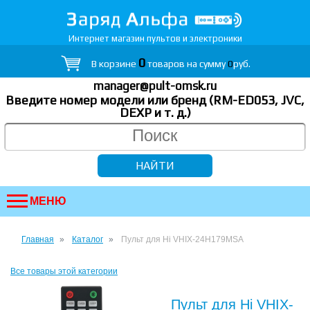
Интернет магазин пультов и электроники
0
В корзине
товаров на сумму
0
руб.
manager@pult-omsk.ru
Введите номер модели или бренд (RM-ED053, JVC,
DEXP
и т. д.
)
МЕНЮ
Главная
Каталог
Пульт для Hi VHIX-24H179MSA
Все товары этой категории
Пульт для Hi VHIX-