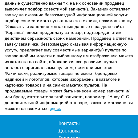
данные существенно важны т.к. на их основании продавец
выполняет подбор совестимой запчасти). Заказчик оставляет
заявку на оказание безвозмездной информационной услуги:
подбор совместимого пульта для его техники, нажимая кнопку
"Заказать" и заполняя контактные данные в разделе сайта
"Корзина", внося предоплату за товар, подтверждая этим
действием серьёзность своих намерений. Продавец в ответ на
заявку заказчика, безвозмездно оказывая информационную
услугу, предлагает ему совместимые вариант(ы) пультов по
заявленной им модели и выбранному им изображению макета
из каталога на сайте, обговаривая все различия пульта-
аналога с оригинальным пультом, если они имеются.
Фактически, реализуемые товары не имеют брендовых
надписей и логотипов, которые изображены в каталоге и
карточках товаров и на самих макетах пультов. На
продаваемые товары может быть нанесен номер запчасти и/
или бренд изготовителя этой запчасти, например, "Huayu". С
дополнительной информацией о товаре, заказе и магазине вы
можете ознакомиться
здесь
.
Контакты
Доставка