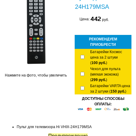
24H179MSA
442
Цена:
руб.
РЕКОМЕНДУЕМ
ПРИОБРЕСТИ
Батарейки Космос
цена за 2 штуки
(
100 руб.
)
Чехол для пульта
(мягкая экокожа)
Нажмите на фото, чтобы увеличить
(
299 руб.
)
Батарейки VARTA цена
за 2 штуки (
150 руб.
)
ДОСТУПНЫ СПОСОБЫ
ОПЛАТЫ:
Пульт для телевизора Hi VHIX-24H179MSA
Предупреждение