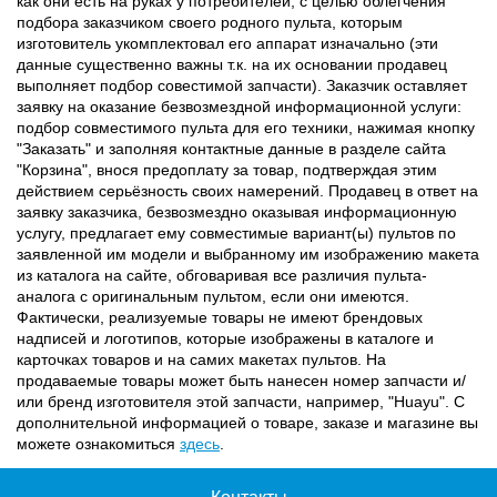
как они есть на руках у потребителей, с целью облегчения
подбора заказчиком своего родного пульта, которым
изготовитель укомплектовал его аппарат изначально (эти
данные существенно важны т.к. на их основании продавец
выполняет подбор совестимой запчасти). Заказчик оставляет
заявку на оказание безвозмездной информационной услуги:
подбор совместимого пульта для его техники, нажимая кнопку
"Заказать" и заполняя контактные данные в разделе сайта
"Корзина", внося предоплату за товар, подтверждая этим
действием серьёзность своих намерений. Продавец в ответ на
заявку заказчика, безвозмездно оказывая информационную
услугу, предлагает ему совместимые вариант(ы) пультов по
заявленной им модели и выбранному им изображению макета
из каталога на сайте, обговаривая все различия пульта-
аналога с оригинальным пультом, если они имеются.
Фактически, реализуемые товары не имеют брендовых
надписей и логотипов, которые изображены в каталоге и
карточках товаров и на самих макетах пультов. На
продаваемые товары может быть нанесен номер запчасти и/
или бренд изготовителя этой запчасти, например, "Huayu". С
дополнительной информацией о товаре, заказе и магазине вы
можете ознакомиться
здесь
.