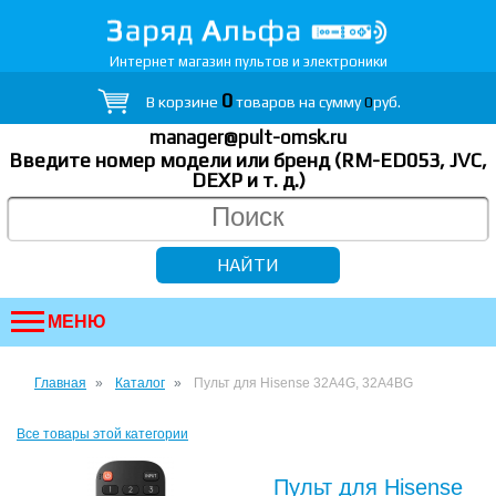
Интернет магазин пультов и электроники
0
В корзине
товаров на сумму
0
руб.
manager@pult-omsk.ru
Введите номер модели или бренд (RM-ED053, JVC,
DEXP
и т. д.
)
МЕНЮ
Главная
Каталог
Пульт для Hisense 32A4G, 32A4BG
Все товары этой категории
Пульт для Hisense