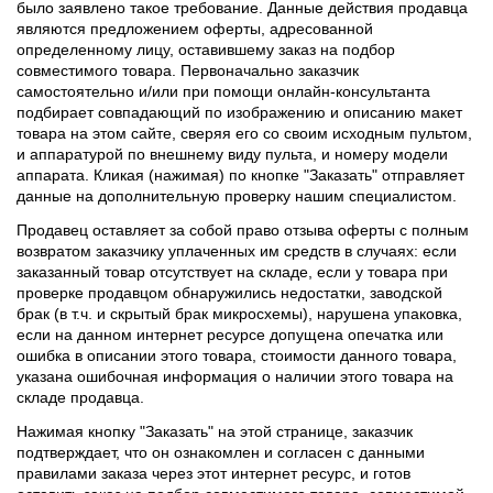
было заявлено такое требование. Данные действия продавца
являются предложением оферты, адресованной
определенному лицу, оставившему заказ на подбор
совместимого товара. Первоначально заказчик
самостоятельно и/или при помощи онлайн-консультанта
подбирает совпадающий по изображению и описанию макет
товара на этом сайте, сверяя его со своим исходным пультом,
и аппаратурой по внешнему виду пульта, и номеру модели
аппарата. Кликая (нажимая) по кнопке "Заказать" отправляет
данные на дополнительную проверку нашим специалистом.
Продавец оставляет за собой право отзыва оферты с полным
возвратом заказчику уплаченных им средств в случаях: если
заказанный товар отсутствует на складе, если у товара при
проверке продавцом обнаружились недостатки, заводской
брак (в т.ч. и скрытый брак микросхемы), нарушена упаковка,
если на данном интернет ресурсе допущена опечатка или
ошибка в описании этого товара, стоимости данного товара,
указана ошибочная информация о наличии этого товара на
складе продавца.
Нажимая кнопку "Заказать" на этой странице, заказчик
подтверждает, что он ознакомлен и согласен с данными
правилами заказа через этот интернет ресурс, и готов