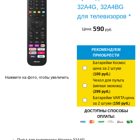
32A4G, 32A4BG
для телевизоров *
590
Цена:
руб.
РЕКОМЕНДУЕМ
ПРИОБРЕСТИ
Батарейки Космос
цена за 2 штуки
(
100 руб.
)
Нажмите на фото, чтобы увеличить
Чехол для пульта
(мягкая экокожа)
(
299 руб.
)
Батарейки VARTA цена
за 2 штуки (
150 руб.
)
ДОСТУПНЫ СПОСОБЫ
ОПЛАТЫ: