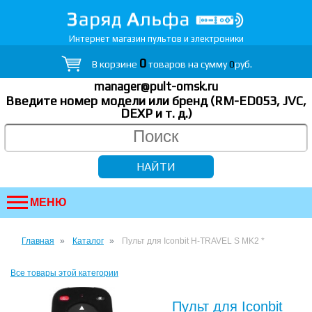
Интернет магазин пультов и электроники
0
В корзине
товаров на сумму
0
руб.
manager@pult-omsk.ru
Введите номер модели или бренд (RM-ED053, JVC,
DEXP
и т. д.
)
МЕНЮ
Главная
Каталог
Пульт для Iconbit H-TRAVEL S MK2 *
Все товары этой категории
Пульт для Iconbit