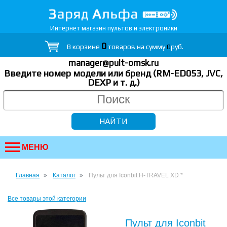
Интернет магазин пультов и электроники
0
В корзине
товаров на сумму
0
руб.
manager@pult-omsk.ru
Введите номер модели или бренд (RM-ED053, JVC,
DEXP
и т. д.
)
МЕНЮ
Главная
Каталог
Пульт для Iconbit H-TRAVEL XD *
Все товары этой категории
Пульт для Iconbit