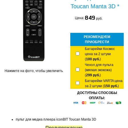
Toucan Manta 3D *
849
Цена:
руб.
РЕКОМЕНДУЕМ
ПРИОБРЕСТИ
Батарейки Космос
цена за 2 штуки
(
100 руб.
)
Чехол для пульта
(мягкая экокожа)
Нажмите на фото, чтобы увеличить
(
299 руб.
)
Батарейки VARTA цена
за 2 штуки (
150 руб.
)
ДОСТУПНЫ СПОСОБЫ
ОПЛАТЫ:
пульт для медиа плеера iconBIT Toucan Manta 3D
Предупреждение