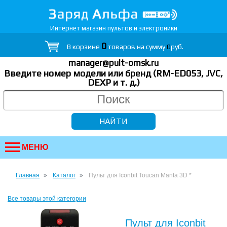
Интернет магазин пультов и электроники
0
В корзине
товаров на сумму
0
руб.
manager@pult-omsk.ru
Введите номер модели или бренд (RM-ED053, JVC,
DEXP
и т. д.
)
МЕНЮ
Главная
Каталог
Пульт для Iconbit Toucan Manta 3D *
Все товары этой категории
Пульт для Iconbit