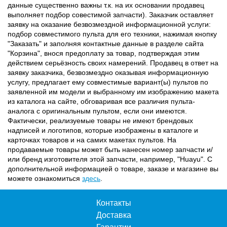
данные существенно важны т.к. на их основании продавец
выполняет подбор совестимой запчасти). Заказчик оставляет
заявку на оказание безвозмездной информационной услуги:
подбор совместимого пульта для его техники, нажимая кнопку
"Заказать" и заполняя контактные данные в разделе сайта
"Корзина", внося предоплату за товар, подтверждая этим
действием серьёзность своих намерений. Продавец в ответ на
заявку заказчика, безвозмездно оказывая информационную
услугу, предлагает ему совместимые вариант(ы) пультов по
заявленной им модели и выбранному им изображению макета
из каталога на сайте, обговаривая все различия пульта-
аналога с оригинальным пультом, если они имеются.
Фактически, реализуемые товары не имеют брендовых
надписей и логотипов, которые изображены в каталоге и
карточках товаров и на самих макетах пультов. На
продаваемые товары может быть нанесен номер запчасти и/
или бренд изготовителя этой запчасти, например, "Huayu". С
дополнительной информацией о товаре, заказе и магазине вы
можете ознакомиться
здесь
.
Контакты
Доставка