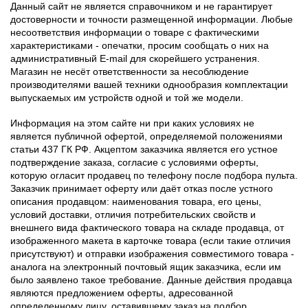
Данный сайт не является справочником и не гарантирует
достоверности и точности размещенной информации. Любые
несоответствия информации о товаре с фактическими
характеристиками - опечатки, просим сообщать о них на
административный E-mail для скорейшего устранения.
Магазин не несёт ответственности за несоблюдение
производителями вашей техники однообразия комплектации
выпускаемых им устройств одной и той же модели.
Информация на этом сайте ни при каких условиях не
является публичной офертой, определяемой положениями
статьи 437 ГК РФ. Акцептом заказчика является его устное
подтверждение заказа, согласие с условиями оферты,
которую огласит продавец по телефону после подбора пульта.
Заказчик принимает оферту или даёт отказ после устного
описания продавцом: наименования товара, его цены,
условий доставки, отличия потребительских свойств и
внешнего вида фактического товара на складе продавца, от
изображенного макета в карточке товара (если такие отличия
присутствуют) и отправки изображения совместимого товара -
аналога на электронный почтовый ящик заказчика, если им
было заявлено такое требование. Данные действия продавца
являются предложением оферты, адресованной
определенному лицу, оставившему заказ на подбор