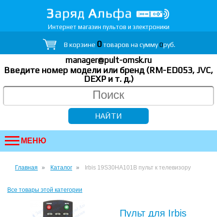
Интернет магазин пультов и электроники
0
В корзине
товаров на сумму
0
руб.
manager@pult-omsk.ru
Введите номер модели или бренд (RM-ED053, JVC,
DEXP
и т. д.
)
МЕНЮ
Главная
Каталог
Irbis 19S30HA101B пульт к телевизору
Все товары этой категории
Пульт для Irbis