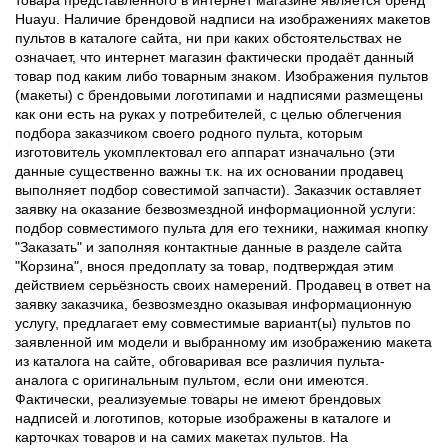
Huayu. Наличие брендовой надписи на изображениях макетов
пультов в каталоге сайта, ни при каких обстоятельствах не
означает, что интернет магазин фактически продаёт данный
товар под каким либо товарным знаком. Изображения пультов
(макеты) с брендовыми логотипами и надписями размещены
как они есть на руках у потребителей, с целью облегчения
подбора заказчиком своего родного пульта, которым
изготовитель укомплектовал его аппарат изначально (эти
данные существенно важны т.к. на их основании продавец
выполняет подбор совестимой запчасти). Заказчик оставляет
заявку на оказание безвозмездной информационной услуги:
подбор совместимого пульта для его техники, нажимая кнопку
"Заказать" и заполняя контактные данные в разделе сайта
"Корзина", внося предоплату за товар, подтверждая этим
действием серьёзность своих намерений. Продавец в ответ на
заявку заказчика, безвозмездно оказывая информационную
услугу, предлагает ему совместимые вариант(ы) пультов по
заявленной им модели и выбранному им изображению макета
из каталога на сайте, обговаривая все различия пульта-
аналога с оригинальным пультом, если они имеются.
Фактически, реализуемые товары не имеют брендовых
надписей и логотипов, которые изображены в каталоге и
карточках товаров и на самих макетах пультов. На