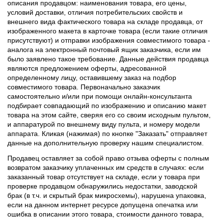
описания продавцом: наименования товара, его цены,
условий доставки, отличия потребительских свойств и
внешнего вида фактического товара на складе продавца, от
изображенного макета в карточке товара (если такие отличия
присутствуют) и отправки изображения совместимого товара -
аналога на электронный почтовый ящик заказчика, если им
было заявлено такое требование. Данные действия продавца
являются предложением оферты, адресованной
определенному лицу, оставившему заказ на подбор
совместимого товара. Первоначально заказчик
самостоятельно и/или при помощи онлайн-консультанта
подбирает совпадающий по изображению и описанию макет
товара на этом сайте, сверяя его со своим исходным пультом,
и аппаратурой по внешнему виду пульта, и номеру модели
аппарата. Кликая (нажимая) по кнопке "Заказать" отправляет
данные на дополнительную проверку нашим специалистом.
Продавец оставляет за собой право отзыва оферты с полным
возвратом заказчику уплаченных им средств в случаях: если
заказанный товар отсутствует на складе, если у товара при
проверке продавцом обнаружились недостатки, заводской
брак (в т.ч. и скрытый брак микросхемы), нарушена упаковка,
если на данном интернет ресурсе допущена опечатка или
ошибка в описании этого товара, стоимости данного товара,