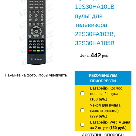
19S30HA101B
пульт для
телевизора
22S30FA103B,
32S30HA105B
442
Цена:
руб.
Нажмите на фото, чтобы увеличить
РЕКОМЕНДУЕМ
ПРИОБРЕСТИ
Батарейки Космос
цена за 2 штуки
(
100 руб.
)
Чехол для пульта
(мягкая экокожа)
(
299 руб.
)
Батарейки VARTA цена
за 2 штуки (
150 руб.
)
ДОСТУПНЫ СПОСОБЫ