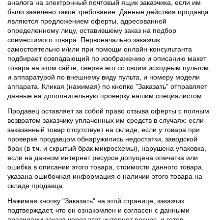
аналога на электронный почтовый ящик заказчика, если им
было заявлено такое требование. Данные действия продавца
являются предложением оферты, адресованной
определенному лицу, оставившему заказ на подбор
совместимого товара. Первоначально заказчик
самостоятельно и/или при помощи онлайн-консультанта
подбирает совпадающий по изображению и описанию макет
товара на этом сайте, сверяя его со своим исходным пультом,
и аппаратурой по внешнему виду пульта, и номеру модели
аппарата. Кликая (нажимая) по кнопке "Заказать" отправляет
данные на дополнительную проверку нашим специалистом.
Продавец оставляет за собой право отзыва оферты с полным
возвратом заказчику уплаченных им средств в случаях: если
заказанный товар отсутствует на складе, если у товара при
проверке продавцом обнаружились недостатки, заводской
брак (в т.ч. и скрытый брак микросхемы), нарушена упаковка,
если на данном интернет ресурсе допущена опечатка или
ошибка в описании этого товара, стоимости данного товара,
указана ошибочная информация о наличии этого товара на
складе продавца.
Нажимая кнопку "Заказать" на этой странице, заказчик
подтверждает, что он ознакомлен и согласен с данными
правилами заказа через этот интернет ресурс, и готов