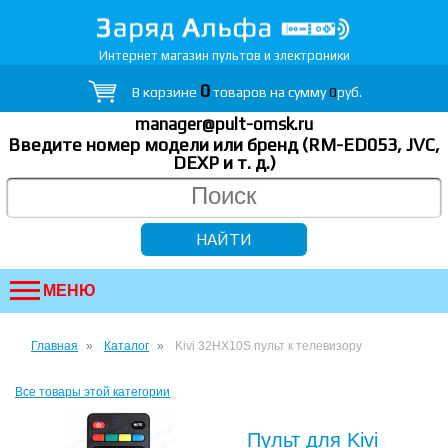
Интернет магазин пультов и электроники
0
В корзине
товаров на сумму
0
руб.
manager@pult-omsk.ru
Введите номер модели или бренд (RM-ED053, JVC,
DEXP
и т. д.
)
МЕНЮ
Главная
Каталог
Kivi 32HX10S пульт к телевизору
Все товары этой категории
Пульт для Kivi