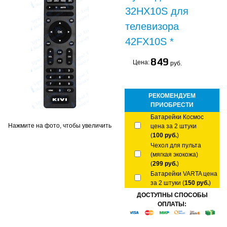
32HX10S для
телевизора
42FX10S *
849
Цена:
руб.
РЕКОМЕНДУЕМ
ПРИОБРЕСТИ
Батарейки Космос
Нажмите на фото, чтобы увеличить
цена за 2 штуки
(
100 руб.
)
Чехол для пульта
(мягкая экокожа)
(
299 руб.
)
Батарейки VARTA цена
за 2 штуки (
150 руб.
)
ДОСТУПНЫ СПОСОБЫ
ОПЛАТЫ: