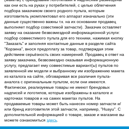
как они есть на руках у потребителей, с целью облегчения
подбора заказчиком своего родного пульта, которым
изготовитель укомплектовал его аппарат изначально (эти
данные существенно важны т.к. на их основании продавец
выполняет подбор совестимой запчасти). Заказчик оставляет
заявку на оказание безвозмездной информационной услуги:
подбор совместимого пульта для его техники, нажимая кнопку
"Заказать" и заполняя контактные данные в разделе сайта
"Корзина", внося предоплату за товар, подтверждая этим
действием серьёзность своих намерений. Продавец в ответ на
заявку заказчика, безвозмездно оказывая информационную
услугу, предлагает ему совместимые вариант(ы) пультов по
заявленной им модели и выбранному им изображению макета
из каталога на сайте, обговаривая все различия пульта-
аналога с оригинальным пультом, если они имеются.
Фактически, реализуемые товары не имеют брендовых
надписей и логотипов, которые изображены в каталоге и
карточках товаров и на самих макетах пультов. На
продаваемые товары может быть нанесен номер запчасти и/
или бренд изготовителя этой запчасти, например, "Huayu". С
дополнительной информацией о товаре, заказе и магазине вы
можете ознакомиться
здесь
.