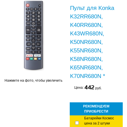
Пульт для Konka
K32RR680N,
K40RR680N,
K43WR680N,
K50NR680N,
K55NR680N,
K58NR680N,
K65NR680N,
K70NR680N *
Нажмите на фото, чтобы увеличить
442
Цена:
руб.
РЕКОМЕНДУЕМ
ПРИОБРЕСТИ
Батарейки Космос
цена за 2 штуки