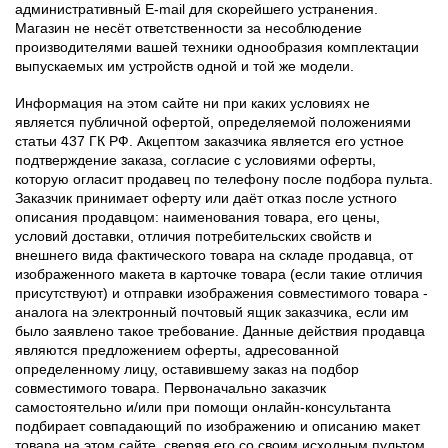
административный E-mail для скорейшего устранения.
Магазин не несёт ответственности за несоблюдение
производителями вашей техники однообразия комплектации
выпускаемых им устройств одной и той же модели.
Информация на этом сайте ни при каких условиях не
является публичной офертой, определяемой положениями
статьи 437 ГК РФ. Акцептом заказчика является его устное
подтверждение заказа, согласие с условиями оферты,
которую огласит продавец по телефону после подбора пульта.
Заказчик принимает оферту или даёт отказ после устного
описания продавцом: наименования товара, его цены,
условий доставки, отличия потребительских свойств и
внешнего вида фактического товара на складе продавца, от
изображенного макета в карточке товара (если такие отличия
присутствуют) и отправки изображения совместимого товара -
аналога на электронный почтовый ящик заказчика, если им
было заявлено такое требование. Данные действия продавца
являются предложением оферты, адресованной
определенному лицу, оставившему заказ на подбор
совместимого товара. Первоначально заказчик
самостоятельно и/или при помощи онлайн-консультанта
подбирает совпадающий по изображению и описанию макет
товара на этом сайте, сверяя его со своим исходным пультом,