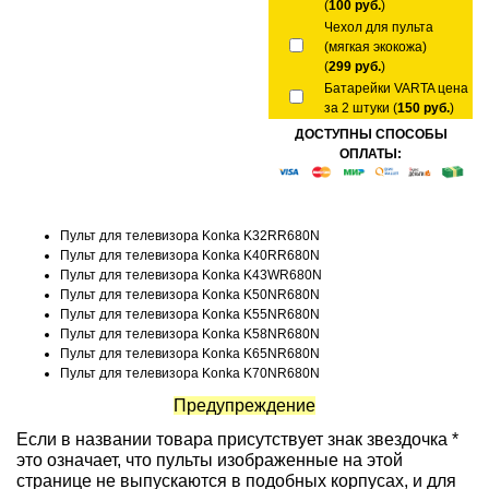
(
100 руб.
)
Чехол для пульта
(мягкая экокожа)
(
299 руб.
)
Батарейки VARTA цена
за 2 штуки (
150 руб.
)
ДОСТУПНЫ СПОСОБЫ
ОПЛАТЫ:
Пульт для телевизора Konka K32RR680N
Пульт для телевизора Konka K40RR680N
Пульт для телевизора Konka K43WR680N
Пульт для телевизора Konka K50NR680N
Пульт для телевизора Konka K55NR680N
Пульт для телевизора Konka K58NR680N
Пульт для телевизора Konka K65NR680N
Пульт для телевизора Konka K70NR680N
Предупреждение
Если в названии товара присутствует знак звездочка *
это означает, что пульты изображенные на этой
странице не выпускаются в подобных корпусах, и для