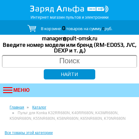
Интернет магазин пультов и электроники
0
В корзине
товаров на сумму
0
руб.
manager@pult-omsk.ru
Введите номер модели или бренд (RM-ED053, JVC,
DEXP
и т. д.
)
МЕНЮ
Главная
Каталог
Пульт для Konka K32RR680N, K40RR680N, K43WR680N,
K50NR680N, K55NR680N, K58NR680N, K65NR680N, K70NR680N
Все товары этой категории