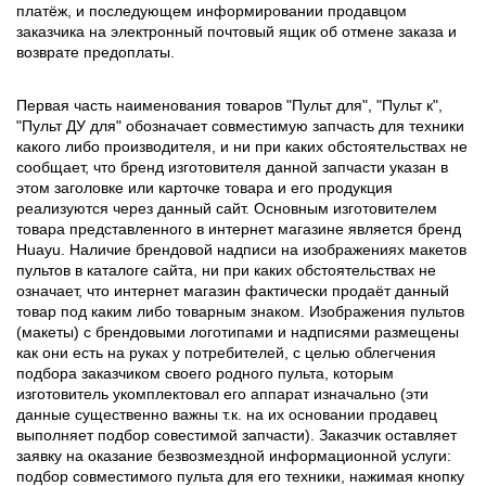
платёж, и последующем информировании продавцом
заказчика на электронный почтовый ящик об отмене заказа и
возврате предоплаты.
Первая часть наименования товаров "Пульт для", "Пульт к",
"Пульт ДУ для" обозначает совместимую запчасть для техники
какого либо производителя, и ни при каких обстоятельствах не
сообщает, что бренд изготовителя данной запчасти указан в
этом заголовке или карточке товара и его продукция
реализуются через данный сайт. Основным изготовителем
товара представленного в интернет магазине является бренд
Huayu. Наличие брендовой надписи на изображениях макетов
пультов в каталоге сайта, ни при каких обстоятельствах не
означает, что интернет магазин фактически продаёт данный
товар под каким либо товарным знаком. Изображения пультов
(макеты) с брендовыми логотипами и надписями размещены
как они есть на руках у потребителей, с целью облегчения
подбора заказчиком своего родного пульта, которым
изготовитель укомплектовал его аппарат изначально (эти
данные существенно важны т.к. на их основании продавец
выполняет подбор совестимой запчасти). Заказчик оставляет
заявку на оказание безвозмездной информационной услуги:
подбор совместимого пульта для его техники, нажимая кнопку