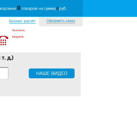
0
 корзине
товаров на сумму
0
руб.
Оформить заказ
Безнал. расчёт
Звоните,
пишите
 т. д.
)
НАШЕ ВИДЕО