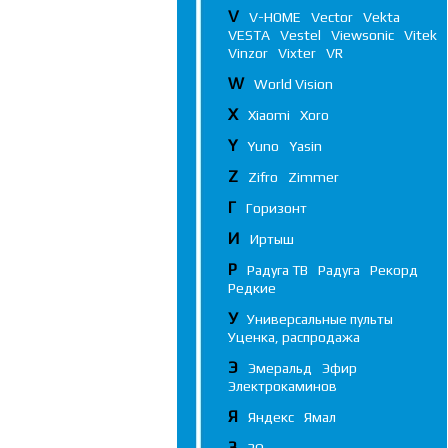
V
V-HOME
Vector
Vekta
VESTA
Vestel
Viewsonic
Vitek
Vinzor
Vixter
VR
W
World Vision
X
Xiaomi
Xoro
Y
Yuno
Yasin
Z
Zifro
Zimmer
Г
Горизонт
И
Иртыш
Р
Радуга ТВ
Радуга
Рекорд
Редкие
У
Универсальные пульты
Уценка, распродажа
Э
Эмеральд
Эфир
Электрокаминов
Я
Яндекс
Ямал
3