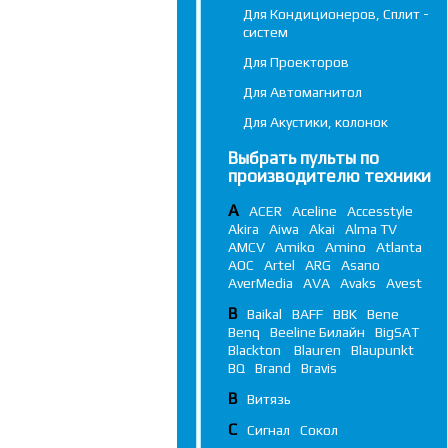
Для Кондиционеров, Сплит -
систем
Для Проекторов
Для Автомагнитол
Для Акустики, колонок
Выбрать пульты по
производителю техники
A
ACER
Aceline
Accesstyle
Akira
Aiwa
Akai
Alma TV
AMCV
Amiko
Amino
Atlanta
AOC
Artel
ARG
Asano
AverMedia
AVA
Avaks
Avest
B
Baikal
BAFF
BBK
Bene
Benq
Beeline Билайн
BigSAT
Blackton
Blauren
Blaupunkt
BQ
Brand
Bravis
В
Витязь
С
Сигнал
Сокол