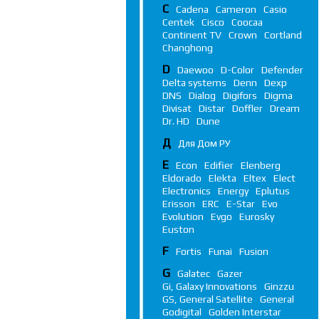
C
Cadena
Cameron
Casio
Centek
Cisco
Coocaa
Continent TV
Crown
Cortland
Changhong
D
Daewoo
D-Color
Defender
Delta systems
Denn
Dexp
DNS
Dialog
Digifors
Digma
Divisat
Distar
Doffler
Dream
Dr. HD
Dune
Д
Для Дом РУ
E
Econ
Edifier
Elenberg
Eldorado
Elekta
Eltex
Elect
Electronics
Energy
Eplutus
Erisson
ERC
E-Star
Evo
Evolution
Evgo
Eurosky
Euston
F
Fortis
Funai
Fusion
G
Galatec
Gazer
Gi, Galaxy Innovations
Ginzzu
GS, General Satellite
General
Godigital
Golden Interstar