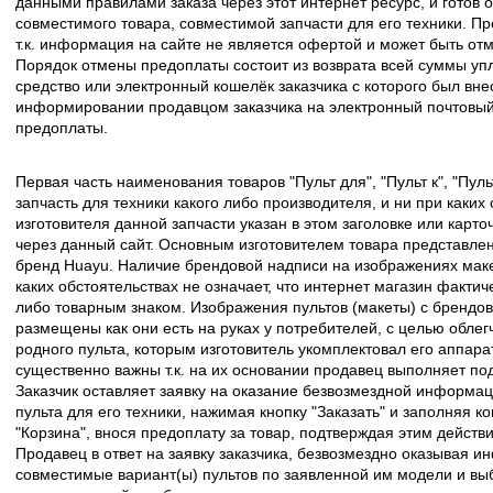
данными правилами заказа через этот интернет ресурс, и готов о
совместимого товара, совместимой запчасти для его техники. Пр
т.к. информация на сайте не является офертой и может быть о
Порядок отмены предоплаты состоит из возврата всей суммы уп
средство или электронный кошелёк заказчика с которого был вн
информировании продавцом заказчика на электронный почтовый 
предоплаты.
Первая часть наименования товаров "Пульт для", "Пульт к", "Пу
запчасть для техники какого либо производителя, и ни при каких
изготовителя данной запчасти указан в этом заголовке или карто
через данный сайт. Основным изготовителем товара представлен
бренд Huayu. Наличие брендовой надписи на изображениях макет
каких обстоятельствах не означает, что интернет магазин факти
либо товарным знаком. Изображения пультов (макеты) с брендо
размещены как они есть на руках у потребителей, с целью облег
родного пульта, которым изготовитель укомплектовал его аппара
существенно важны т.к. на их основании продавец выполняет по
Заказчик оставляет заявку на оказание безвозмездной информа
пульта для его техники, нажимая кнопку "Заказать" и заполняя к
"Корзина", внося предоплату за товар, подтверждая этим действ
Продавец в ответ на заявку заказчика, безвозмездно оказывая 
совместимые вариант(ы) пультов по заявленной им модели и в