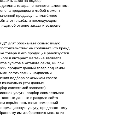
ставить заказ на подбор
едоплата товара не является акцептом,
тменена продавцом в любой момент.
лаченной продавцу на платёжное
есён этот платёж, и последующем
ящик об отмене заказа и возврате
льт ДУ для" обозначает совместимую
 обстоятельствах не сообщает, что бренд
чке товара и его продукция реализуются
ного в интернет магазине является
ов пультов в каталоге сайта, ни при
чески продаёт данный товар под каким
выми логотипами и надписями
чения подбора заказчиком своего
т изначально (эти данные
дбор совестимой запчасти).
ционной услуги: подбор совместимого
онтактные данные в разделе сайта
ием серьёзность своих намерений.
информационную услугу, предлагает ему
ыбранному им изображению макета из