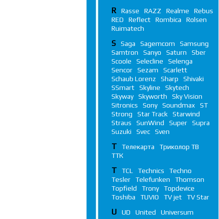
R
Rasse
RAZZ
Realme
Rebus
RED
Reflect
Rombica
Rolsen
Ruimatech
S
Saga
Sagemcom
Samsung
Samtron
Sanyo
Saturn
Sber
Scoole
Selecline
Selenga
Sencor
Sezam
Scarlett
Schaub Lorenz
Sharp
Shivaki
SSmart
Skyline
Skytech
Skyway
Skyworth
Sky Vision
Sitronics
Sony
Soundmax
ST
Strong
Star Track
Starwind
Straus
SunWind
Super
Supra
Suzuki
Svec
Sven
Т
Телекарта
Триколор ТВ
ТТК
T
TCL
Technics
Techno
Tesler
Telefunken
Thomson
Topfield
Trony
Topdevice
Toshiba
TUVIO
TV jet
TV Star
U
UD
United
Universum