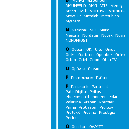
M
Manya
Maibenben
MAUNFELD
MAG
MTS
Merely
Mezzo
Mdi
MODENA
Motorola
Moyo TV
Microlab
Mitsubishi
Mystery
N
National
NEC
Neko
Nesons
Nordstar
Novex
Novis
NORDFROST
O
Odeon
OK.
Olto
Onida
Oniks
Opticum
Openbox
Orfey
Orton
Oriel
Orion
Otau TV
О
Орбита
Океан
Р
Ростелеком
Рубин
P
Panasonic
Pantesat
Patix Digital
Philips
Phoenix Gold
Pioneer
Polar
Polarline
Pranen
Premier
Prima
ProCaster
Prology
Proto-X
Presino
Prestigio
Perfeo
Q
Quarton
QWATT