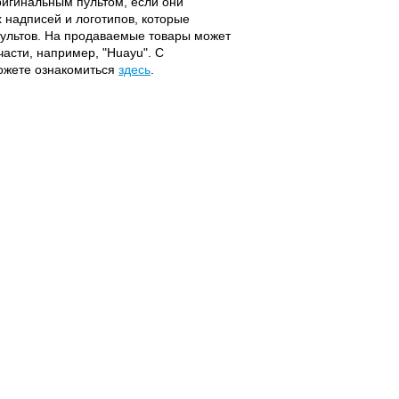
оригинальным пультом, если они
надписей и логотипов, которые
 пультов. На продаваемые товары может
части, например, "Huayu". С
можете ознакомиться
здесь
.