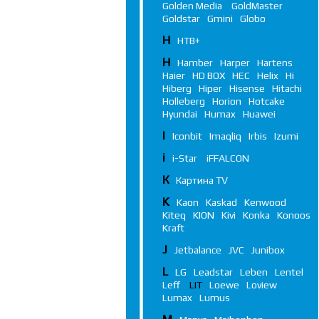
Golden Media
GoldMaster
Goldstar
Gmini
Globo
Н
НТВ+
H
Hamber
Harper
Hartens
Haier
HD BOX
HEC
Helix
Hi
Hiberg
Hiper
Hisense
Hitachi
Holleberg
Horion
Hotcake
Hyundai
Humax
Huawei
I
Iconbit
Imaqliq
Irbis
Izumi
i
i-Star
iFFALСON
К
Картина TV
K
Kaon
Kaskad
Kenwood
Kiteq
KION
Kivi
Konka
Konoos
Kraft
J
Jetbalance
JVC
Junibox
L
LG
Leadstar
Leben
Lentel
Leff
LIT
Loewe
Loview
Lumax
Lumus