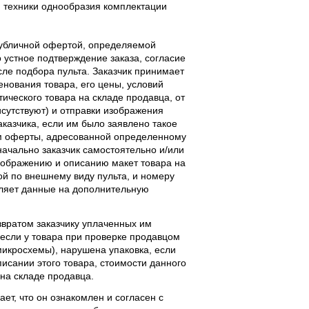
 техники однообразия комплектации
публичной офертой, определяемой
 устное подтверждение заказа, согласие
ле подбора пульта. Заказчик принимает
енования товара, его цены, условий
тического товара на складе продавца, от
исутствуют) и отправки изображения
аказчика, если им было заявлено такое
м оферты, адресованной определенному
начально заказчик самостоятельно и/или
ображению и описанию макет товара на
ой по внешнему виду пульта, и номеру
вляет данные на дополнительную
звратом заказчику уплаченных им
, если у товара при проверке продавцом
 микросхемы), нарушена упаковка, если
исании этого товара, стоимости данного
 на складе продавца.
ает, что он ознакомлен и согласен с