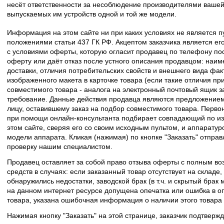
несёт ответственности за несоблюдение производителями вашей
выпускаемых им устройств одной и той же модели.
Информация на этом сайте ни при каких условиях не является 
положениями статьи 437 ГК РФ. Акцептом заказчика является его
с условиями оферты, которую огласит продавец по телефону пос
оферту или даёт отказ после устного описания продавцом: наим
доставки, отличия потребительских свойств и внешнего вида фак
изображенного макета в карточке товара (если такие отличия пр
совместимого товара - аналога на электронный почтовый ящик з
требование. Данные действия продавца являются предложение
лицу, оставившему заказ на подбор совместимого товара. Перво
при помощи онлайн-консультанта подбирает совпадающий по из
этом сайте, сверяя его со своим исходным пультом, и аппаратур
модели аппарата. Кликая (нажимая) по кнопке "Заказать" отпра
проверку нашим специалистом.
Продавец оставляет за собой право отзыва оферты с полным во
средств в случаях: если заказанный товар отсутствует на складе
обнаружились недостатки, заводской брак (в т.ч. и скрытый брак
на данном интернет ресурсе допущена опечатка или ошибка в оп
товара, указана ошибочная информация о наличии этого товара
Нажимая кнопку "Заказать" на этой странице, заказчик подтвержд