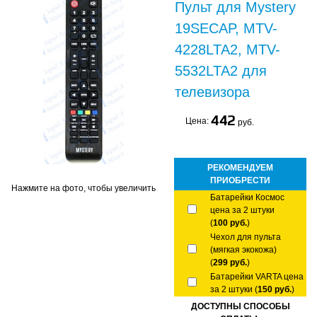
Пульт для Mystery
19SECAP, MTV-
4228LTA2, MTV-
5532LTA2 для
телевизора
442
Цена:
руб.
РЕКОМЕНДУЕМ
ПРИОБРЕСТИ
Нажмите на фото, чтобы увеличить
Батарейки Космос
цена за 2 штуки
(
100 руб.
)
Чехол для пульта
(мягкая экокожа)
(
299 руб.
)
Батарейки VARTA цена
за 2 штуки (
150 руб.
)
ДОСТУПНЫ СПОСОБЫ