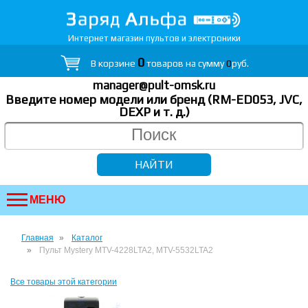
Интернет магазин пультов и электроники
0
В корзине
товаров на сумму
0
руб.
manager@pult-omsk.ru
Введите номер модели или бренд (RM-ED053, JVC,
DEXP
и т. д.
)
МЕНЮ
Главная
Каталог
Пульт Mystery MTV-4228LTA2, MTV-5532LTA2
Все товары этой категории