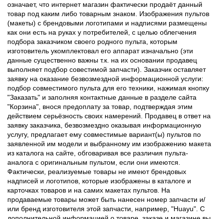
означает, что интернет магазин фактически продаёт данный
товар под каким либо товарным знаком. Изображения пультов
(макеты) с брендовыми логотипами и надписями размещены
как они есть на руках у потребителей, с целью облегчения
подбора заказчиком своего родного пульта, которым
изготовитель укомплектовал его аппарат изначально (эти
данные существенно важны т.к. на их основании продавец
выполняет подбор совестимой запчасти). Заказчик оставляет
заявку на оказание безвозмездной информационной услуги:
подбор совместимого пульта для его техники, нажимая кнопку
"Заказать" и заполняя контактные данные в разделе сайта
"Корзина", внося предоплату за товар, подтверждая этим
действием серьёзность своих намерений. Продавец в ответ на
заявку заказчика, безвозмездно оказывая информационную
услугу, предлагает ему совместимые вариант(ы) пультов по
заявленной им модели и выбранному им изображению макета
из каталога на сайте, обговаривая все различия пульта-
аналога с оригинальным пультом, если они имеются.
Фактически, реализуемые товары не имеют брендовых
надписей и логотипов, которые изображены в каталоге и
карточках товаров и на самих макетах пультов. На
продаваемые товары может быть нанесен номер запчасти и/
или бренд изготовителя этой запчасти, например, "Huayu". С
дополнительной информацией о товаре, заказе и магазине вы