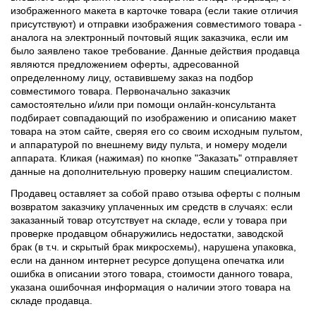
изображенного макета в карточке товара (если такие отличия
присутствуют) и отправки изображения совместимого товара -
аналога на электронный почтовый ящик заказчика, если им
было заявлено такое требование. Данные действия продавца
являются предложением оферты, адресованной
определенному лицу, оставившему заказ на подбор
совместимого товара. Первоначально заказчик
самостоятельно и/или при помощи онлайн-консультанта
подбирает совпадающий по изображению и описанию макет
товара на этом сайте, сверяя его со своим исходным пультом,
и аппаратурой по внешнему виду пульта, и номеру модели
аппарата. Кликая (нажимая) по кнопке "Заказать" отправляет
данные на дополнительную проверку нашим специалистом.
Продавец оставляет за собой право отзыва оферты с полным
возвратом заказчику уплаченных им средств в случаях: если
заказанный товар отсутствует на складе, если у товара при
проверке продавцом обнаружились недостатки, заводской
брак (в т.ч. и скрытый брак микросхемы), нарушена упаковка,
если на данном интернет ресурсе допущена опечатка или
ошибка в описании этого товара, стоимости данного товара,
указана ошибочная информация о наличии этого товара на
складе продавца.