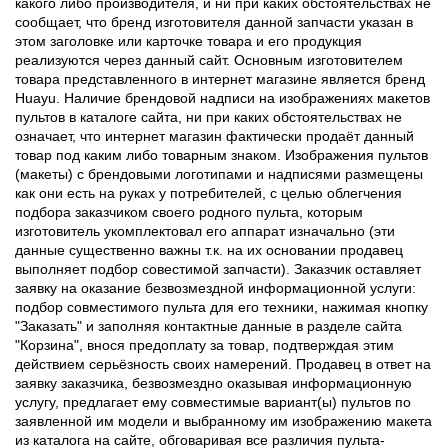
какого либо производителя, и ни при каких обстоятельствах не
сообщает, что бренд изготовителя данной запчасти указан в
этом заголовке или карточке товара и его продукция
реализуются через данный сайт. Основным изготовителем
товара представленного в интернет магазине является бренд
Huayu. Наличие брендовой надписи на изображениях макетов
пультов в каталоге сайта, ни при каких обстоятельствах не
означает, что интернет магазин фактически продаёт данный
товар под каким либо товарным знаком. Изображения пультов
(макеты) с брендовыми логотипами и надписями размещены
как они есть на руках у потребителей, с целью облегчения
подбора заказчиком своего родного пульта, которым
изготовитель укомплектовал его аппарат изначально (эти
данные существенно важны т.к. на их основании продавец
выполняет подбор совестимой запчасти). Заказчик оставляет
заявку на оказание безвозмездной информационной услуги:
подбор совместимого пульта для его техники, нажимая кнопку
"Заказать" и заполняя контактные данные в разделе сайта
"Корзина", внося предоплату за товар, подтверждая этим
действием серьёзность своих намерений. Продавец в ответ на
заявку заказчика, безвозмездно оказывая информационную
услугу, предлагает ему совместимые вариант(ы) пультов по
заявленной им модели и выбранному им изображению макета
из каталога на сайте, обговаривая все различия пульта-