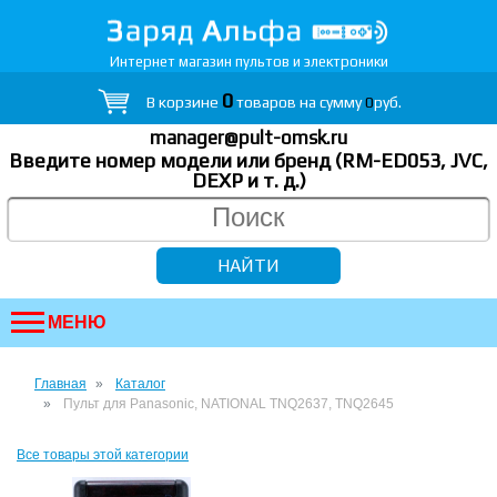
Интернет магазин пультов и электроники
0
В корзине
товаров на сумму
0
руб.
manager@pult-omsk.ru
Введите номер модели или бренд (RM-ED053, JVC,
DEXP
и т. д.
)
МЕНЮ
Главная
Каталог
Пульт для Panasonic, NATIONAL TNQ2637, TNQ2645
Все товары этой категории