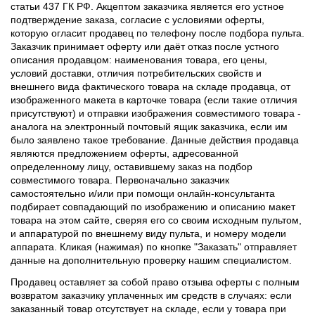
статьи 437 ГК РФ. Акцептом заказчика является его устное
подтверждение заказа, согласие с условиями оферты,
которую огласит продавец по телефону после подбора пульта.
Заказчик принимает оферту или даёт отказ после устного
описания продавцом: наименования товара, его цены,
условий доставки, отличия потребительских свойств и
внешнего вида фактического товара на складе продавца, от
изображенного макета в карточке товара (если такие отличия
присутствуют) и отправки изображения совместимого товара -
аналога на электронный почтовый ящик заказчика, если им
было заявлено такое требование. Данные действия продавца
являются предложением оферты, адресованной
определенному лицу, оставившему заказ на подбор
совместимого товара. Первоначально заказчик
самостоятельно и/или при помощи онлайн-консультанта
подбирает совпадающий по изображению и описанию макет
товара на этом сайте, сверяя его со своим исходным пультом,
и аппаратурой по внешнему виду пульта, и номеру модели
аппарата. Кликая (нажимая) по кнопке "Заказать" отправляет
данные на дополнительную проверку нашим специалистом.
Продавец оставляет за собой право отзыва оферты с полным
возвратом заказчику уплаченных им средств в случаях: если
заказанный товар отсутствует на складе, если у товара при