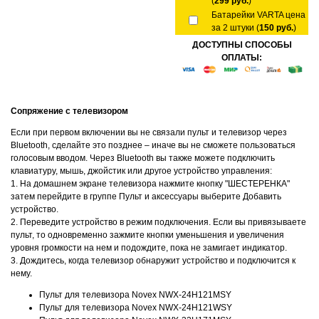
(
299 руб.
)
Батарейки VARTA цена
за 2 штуки (
150 руб.
)
ДОСТУПНЫ СПОСОБЫ
ОПЛАТЫ:
Сопряжение с телевизором
Если при первом включении вы не связали пульт и телевизор через
Bluetooth, сделайте это позднее – иначе вы не сможете пользоваться
голосовым вводом. Через Bluetooth вы также можете подключить
клавиатуру, мышь, джойстик или другое устройство управления:
1. На домашнем экране телевизора нажмите кнопку "ШЕСТЕРЕНКА"
затем перейдите в группе Пульт и аксессуары выберите Добавить
устройство.
2. Переведите устройство в режим подключения. Если вы привязываете
пульт, то одновременно зажмите кнопки уменьшения и увеличения
уровня громкости на нем и подождите, пока не замигает индикатор.
3. Дождитесь, когда телевизор обнаружит устройство и подключится к
нему.
Пульт для телевизора Novex NWX-24H121MSY
Пульт для телевизора Novex NWX-24H121WSY