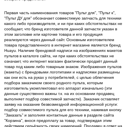
Первая часть наименования товаров "Пульт для", "Пульт к",
"Пульт ДУ для" обозначает совместимую запчасть для техники
какого либо производителя, и ни при каких обстоятельствах не
сообщает, что бренд изготовителя данной запчасти указан в
этом заголовке или карточке товара и его продукция
реализуются через данный сайт. Основным изготовителем
товара представленного в интернет магазине является бренд
Huayu. Наличие брендовой надписи на изображениях макетов
пультов в каталоге сайта, ни при каких обстоятельствах не
означает, что интернет магазин фактически продаёт данный
товар под каким либо товарным знаком. Изображения пультов
(макеты) с брендовыми логотипами и надписями размещены
как они есть на руках у потребителей, с целью облегчения
подбора заказчиком своего родного пульта, которым
изготовитель укомплектовал его аппарат изначально (эти
данные существенно важны т.к. на их основании продавец
выполняет подбор совестимой запчасти). Заказчик оставляет
заявку на оказание безвозмездной информационной услуги:
подбор совместимого пульта для его техники, нажимая кнопку
"Заказать" и заполняя контактные данные в разделе сайта
"Корзина", внося предоплату за товар, подтверждая этим
действием серьёзность своих намерений. Продавец в ответ на