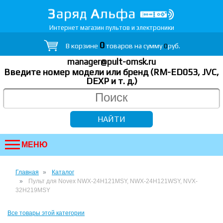
Интернет магазин пультов и электроники
0
В корзине
товаров на сумму
0
руб.
manager@pult-omsk.ru
Введите номер модели или бренд (RM-ED053, JVC,
DEXP
и т. д.
)
МЕНЮ
Главная
Каталог
Пульт для Novex NWX-24H121MSY, NWX-24H121WSY, NVX-
32H219MSY
Все товары этой категории