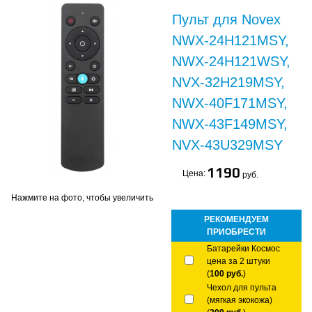
Пульт для Novex
NWX-24H121MSY,
NWX-24H121WSY,
NVX-32H219MSY,
NWX-40F171MSY,
NWX-43F149MSY,
NVX-43U329MSY
1190
Цена:
руб.
Нажмите на фото, чтобы увеличить
РЕКОМЕНДУЕМ
ПРИОБРЕСТИ
Батарейки Космос
цена за 2 штуки
(
100 руб.
)
Чехол для пульта
(мягкая экокожа)