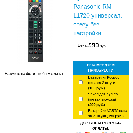
Panasonic RM-
L1720 универсал,
сразу без
настройки
590
Цена:
руб.
РЕКОМЕНДУЕМ
ПРИОБРЕСТИ
Нажмите на фото, чтобы увеличить
Батарейки Космос
цена за 2 штуки
(
100 руб.
)
Чехол для пульта
(мягкая экокожа)
(
299 руб.
)
Батарейки VARTA цена
за 2 штуки (
150 руб.
)
ДОСТУПНЫ СПОСОБЫ
ОПЛАТЫ: