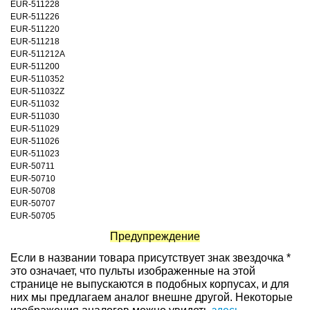
EUR-511228
EUR-511226
EUR-511220
EUR-511218
EUR-511212A
EUR-511200
EUR-5110352
EUR-511032Z
EUR-511032
EUR-511030
EUR-511029
EUR-511026
EUR-511023
EUR-50711
EUR-50710
EUR-50708
EUR-50707
EUR-50705
Предупреждение
Если в названии товара присутствует знак звездочка *
это означает, что пульты изображенные на этой
странице не выпускаются в подобных корпусах, и для
них мы предлагаем аналог внешне другой. Некоторые