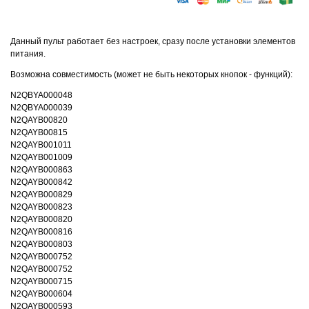
Данный пульт работает без настроек, сразу после установки элементов
питания.
Возможна совместимость (может не быть некоторых кнопок - функций):
N2QBYA000048
N2QBYA000039
N2QAYB00820
N2QAYB00815
N2QAYB001011
N2QAYB001009
N2QAYB000863
N2QAYB000842
N2QAYB000829
N2QAYB000823
N2QAYB000820
N2QAYB000816
N2QAYB000803
N2QAYB000752
N2QAYB000752
N2QAYB000715
N2QAYB000604
N2QAYB000593