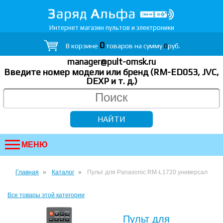
Интернет магазин пультов и электроники
0
В корзине
товаров на сумму
0
руб.
manager@pult-omsk.ru
Введите номер модели или бренд (RM-ED053, JVC,
DEXP
и т. д.
)
МЕНЮ
Главная
Каталог
Пульт для Panasonic RM-L1720 универсал
Все товары этой категории
Пульт для