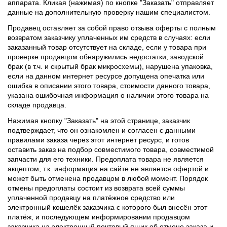
аппарата. Кликая (нажимая) по кнопке "Заказать" отправляет
данные на дополнительную проверку нашим специалистом.
Продавец оставляет за собой право отзыва оферты с полным
возвратом заказчику уплаченных им средств в случаях: если
заказанный товар отсутствует на складе, если у товара при
проверке продавцом обнаружились недостатки, заводской
брак (в т.ч. и скрытый брак микросхемы), нарушена упаковка,
если на данном интернет ресурсе допущена опечатка или
ошибка в описании этого товара, стоимости данного товара,
указана ошибочная информация о наличии этого товара на
складе продавца.
Нажимая кнопку "Заказать" на этой странице, заказчик
подтверждает, что он ознакомлен и согласен с данными
правилами заказа через этот интернет ресурс, и готов
оставить заказ на подбор совместимого товара, совместимой
запчасти для его техники. Предоплата товара не является
акцептом, т.к. информация на сайте не является офертой и
может быть отменена продавцом в любой момент. Порядок
отмены предоплаты состоит из возврата всей суммы
уплаченной продавцу на платёжное средство или
электронный кошелёк заказчика с которого был внесён этот
платёж, и последующем информировании продавцом
заказчика на электронный почтовый ящик об отмене заказа и