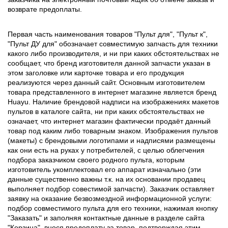
возврате предоплаты.
Первая часть наименования товаров "Пульт для", "Пульт к",
"Пульт ДУ для" обозначает совместимую запчасть для техники
какого либо производителя, и ни при каких обстоятельствах не
сообщает, что бренд изготовителя данной запчасти указан в
этом заголовке или карточке товара и его продукция
реализуются через данный сайт. Основным изготовителем
товара представленного в интернет магазине является бренд
Huayu. Наличие брендовой надписи на изображениях макетов
пультов в каталоге сайта, ни при каких обстоятельствах не
означает, что интернет магазин фактически продаёт данный
товар под каким либо товарным знаком. Изображения пультов
(макеты) с брендовыми логотипами и надписями размещены
как они есть на руках у потребителей, с целью облегчения
подбора заказчиком своего родного пульта, которым
изготовитель укомплектовал его аппарат изначально (эти
данные существенно важны т.к. на их основании продавец
выполняет подбор совестимой запчасти). Заказчик оставляет
заявку на оказание безвозмездной информационной услуги:
подбор совместимого пульта для его техники, нажимая кнопку
"Заказать" и заполняя контактные данные в разделе сайта
"Корзина", внося предоплату за товар, подтверждая этим