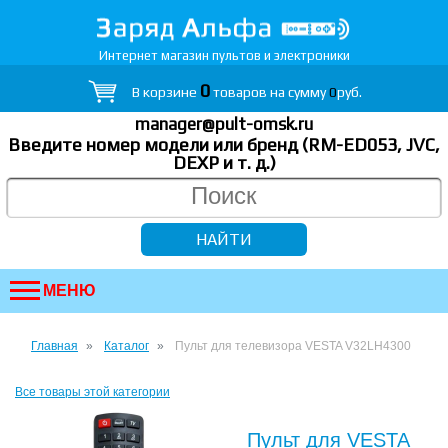
Интернет магазин пультов и электроники
0
В корзине
товаров на сумму
0
руб.
manager@pult-omsk.ru
Введите номер модели или бренд (RM-ED053, JVC,
DEXP
и т. д.
)
МЕНЮ
Главная
Каталог
Пульт для телевизора VESTA V32LH4300
Все товары этой категории
Пульт для VESTA