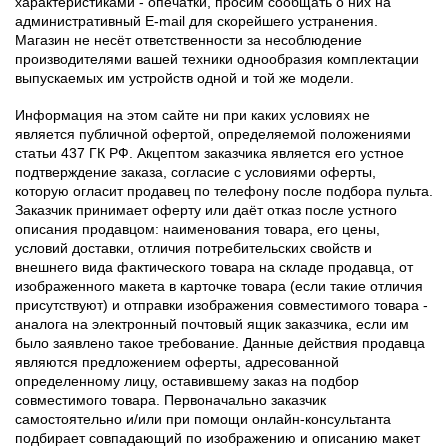
характеристиками - опечатки, просим сообщать о них на
административный E-mail для скорейшего устранения.
Магазин не несёт ответственности за несоблюдение
производителями вашей техники однообразия комплектации
выпускаемых им устройств одной и той же модели.
Информация на этом сайте ни при каких условиях не
является публичной офертой, определяемой положениями
статьи 437 ГК РФ. Акцептом заказчика является его устное
подтверждение заказа, согласие с условиями оферты,
которую огласит продавец по телефону после подбора пульта.
Заказчик принимает оферту или даёт отказ после устного
описания продавцом: наименования товара, его цены,
условий доставки, отличия потребительских свойств и
внешнего вида фактического товара на складе продавца, от
изображенного макета в карточке товара (если такие отличия
присутствуют) и отправки изображения совместимого товара -
аналога на электронный почтовый ящик заказчика, если им
было заявлено такое требование. Данные действия продавца
являются предложением оферты, адресованной
определенному лицу, оставившему заказ на подбор
совместимого товара. Первоначально заказчик
самостоятельно и/или при помощи онлайн-консультанта
подбирает совпадающий по изображению и описанию макет