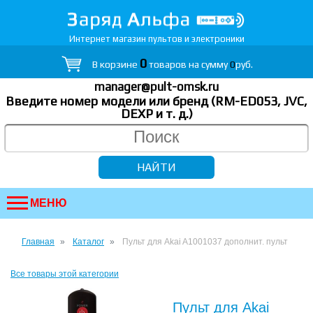
Интернет магазин пультов и электроники
0
В корзине
товаров на сумму
0
руб.
manager@pult-omsk.ru
Введите номер модели или бренд (RM-ED053, JVC,
DEXP
и т. д.
)
МЕНЮ
Главная
Каталог
Пульт для Akai A1001037 дополнит. пульт
Все товары этой категории
Пульт для Akai