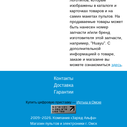
изображены в каталоге и
карточках товаров и на
самих макетах пультов. На
продаваемые товары может
быть нанесен номер
запчасти и/или бренд
изготовителя этой запчасти,
например, "Huayu". С
дополнительной
информацией о товаре,
заказе и магазине вы
можете ознакомиться
здесь
.
Контакты
Доставка
Гарантии
Купить цифровую приставку —
Иртыш в Омске
2009–2026. Компания «Заряд Альфа»
Магазин пультов и электроники г. Омск