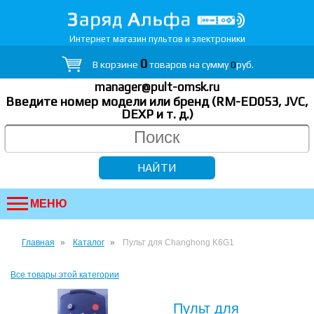
Интернет магазин пультов и электроники
0
В корзине
товаров на сумму
0
руб.
manager@pult-omsk.ru
Введите номер модели или бренд (RM-ED053, JVC,
DEXP
и т. д.
)
МЕНЮ
Главная
Каталог
Пульт для Changhong K6G1
Все товары этой категории
Пульт для