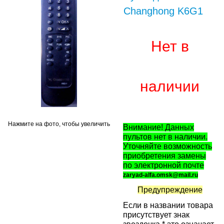
Changhong K6G1
Нет в
наличии
Нажмите на фото, чтобы увеличить
Внимание! Данных
пультов нет в наличии.
Уточняйте возможность
приобретения замены
по электронной почте
zaryad-alfa.omsk@mail.ru
Предупреждение
Если в названии товара
присутствует знак