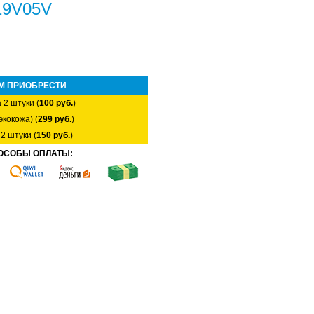
19V05V
М ПРИОБРЕСТИ
 2 штуки (
100 руб.
)
экокожа) (
299 руб.
)
2 штуки (
150 руб.
)
ОСОБЫ ОПЛАТЫ: