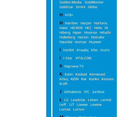
Golden Media
GoldMaster
Goldstar
Gmini
Globo
Н
НТВ+
H
Hamber
Harper
Hartens
Haier
HD BOX
HEC
Helix
Hi
Hiberg
Hiper
Hisense
Hitachi
Holleberg
Horion
Hotcake
Hyundai
Humax
Huawei
I
Iconbit
Imaqliq
Irbis
Izumi
i
i-Star
iFFALСON
К
Картина TV
K
Kaon
Kaskad
Kenwood
Kiteq
KION
Kivi
Konka
Konoos
Kraft
J
Jetbalance
JVC
Junibox
L
LG
Leadstar
Leben
Lentel
Leff
LIT
Loewe
Loview
Lumax
Lumus