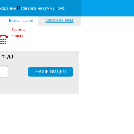
0
 корзине
товаров на сумму
0
руб.
Оформить заказ
Безнал. расчёт
Звоните,
пишите
 т. д.
)
НАШЕ ВИДЕО