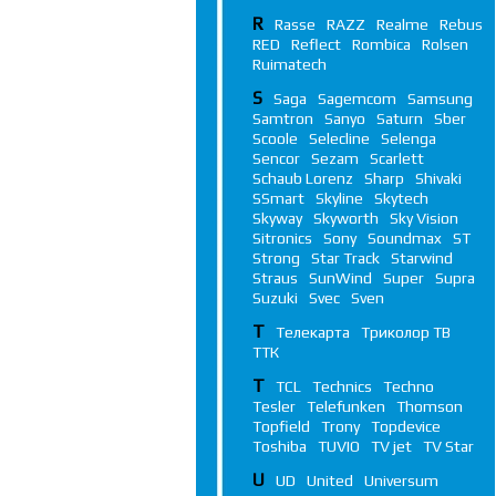
R
Rasse
RAZZ
Realme
Rebus
RED
Reflect
Rombica
Rolsen
Ruimatech
S
Saga
Sagemcom
Samsung
Samtron
Sanyo
Saturn
Sber
Scoole
Selecline
Selenga
Sencor
Sezam
Scarlett
Schaub Lorenz
Sharp
Shivaki
SSmart
Skyline
Skytech
Skyway
Skyworth
Sky Vision
Sitronics
Sony
Soundmax
ST
Strong
Star Track
Starwind
Straus
SunWind
Super
Supra
Suzuki
Svec
Sven
Т
Телекарта
Триколор ТВ
ТТК
T
TCL
Technics
Techno
Tesler
Telefunken
Thomson
Topfield
Trony
Topdevice
Toshiba
TUVIO
TV jet
TV Star
U
UD
United
Universum