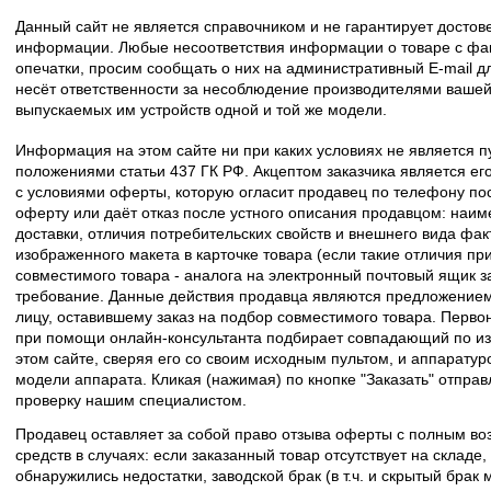
Данный сайт не является справочником и не гарантирует досто
информации. Любые несоответствия информации о товаре с фак
опечатки, просим сообщать о них на административный E-mail д
несёт ответственности за несоблюдение производителями вашей
выпускаемых им устройств одной и той же модели.
Информация на этом сайте ни при каких условиях не является 
положениями статьи 437 ГК РФ. Акцептом заказчика является его
с условиями оферты, которую огласит продавец по телефону пос
оферту или даёт отказ после устного описания продавцом: наим
доставки, отличия потребительских свойств и внешнего вида фак
изображенного макета в карточке товара (если такие отличия пр
совместимого товара - аналога на электронный почтовый ящик з
требование. Данные действия продавца являются предложение
лицу, оставившему заказ на подбор совместимого товара. Перво
при помощи онлайн-консультанта подбирает совпадающий по из
этом сайте, сверяя его со своим исходным пультом, и аппаратур
модели аппарата. Кликая (нажимая) по кнопке "Заказать" отпра
проверку нашим специалистом.
Продавец оставляет за собой право отзыва оферты с полным во
средств в случаях: если заказанный товар отсутствует на складе
обнаружились недостатки, заводской брак (в т.ч. и скрытый брак