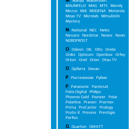
M
Manya
Maibenben
MAUNFELD
MAG
MTS
Merely
Mezzo
Mdi
MODENA
Motorola
Moyo TV
Microlab
Mitsubishi
Mystery
N
National
NEC
Neko
Nesons
Nordstar
Novex
Novis
NORDFROST
O
Odeon
OK.
Olto
Onida
Oniks
Opticum
Openbox
Orfey
Orton
Oriel
Orion
Otau TV
О
Орбита
Океан
Р
Ростелеком
Рубин
P
Panasonic
Pantesat
Patix Digital
Philips
Phoenix Gold
Pioneer
Polar
Polarline
Pranen
Premier
Prima
ProCaster
Prology
Proto-X
Presino
Prestigio
Perfeo
Q
Quarton
QWATT