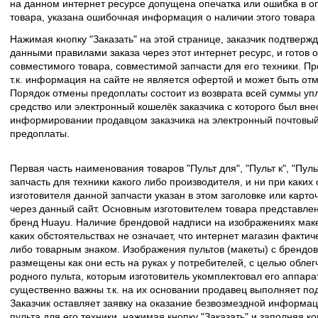
на данном интернет ресурсе допущена опечатка или ошибка в оп
товара, указана ошибочная информация о наличии этого товара
Нажимая кнопку "Заказать" на этой странице, заказчик подтвержд
данными правилами заказа через этот интернет ресурс, и готов о
совместимого товара, совместимой запчасти для его техники. Пр
т.к. информация на сайте не является офертой и может быть о
Порядок отмены предоплаты состоит из возврата всей суммы уп
средство или электронный кошелёк заказчика с которого был вн
информировании продавцом заказчика на электронный почтовый 
предоплаты.
Первая часть наименования товаров "Пульт для", "Пульт к", "Пу
запчасть для техники какого либо производителя, и ни при каких
изготовителя данной запчасти указан в этом заголовке или карто
через данный сайт. Основным изготовителем товара представлен
бренд Huayu. Наличие брендовой надписи на изображениях макет
каких обстоятельствах не означает, что интернет магазин факти
либо товарным знаком. Изображения пультов (макеты) с брендо
размещены как они есть на руках у потребителей, с целью облег
родного пульта, которым изготовитель укомплектовал его аппара
существенно важны т.к. на их основании продавец выполняет по
Заказчик оставляет заявку на оказание безвозмездной информа
пульта для его техники, нажимая кнопку "Заказать" и заполняя к