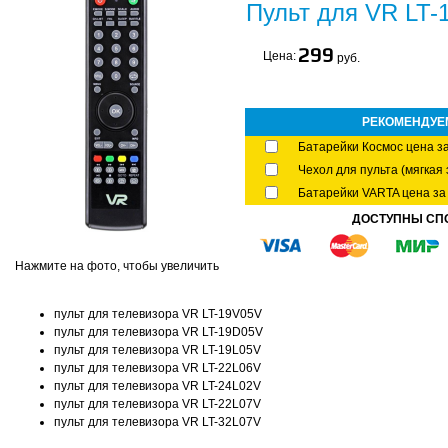
Пульт для VR LT-
299
Цена:
руб.
РЕКОМЕНДУЕ
Батарейки Космос цена за
Чехол для пульта (мягкая 
Батарейки VARTA цена за 
ДОСТУПНЫ СП
Нажмите на фото, чтобы увеличить
пульт для телевизора VR LT-19V05V
пульт для телевизора VR LT-19D05V
пульт для телевизора VR LT-19L05V
пульт для телевизора VR LT-22L06V
пульт для телевизора VR LT-24L02V
пульт для телевизора VR LT-22L07V
пульт для телевизора VR LT-32L07V