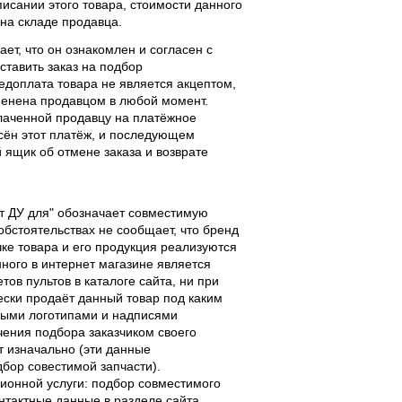
исании этого товара, стоимости данного
 на складе продавца.
ает, что он ознакомлен и согласен с
ставить заказ на подбор
едоплата товара не является акцептом,
тменена продавцом в любой момент.
лаченной продавцу на платёжное
есён этот платёж, и последующем
ящик об отмене заказа и возврате
льт ДУ для" обозначает совместимую
 обстоятельствах не сообщает, что бренд
чке товара и его продукция реализуются
ного в интернет магазине является
ов пультов в каталоге сайта, ни при
чески продаёт данный товар под каким
выми логотипами и надписями
чения подбора заказчиком своего
т изначально (эти данные
дбор совестимой запчасти).
ционной услуги: подбор совместимого
онтактные данные в разделе сайта