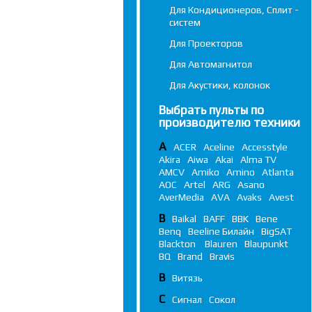
Для Кондиционеров, Сплит -
систем
Для Проекторов
Для Автомагнитол
Для Акустики, колонок
Выбрать пульты по
производителю техники
A
ACER
Aceline
Accesstyle
Akira
Aiwa
Akai
Alma TV
AMCV
Amiko
Amino
Atlanta
AOC
Artel
ARG
Asano
AverMedia
AVA
Avaks
Avest
B
Baikal
BAFF
BBK
Bene
Benq
Beeline Билайн
BigSAT
Blackton
Blauren
Blaupunkt
BQ
Brand
Bravis
В
Витязь
С
Сигнал
Сокол