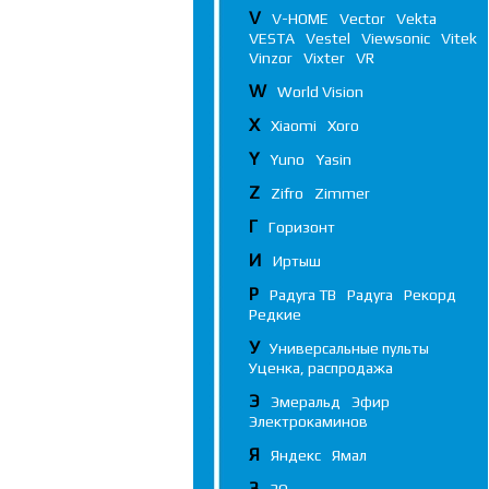
V
V-HOME
Vector
Vekta
VESTA
Vestel
Viewsonic
Vitek
Vinzor
Vixter
VR
W
World Vision
X
Xiaomi
Xoro
Y
Yuno
Yasin
Z
Zifro
Zimmer
Г
Горизонт
И
Иртыш
Р
Радуга ТВ
Радуга
Рекорд
Редкие
У
Универсальные пульты
Уценка, распродажа
Э
Эмеральд
Эфир
Электрокаминов
Я
Яндекс
Ямал
3