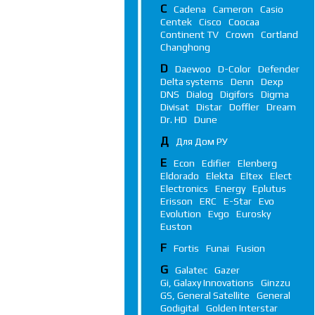
C
Cadena
Cameron
Casio
Centek
Cisco
Coocaa
Continent TV
Crown
Cortland
Changhong
D
Daewoo
D-Color
Defender
Delta systems
Denn
Dexp
DNS
Dialog
Digifors
Digma
Divisat
Distar
Doffler
Dream
Dr. HD
Dune
Д
Для Дом РУ
E
Econ
Edifier
Elenberg
Eldorado
Elekta
Eltex
Elect
Electronics
Energy
Eplutus
Erisson
ERC
E-Star
Evo
Evolution
Evgo
Eurosky
Euston
F
Fortis
Funai
Fusion
G
Galatec
Gazer
Gi, Galaxy Innovations
Ginzzu
GS, General Satellite
General
Godigital
Golden Interstar