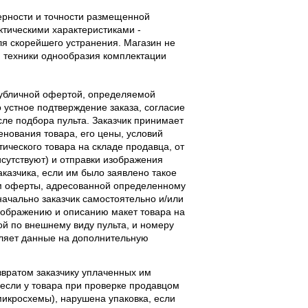
верности и точности размещенной
тическими характеристиками -
ля скорейшего устранения. Магазин не
 техники однообразия комплектации
публичной офертой, определяемой
 устное подтверждение заказа, согласие
ле подбора пульта. Заказчик принимает
енования товара, его цены, условий
тического товара на складе продавца, от
исутствуют) и отправки изображения
аказчика, если им было заявлено такое
м оферты, адресованной определенному
начально заказчик самостоятельно и/или
ображению и описанию макет товара на
ой по внешнему виду пульта, и номеру
вляет данные на дополнительную
звратом заказчику уплаченных им
, если у товара при проверке продавцом
 микросхемы), нарушена упаковка, если