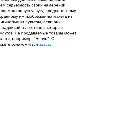
ием серьёзность своих намерений.
информационную услугу, предлагает ему
ыбранному им изображению макета из
оригинальным пультом, если они
надписей и логотипов, которые
 пультов. На продаваемые товары может
части, например, "Huayu". С
можете ознакомиться
здесь
.