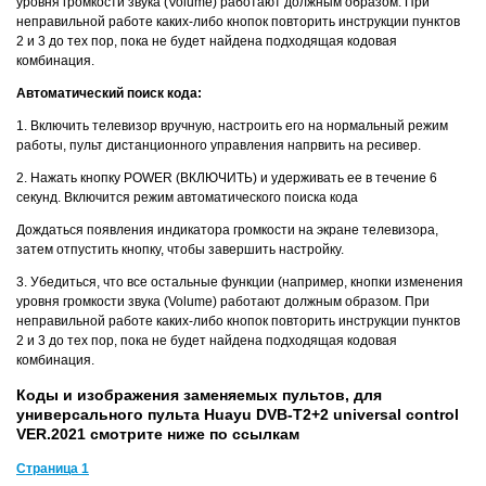
уровня громкости звука (Volume) работают должным образом. При
неправильной работе каких-либо кнопок повторить инструкции пунктов
2 и 3 до тех пор, пока не будет найдена подходящая кодовая
комбинация.
Автоматический поиск кода:
1. Включить телевизор вручную, настроить его на нормальный режим
работы, пульт дистанционного управления напрвить на ресивер.
2. Нажать кнопку POWER (ВКЛЮЧИТЬ) и удерживать ее в течение 6
секунд. Включится режим автоматического поиска кода
Дождаться появления индикатора громкости на экране телевизора,
затем отпустить кнопку, чтобы завершить настройку.
3. Убедиться, что все остальные функции (например, кнопки изменения
уровня громкости звука (Volume) работают должным образом. При
неправильной работе каких-либо кнопок повторить инструкции пунктов
2 и 3 до тех пор, пока не будет найдена подходящая кодовая
комбинация.
Коды и изображения заменяемых пультов, для
универсального пульта Huayu DVB-T2+2 universal control
VER.2021 смотрите ниже по ссылкам
Страница 1