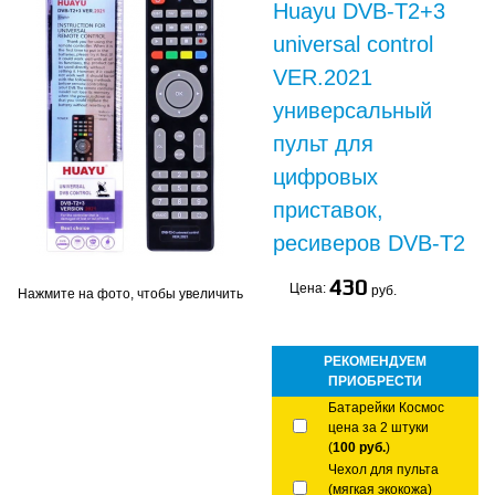
Huayu DVB-T2+3
universal control
VER.2021
универсальный
пульт для
цифровых
приставок,
ресиверов DVB-T2
430
Цена:
руб.
Нажмите на фото, чтобы увеличить
РЕКОМЕНДУЕМ
ПРИОБРЕСТИ
Батарейки Космос
цена за 2 штуки
(
100 руб.
)
Чехол для пульта
(мягкая экокожа)