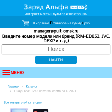
Интернет магазин пультов и электроники
0
В корзине
товаров на сумму
0
руб.
manager@pult-omsk.ru
Введите номер модели или бренд (RM-ED053, JVC,
DEXP
и т. д.
)
МЕНЮ
Главная
Каталог
Huayu DVB-T2+3 universal control VER.2021
Все товары этой категории