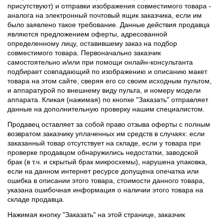
присутствуют) и отправки изображения совместимого товара -
аналога на электронный почтовый ящик заказчика, если им
было заявлено такое требование. Данные действия продавца
являются предложением оферты, адресованной
определенному лицу, оставившему заказ на подбор
совместимого товара. Первоначально заказчик
самостоятельно и/или при помощи онлайн-консультанта
подбирает совпадающий по изображению и описанию макет
товара на этом сайте, сверяя его со своим исходным пультом,
и аппаратурой по внешнему виду пульта, и номеру модели
аппарата. Кликая (нажимая) по кнопке "Заказать" отправляет
данные на дополнительную проверку нашим специалистом.
Продавец оставляет за собой право отзыва оферты с полным
возвратом заказчику уплаченных им средств в случаях: если
заказанный товар отсутствует на складе, если у товара при
проверке продавцом обнаружились недостатки, заводской
брак (в т.ч. и скрытый брак микросхемы), нарушена упаковка,
если на данном интернет ресурсе допущена опечатка или
ошибка в описании этого товара, стоимости данного товара,
указана ошибочная информация о наличии этого товара на
складе продавца.
Нажимая кнопку "Заказать" на этой странице, заказчик