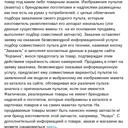
товар под каким либо товарным знаком. Изображения пультов
(макеты) с брендовыми логотипами и надписями размещены
как они есть на руках у потребителей, с целью облегчения
подбора заказчиком своего родного пульта, которым
изготовитель укомплектовал его аппарат изначально (эти
данные существенно важны т.к. на их основании продавец
выполняет подбор совестимой запчасти). Заказчик оставляет
заявку на оказание безвозмездной информационной услуги:
подбор совместимого пульта для его техники, нажимая кнопку
"Заказать" и заполняя контактные данные в разделе сайта
"Корзина", внося предоплату за товар, подтверждая этим
действием серьёзность своих намерений. Продавец в ответ на
заявку заказчика, безвозмездно оказывая информационную
услугу, предлагает ему совместимые вариант(ы) пультов по
заявленной им модели и выбранному им изображению макета
из каталога на сайте, обговаривая все различия пульта-
аналога с оригинальным пультом, если они имеются.
Фактически, реализуемые товары не имеют брендовых
надписей и логотипов, которые изображены в каталоге и
карточках товаров и на самих макетах пультов. На
продаваемые товары может быть нанесен номер запчасти и/
или бренд изготовителя этой запчасти, например, "Huayu". С
дополнительной информацией о товаре, заказе и магазине вы
можете ознакомиться
здесь
.