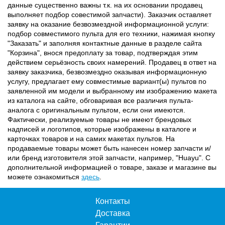
данные существенно важны т.к. на их основании продавец
выполняет подбор совестимой запчасти). Заказчик оставляет
заявку на оказание безвозмездной информационной услуги:
подбор совместимого пульта для его техники, нажимая кнопку
"Заказать" и заполняя контактные данные в разделе сайта
"Корзина", внося предоплату за товар, подтверждая этим
действием серьёзность своих намерений. Продавец в ответ на
заявку заказчика, безвозмездно оказывая информационную
услугу, предлагает ему совместимые вариант(ы) пультов по
заявленной им модели и выбранному им изображению макета
из каталога на сайте, обговаривая все различия пульта-
аналога с оригинальным пультом, если они имеются.
Фактически, реализуемые товары не имеют брендовых
надписей и логотипов, которые изображены в каталоге и
карточках товаров и на самих макетах пультов. На
продаваемые товары может быть нанесен номер запчасти и/
или бренд изготовителя этой запчасти, например, "Huayu". С
дополнительной информацией о товаре, заказе и магазине вы
можете ознакомиться
здесь
.
Контакты
Доставка