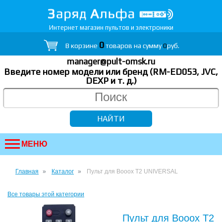
Интернет магазин пультов и электроники
0
В корзине
товаров на сумму
0
руб.
manager@pult-omsk.ru
Введите номер модели или бренд (RM-ED053, JVC,
DEXP
и т. д.
)
МЕНЮ
Главная
Каталог
Пульт для Booox T2 UNIVERSAL
Все товары этой категории
Пульт для Booox T2