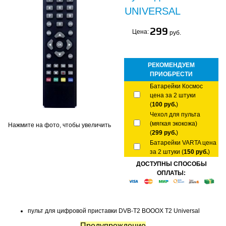
UNIVERSAL
299
Цена:
руб.
РЕКОМЕНДУЕМ
ПРИОБРЕСТИ
Батарейки Космос
цена за 2 штуки
(
100 руб.
)
Чехол для пульта
(мягкая экокожа)
Нажмите на фото, чтобы увеличить
(
299 руб.
)
Батарейки VARTA цена
за 2 штуки (
150 руб.
)
ДОСТУПНЫ СПОСОБЫ
ОПЛАТЫ:
пульт для цифровой приставки DVB-T2 BOOOX T2 Universal
Предупреждение