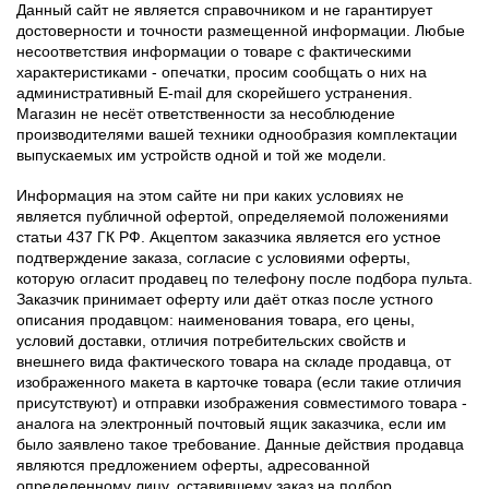
Данный сайт не является справочником и не гарантирует
достоверности и точности размещенной информации. Любые
несоответствия информации о товаре с фактическими
характеристиками - опечатки, просим сообщать о них на
административный E-mail для скорейшего устранения.
Магазин не несёт ответственности за несоблюдение
производителями вашей техники однообразия комплектации
выпускаемых им устройств одной и той же модели.
Информация на этом сайте ни при каких условиях не
является публичной офертой, определяемой положениями
статьи 437 ГК РФ. Акцептом заказчика является его устное
подтверждение заказа, согласие с условиями оферты,
которую огласит продавец по телефону после подбора пульта.
Заказчик принимает оферту или даёт отказ после устного
описания продавцом: наименования товара, его цены,
условий доставки, отличия потребительских свойств и
внешнего вида фактического товара на складе продавца, от
изображенного макета в карточке товара (если такие отличия
присутствуют) и отправки изображения совместимого товара -
аналога на электронный почтовый ящик заказчика, если им
было заявлено такое требование. Данные действия продавца
являются предложением оферты, адресованной
определенному лицу, оставившему заказ на подбор