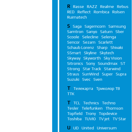
R
Rasse
RAZZ
Realme
Rebus
RED
Reflect
Rombica
Rolsen
Ruimatech
S
Saga
Sagemcom
Samsung
Samtron
Sanyo
Saturn
Sber
Scoole
Selecline
Selenga
Sencor
Sezam
Scarlett
Schaub Lorenz
Sharp
Shivaki
SSmart
Skyline
Skytech
Skyway
Skyworth
Sky Vision
Sitronics
Sony
Soundmax
ST
Strong
Star Track
Starwind
Straus
SunWind
Super
Supra
Suzuki
Svec
Sven
Т
Телекарта
Триколор ТВ
ТТК
T
TCL
Technics
Techno
Tesler
Telefunken
Thomson
Topfield
Trony
Topdevice
Toshiba
TUVIO
TV jet
TV Star
U
UD
United
Universum