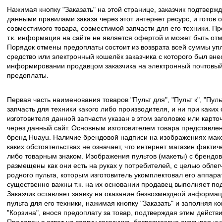
Нажимая кнопку "Заказать" на этой странице, заказчик подтвержд
данными правилами заказа через этот интернет ресурс, и готов о
совместимого товара, совместимой запчасти для его техники. Пр
т.к. информация на сайте не является офертой и может быть о
Порядок отмены предоплаты состоит из возврата всей суммы уп
средство или электронный кошелёк заказчика с которого был вн
информировании продавцом заказчика на электронный почтовый 
предоплаты.
Первая часть наименования товаров "Пульт для", "Пульт к", "Пу
запчасть для техники какого либо производителя, и ни при каких
изготовителя данной запчасти указан в этом заголовке или карто
через данный сайт. Основным изготовителем товара представлен
бренд Huayu. Наличие брендовой надписи на изображениях макет
каких обстоятельствах не означает, что интернет магазин факти
либо товарным знаком. Изображения пультов (макеты) с брендо
размещены как они есть на руках у потребителей, с целью облег
родного пульта, которым изготовитель укомплектовал его аппара
существенно важны т.к. на их основании продавец выполняет по
Заказчик оставляет заявку на оказание безвозмездной информа
пульта для его техники, нажимая кнопку "Заказать" и заполняя к
"Корзина", внося предоплату за товар, подтверждая этим действ
Продавец в ответ на заявку заказчика, безвозмездно оказывая 