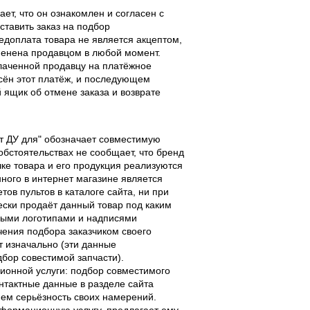
ает, что он ознакомлен и согласен с
ставить заказ на подбор
едоплата товара не является акцептом,
тменена продавцом в любой момент.
лаченной продавцу на платёжное
есён этот платёж, и последующем
ящик об отмене заказа и возврате
льт ДУ для" обозначает совместимую
 обстоятельствах не сообщает, что бренд
чке товара и его продукция реализуются
ного в интернет магазине является
ов пультов в каталоге сайта, ни при
чески продаёт данный товар под каким
выми логотипами и надписями
чения подбора заказчиком своего
т изначально (эти данные
дбор совестимой запчасти).
ционной услуги: подбор совместимого
онтактные данные в разделе сайта
ием серьёзность своих намерений.
информационную услугу, предлагает ему