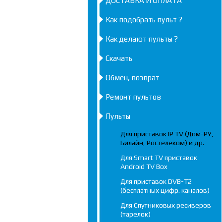
ДОСТАВКА И ОПЛАТА
Как подобрать пульт ?
Как делают пульты ?
Скачать
Обмен, возврат
Ремонт пультов
Пульты
Для приставок IP TV (Дом-РУ,
Билайн, Ростелеком) и др.
Для Smart TV приставок
Android TV Box
Для приставок DVB-T2
(бесплатных цифр. каналов)
Для Спутниковых ресиверов
(тарелок)