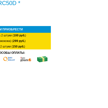
RC50D *
М ПРИОБРЕСТИ
 2 штуки (
100 руб.
)
экокожа) (
299 руб.
)
2 штуки (
150 руб.
)
ОСОБЫ ОПЛАТЫ: