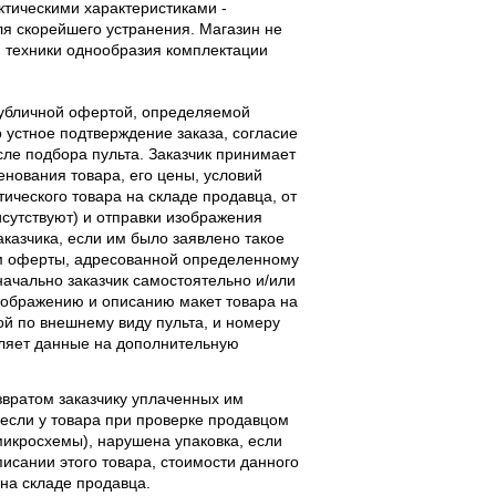
тическими характеристиками -
ля скорейшего устранения. Магазин не
 техники однообразия комплектации
публичной офертой, определяемой
 устное подтверждение заказа, согласие
ле подбора пульта. Заказчик принимает
енования товара, его цены, условий
тического товара на складе продавца, от
исутствуют) и отправки изображения
аказчика, если им было заявлено такое
м оферты, адресованной определенному
начально заказчик самостоятельно и/или
ображению и описанию макет товара на
ой по внешнему виду пульта, и номеру
вляет данные на дополнительную
звратом заказчику уплаченных им
, если у товара при проверке продавцом
 микросхемы), нарушена упаковка, если
исании этого товара, стоимости данного
 на складе продавца.