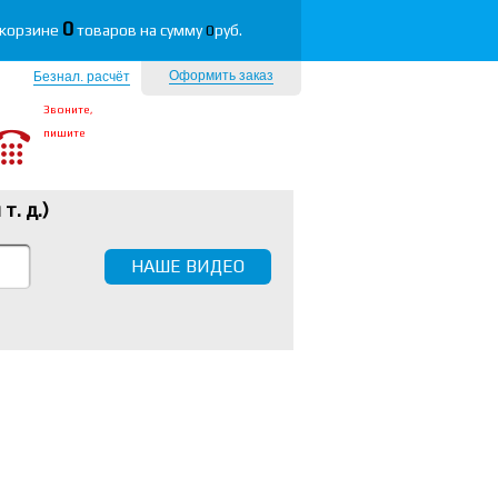
0
 корзине
товаров на сумму
0
руб.
Оформить заказ
Безнал. расчёт
Звоните,
пишите
 т. д.
)
НАШЕ ВИДЕО