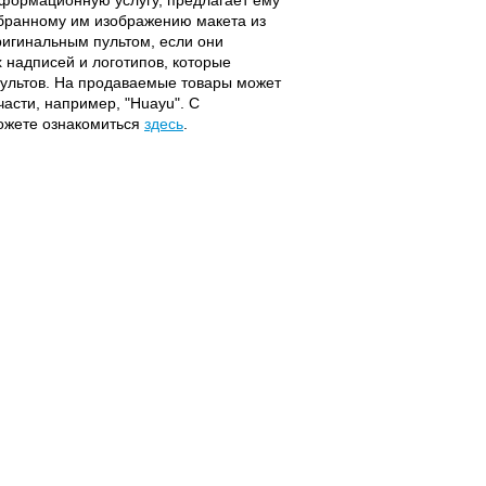
ыбранному им изображению макета из
оригинальным пультом, если они
надписей и логотипов, которые
 пультов. На продаваемые товары может
части, например, "Huayu". С
можете ознакомиться
здесь
.