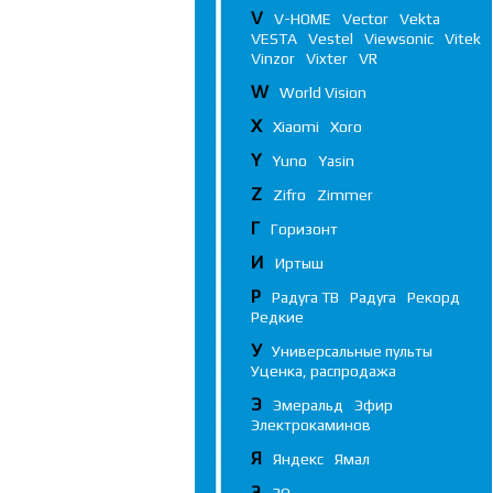
V
V-HOME
Vector
Vekta
VESTA
Vestel
Viewsonic
Vitek
Vinzor
Vixter
VR
W
World Vision
X
Xiaomi
Xoro
Y
Yuno
Yasin
Z
Zifro
Zimmer
Г
Горизонт
И
Иртыш
Р
Радуга ТВ
Радуга
Рекорд
Редкие
У
Универсальные пульты
Уценка, распродажа
Э
Эмеральд
Эфир
Электрокаминов
Я
Яндекс
Ямал
3