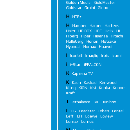
Golden Media
GoldMaster
Goldstar
Gmini
Globo
Н
НТВ+
H
Hamber
Harper
Hartens
Haier
HD BOX
HEC
Helix
Hi
Hiberg
Hiper
Hisense
Hitachi
Holleberg
Horion
Hotcake
Hyundai
Humax
Huawei
I
Iconbit
Imaqliq
Irbis
Izumi
i
i-Star
iFFALСON
К
Картина TV
K
Kaon
Kaskad
Kenwood
Kiteq
KION
Kivi
Konka
Konoos
Kraft
J
Jetbalance
JVC
Junibox
L
LG
Leadstar
Leben
Lentel
Leff
LIT
Loewe
Loview
Lumax
Lumus