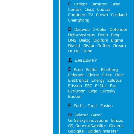
C
Cadena
Cameron
Casio
Centek
Cisco
Coocaa
Continent TV
Crown
Cortland
Changhong
D
Daewoo
D-Color
Defender
Delta systems
Denn
Dexp
DNS
Dialog
Digifors
Digma
Divisat
Distar
Doffler
Dream
Dr. HD
Dune
Д
Для Дом РУ
E
Econ
Edifier
Elenberg
Eldorado
Elekta
Eltex
Elect
Electronics
Energy
Eplutus
Erisson
ERC
E-Star
Evo
Evolution
Evgo
Eurosky
Euston
F
Fortis
Funai
Fusion
G
Galatec
Gazer
Gi, Galaxy Innovations
Ginzzu
GS, General Satellite
General
Godigital
Golden Interstar