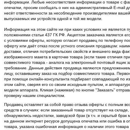
информации. Любые несоответствия информации о товаре с фак
опечатки, просим сообщать о них на административный E-mail д
несёт ответственности за несоблюдение производителями вашей
выпускаемых им устройств одной и той же модели.
Информация на этом сайте ни при каких условиях не является 
положениями статьи 437 ГК РФ. Акцептом заказчика является его
с условиями оферты, которую огласит продавец по телефону пос
оферту или даёт отказ после устного описания продавцом: наим
доставки, отличия потребительских свойств и внешнего вида фак
изображенного макета в карточке товара (если такие отличия пр
совместимого товара - аналога на электронный почтовый ящик з
требование. Данные действия продавца являются предложение
лицу, оставившему заказ на подбор совместимого товара. Перво
при помощи онлайн-консультанта подбирает совпадающий по из
этом сайте, сверяя его со своим исходным пультом, и аппаратур
модели аппарата. Кликая (нажимая) по кнопке "Заказать" отпра
проверку нашим специалистом.
Продавец оставляет за собой право отзыва оферты с полным во
средств в случаях: если заказанный товар отсутствует на складе
обнаружились недостатки, заводской брак (в т.ч. и скрытый брак
на данном интернет ресурсе допущена опечатка или ошибка в оп
товара, указана ошибочная информация о наличии этого товара