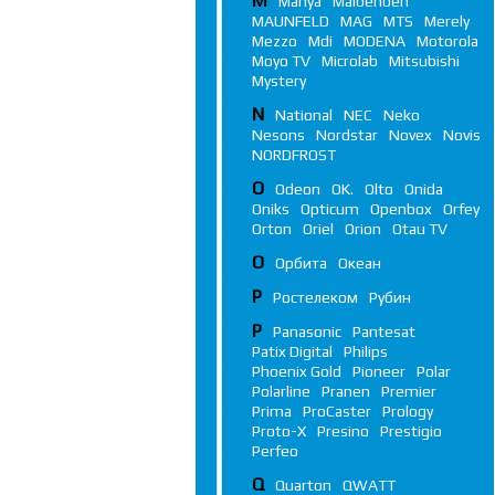
M
Manya
Maibenben
MAUNFELD
MAG
MTS
Merely
Mezzo
Mdi
MODENA
Motorola
Moyo TV
Microlab
Mitsubishi
Mystery
N
National
NEC
Neko
Nesons
Nordstar
Novex
Novis
NORDFROST
O
Odeon
OK.
Olto
Onida
Oniks
Opticum
Openbox
Orfey
Orton
Oriel
Orion
Otau TV
О
Орбита
Океан
Р
Ростелеком
Рубин
P
Panasonic
Pantesat
Patix Digital
Philips
Phoenix Gold
Pioneer
Polar
Polarline
Pranen
Premier
Prima
ProCaster
Prology
Proto-X
Presino
Prestigio
Perfeo
Q
Quarton
QWATT