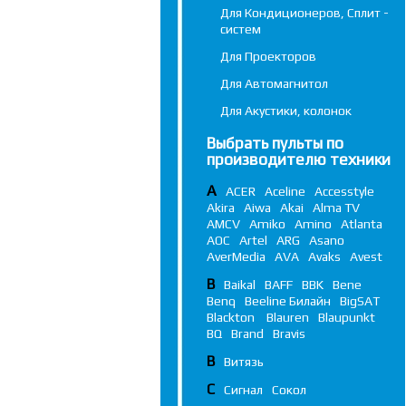
Для Кондиционеров, Сплит -
систем
Для Проекторов
Для Автомагнитол
Для Акустики, колонок
Выбрать пульты по
производителю техники
A
ACER
Aceline
Accesstyle
Akira
Aiwa
Akai
Alma TV
AMCV
Amiko
Amino
Atlanta
AOC
Artel
ARG
Asano
AverMedia
AVA
Avaks
Avest
B
Baikal
BAFF
BBK
Bene
Benq
Beeline Билайн
BigSAT
Blackton
Blauren
Blaupunkt
BQ
Brand
Bravis
В
Витязь
С
Сигнал
Сокол