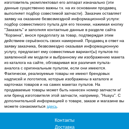
изготовитель укомплектовал его аппарат изначально (эти
данные существенно важны т.к. на их основании продавец
выполняет подбор совестимой запчасти). Заказчик оставляет
заявку на оказание безвозмездной информационной услуги:
подбор совместимого пульта для его техники, нажимая кнопку
"Заказать" и заполняя контактные данные в разделе сайта
"Корзина", внося предоплату за товар, подтверждая этим
действием серьёзность своих намерений. Продавец в ответ на
заявку заказчика, безвозмездно оказывая информационную
услугу, предлагает ему совместимые вариант(ы) пультов по
заявленной им модели и выбранному им изображению макета
из каталога на сайте, обговаривая все различия пульта-
аналога с оригинальным пультом, если они имеются.
Фактически, реализуемые товары не имеют брендовых
надписей и логотипов, которые изображены в каталоге и
карточках товаров и на самих макетах пультов. На
продаваемые товары может быть нанесен номер запчасти и/
или бренд изготовителя этой запчасти, например, "Huayu". С
дополнительной информацией о товаре, заказе и магазине вы
можете ознакомиться
здесь
.
Контакты
Доставка