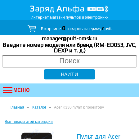
Интернет магазин пультов и электроники
0
В корзине
товаров на сумму
0
руб.
manager@pult-omsk.ru
Введите номер модели или бренд (RM-ED053, JVC,
DEXP
и т. д.
)
МЕНЮ
Главная
Каталог
Acer K330 пульт к проектору
Все товары этой категории
Пульт для Acer