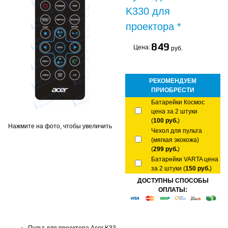
K330 для
проектора *
849
Цена:
руб.
РЕКОМЕНДУЕМ
ПРИОБРЕСТИ
Батарейки Космос
цена за 2 штуки
(
100 руб.
)
Нажмите на фото, чтобы увеличить
Чехол для пульта
(мягкая экокожа)
(
299 руб.
)
Батарейки VARTA цена
за 2 штуки (
150 руб.
)
ДОСТУПНЫ СПОСОБЫ
ОПЛАТЫ: