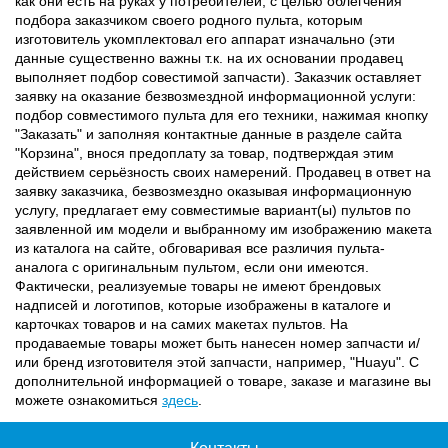
как они есть на руках у потребителей, с целью облегчения
подбора заказчиком своего родного пульта, которым
изготовитель укомплектовал его аппарат изначально (эти
данные существенно важны т.к. на их основании продавец
выполняет подбор совестимой запчасти). Заказчик оставляет
заявку на оказание безвозмездной информационной услуги:
подбор совместимого пульта для его техники, нажимая кнопку
"Заказать" и заполняя контактные данные в разделе сайта
"Корзина", внося предоплату за товар, подтверждая этим
действием серьёзность своих намерений. Продавец в ответ на
заявку заказчика, безвозмездно оказывая информационную
услугу, предлагает ему совместимые вариант(ы) пультов по
заявленной им модели и выбранному им изображению макета
из каталога на сайте, обговаривая все различия пульта-
аналога с оригинальным пультом, если они имеются.
Фактически, реализуемые товары не имеют брендовых
надписей и логотипов, которые изображены в каталоге и
карточках товаров и на самих макетах пультов. На
продаваемые товары может быть нанесен номер запчасти и/
или бренд изготовителя этой запчасти, например, "Huayu". С
дополнительной информацией о товаре, заказе и магазине вы
можете ознакомиться
здесь
.