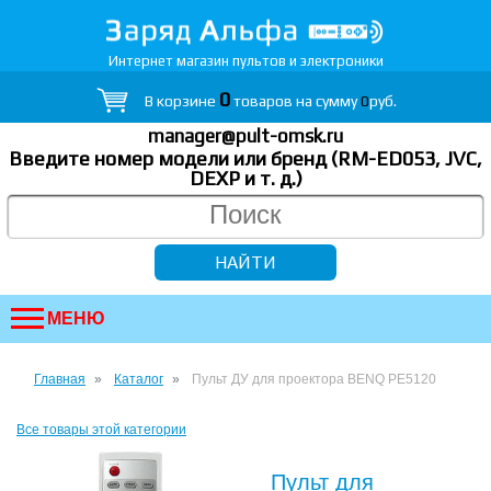
Интернет магазин пультов и электроники
0
В корзине
товаров на сумму
0
руб.
manager@pult-omsk.ru
Введите номер модели или бренд (RM-ED053, JVC,
DEXP
и т. д.
)
МЕНЮ
Главная
Каталог
Пульт ДУ для проектора BENQ PE5120
Все товары этой категории
Пульт для