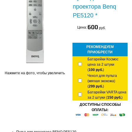
проектора Benq
PE5120 *
600
Цена:
руб.
РЕКОМЕНДУЕМ
ПРИОБРЕСТИ
Батарейки Космос
цена за 2 штуки
(
100 руб.
)
Нажмите на фото, чтобы увеличить
Чехол для пульта
(мягкая экокожа)
(
299 руб.
)
Батарейки VARTA цена
за 2 штуки (
150 руб.
)
ДОСТУПНЫ СПОСОБЫ
ОПЛАТЫ: