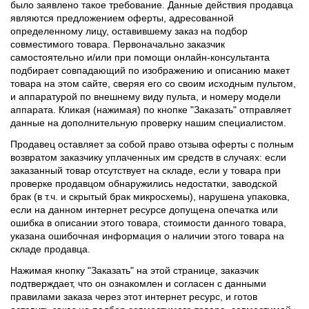
было заявлено такое требование. Данные действия продавца
являются предложением оферты, адресованной
определенному лицу, оставившему заказ на подбор
совместимого товара. Первоначально заказчик
самостоятельно и/или при помощи онлайн-консультанта
подбирает совпадающий по изображению и описанию макет
товара на этом сайте, сверяя его со своим исходным пультом,
и аппаратурой по внешнему виду пульта, и номеру модели
аппарата. Кликая (нажимая) по кнопке "Заказать" отправляет
данные на дополнительную проверку нашим специалистом.
Продавец оставляет за собой право отзыва оферты с полным
возвратом заказчику уплаченных им средств в случаях: если
заказанный товар отсутствует на складе, если у товара при
проверке продавцом обнаружились недостатки, заводской
брак (в т.ч. и скрытый брак микросхемы), нарушена упаковка,
если на данном интернет ресурсе допущена опечатка или
ошибка в описании этого товара, стоимости данного товара,
указана ошибочная информация о наличии этого товара на
складе продавца.
Нажимая кнопку "Заказать" на этой странице, заказчик
подтверждает, что он ознакомлен и согласен с данными
правилами заказа через этот интернет ресурс, и готов