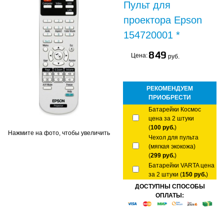
Пульт для
проектора Epson
154720001 *
849
Цена:
руб.
РЕКОМЕНДУЕМ
ПРИОБРЕСТИ
Батарейки Космос
цена за 2 штуки
(
100 руб.
)
Нажмите на фото, чтобы увеличить
Чехол для пульта
(мягкая экокожа)
(
299 руб.
)
Батарейки VARTA цена
за 2 штуки (
150 руб.
)
ДОСТУПНЫ СПОСОБЫ
ОПЛАТЫ: