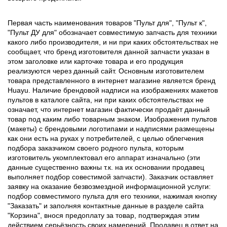
Первая часть наименования товаров "Пульт для", "Пульт к",
"Пульт ДУ для" обозначает совместимую запчасть для техники
какого либо производителя, и ни при каких обстоятельствах не
сообщает, что бренд изготовителя данной запчасти указан в
этом заголовке или карточке товара и его продукция
реализуются через данный сайт. Основным изготовителем
товара представленного в интернет магазине является бренд
Huayu. Наличие брендовой надписи на изображениях макетов
пультов в каталоге сайта, ни при каких обстоятельствах не
означает, что интернет магазин фактически продаёт данный
товар под каким либо товарным знаком. Изображения пультов
(макеты) с брендовыми логотипами и надписями размещены
как они есть на руках у потребителей, с целью облегчения
подбора заказчиком своего родного пульта, которым
изготовитель укомплектовал его аппарат изначально (эти
данные существенно важны т.к. на их основании продавец
выполняет подбор совестимой запчасти). Заказчик оставляет
заявку на оказание безвозмездной информационной услуги:
подбор совместимого пульта для его техники, нажимая кнопку
"Заказать" и заполняя контактные данные в разделе сайта
"Корзина", внося предоплату за товар, подтверждая этим
действием серьёзность своих намерений. Продавец в ответ на