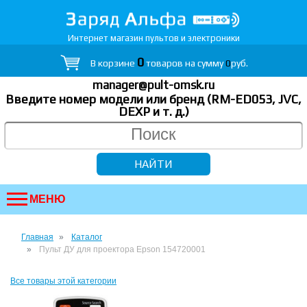
Интернет магазин пультов и электроники
0
В корзине
товаров на сумму
0
руб.
manager@pult-omsk.ru
Введите номер модели или бренд (RM-ED053, JVC,
DEXP
и т. д.
)
МЕНЮ
Главная
Каталог
Пульт ДУ для проектора Epson 154720001
Все товары этой категории