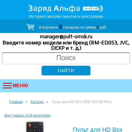
Интернет магазин пультов и электроники
0
В корзине
товаров на сумму
0
руб.
manager@pult-omsk.ru
Введите номер модели или бренд (RM-ED053, JVC,
DEXP
и т. д.
)
МЕНЮ
Главная
Каталог
Пульт для HD Box HDB 300 HD Plus
Все товары этой категории
Пульт для HD Box