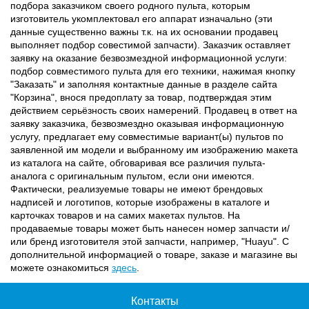
подбора заказчиком своего родного пульта, которым
изготовитель укомплектовал его аппарат изначально (эти
данные существенно важны т.к. на их основании продавец
выполняет подбор совестимой запчасти). Заказчик оставляет
заявку на оказание безвозмездной информационной услуги:
подбор совместимого пульта для его техники, нажимая кнопку
"Заказать" и заполняя контактные данные в разделе сайта
"Корзина", внося предоплату за товар, подтверждая этим
действием серьёзность своих намерений. Продавец в ответ на
заявку заказчика, безвозмездно оказывая информационную
услугу, предлагает ему совместимые вариант(ы) пультов по
заявленной им модели и выбранному им изображению макета
из каталога на сайте, обговаривая все различия пульта-
аналога с оригинальным пультом, если они имеются.
Фактически, реализуемые товары не имеют брендовых
надписей и логотипов, которые изображены в каталоге и
карточках товаров и на самих макетах пультов. На
продаваемые товары может быть нанесен номер запчасти и/
или бренд изготовителя этой запчасти, например, "Huayu". С
дополнительной информацией о товаре, заказе и магазине вы
можете ознакомиться
здесь
.
Контакты