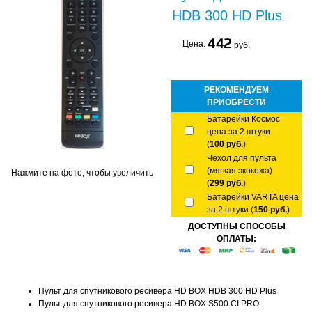
HDB 300 HD Plus
442
Цена:
руб.
РЕКОМЕНДУЕМ
ПРИОБРЕСТИ
Батарейки Космос
цена за 2 штуки
(
100 руб.
)
Чехол для пульта
(мягкая экокожа)
Нажмите на фото, чтобы увеличить
(
299 руб.
)
Батарейки VARTA цена
за 2 штуки (
150 руб.
)
ДОСТУПНЫ СПОСОБЫ
ОПЛАТЫ:
Пульт для спутникового ресивера HD BOX HDB 300 HD Plus
Пульт для спутникового ресивера HD BOX S500 CI PRO