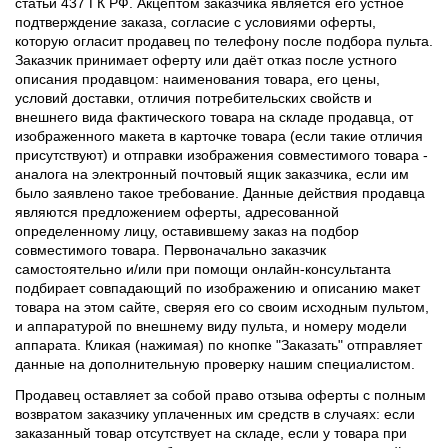
статьи 437 ГК РФ. Акцептом заказчика является его устное
подтверждение заказа, согласие с условиями оферты,
которую огласит продавец по телефону после подбора пульта.
Заказчик принимает оферту или даёт отказ после устного
описания продавцом: наименования товара, его цены,
условий доставки, отличия потребительских свойств и
внешнего вида фактического товара на складе продавца, от
изображенного макета в карточке товара (если такие отличия
присутствуют) и отправки изображения совместимого товара -
аналога на электронный почтовый ящик заказчика, если им
было заявлено такое требование. Данные действия продавца
являются предложением оферты, адресованной
определенному лицу, оставившему заказ на подбор
совместимого товара. Первоначально заказчик
самостоятельно и/или при помощи онлайн-консультанта
подбирает совпадающий по изображению и описанию макет
товара на этом сайте, сверяя его со своим исходным пультом,
и аппаратурой по внешнему виду пульта, и номеру модели
аппарата. Кликая (нажимая) по кнопке "Заказать" отправляет
данные на дополнительную проверку нашим специалистом.
Продавец оставляет за собой право отзыва оферты с полным
возвратом заказчику уплаченных им средств в случаях: если
заказанный товар отсутствует на складе, если у товара при