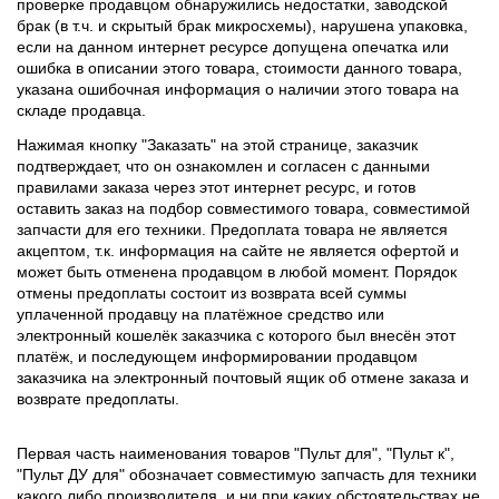
проверке продавцом обнаружились недостатки, заводской
брак (в т.ч. и скрытый брак микросхемы), нарушена упаковка,
если на данном интернет ресурсе допущена опечатка или
ошибка в описании этого товара, стоимости данного товара,
указана ошибочная информация о наличии этого товара на
складе продавца.
Нажимая кнопку "Заказать" на этой странице, заказчик
подтверждает, что он ознакомлен и согласен с данными
правилами заказа через этот интернет ресурс, и готов
оставить заказ на подбор совместимого товара, совместимой
запчасти для его техники. Предоплата товара не является
акцептом, т.к. информация на сайте не является офертой и
может быть отменена продавцом в любой момент. Порядок
отмены предоплаты состоит из возврата всей суммы
уплаченной продавцу на платёжное средство или
электронный кошелёк заказчика с которого был внесён этот
платёж, и последующем информировании продавцом
заказчика на электронный почтовый ящик об отмене заказа и
возврате предоплаты.
Первая часть наименования товаров "Пульт для", "Пульт к",
"Пульт ДУ для" обозначает совместимую запчасть для техники
какого либо производителя, и ни при каких обстоятельствах не