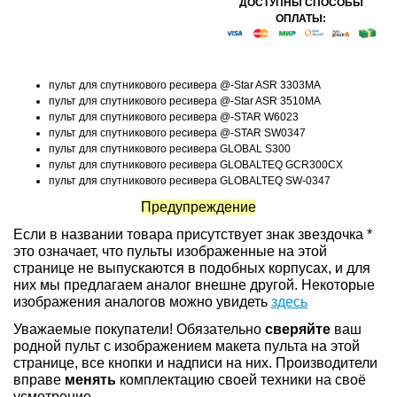
ДОСТУПНЫ СПОСОБЫ
ОПЛАТЫ:
пульт для спутникового ресивера @-Star ASR 3303MA
пульт для спутникового ресивера @-Star ASR 3510MA
пульт для спутникового ресивера @-STAR W6023
пульт для спутникового ресивера @-STAR SW0347
пульт для спутникового ресивера GLOBAL S300
пульт для спутникового ресивера GLOBALTEQ GCR300CX
пульт для спутникового ресивера GLOBALTEQ SW-0347
Предупреждение
Если в названии товара присутствует знак звездочка *
это означает, что пульты изображенные на этой
странице не выпускаются в подобных корпусах, и для
них мы предлагаем аналог внешне другой. Некоторые
изображения аналогов можно увидеть
здесь
Уважаемые покупатели! Обязательно
сверяйте
ваш
родной пульт с изображением макета пульта на этой
странице, все кнопки и надписи на них. Производители
вправе
менять
комплектацию своей техники на своё
усмотрение.