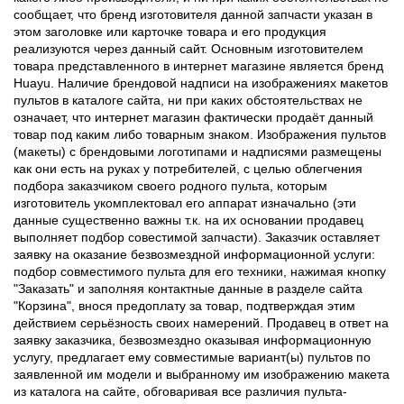
сообщает, что бренд изготовителя данной запчасти указан в
этом заголовке или карточке товара и его продукция
реализуются через данный сайт. Основным изготовителем
товара представленного в интернет магазине является бренд
Huayu. Наличие брендовой надписи на изображениях макетов
пультов в каталоге сайта, ни при каких обстоятельствах не
означает, что интернет магазин фактически продаёт данный
товар под каким либо товарным знаком. Изображения пультов
(макеты) с брендовыми логотипами и надписями размещены
как они есть на руках у потребителей, с целью облегчения
подбора заказчиком своего родного пульта, которым
изготовитель укомплектовал его аппарат изначально (эти
данные существенно важны т.к. на их основании продавец
выполняет подбор совестимой запчасти). Заказчик оставляет
заявку на оказание безвозмездной информационной услуги:
подбор совместимого пульта для его техники, нажимая кнопку
"Заказать" и заполняя контактные данные в разделе сайта
"Корзина", внося предоплату за товар, подтверждая этим
действием серьёзность своих намерений. Продавец в ответ на
заявку заказчика, безвозмездно оказывая информационную
услугу, предлагает ему совместимые вариант(ы) пультов по
заявленной им модели и выбранному им изображению макета
из каталога на сайте, обговаривая все различия пульта-