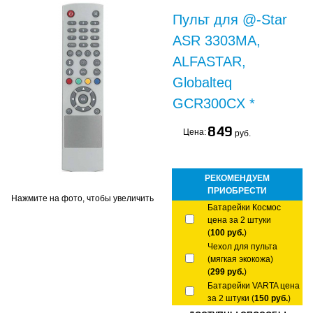
Пульт для @-Star
ASR 3303MA,
ALFASTAR,
Globalteq
GCR300CX *
849
Цена:
руб.
РЕКОМЕНДУЕМ
ПРИОБРЕСТИ
Нажмите на фото, чтобы увеличить
Батарейки Космос
цена за 2 штуки
(
100 руб.
)
Чехол для пульта
(мягкая экокожа)
(
299 руб.
)
Батарейки VARTA цена
за 2 штуки (
150 руб.
)