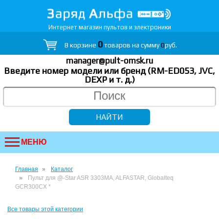
Интернет магазин пультов и электроники
0
В корзине
товаров на сумму
0
руб.
manager@pult-omsk.ru
Введите номер модели или бренд (RM-ED053, JVC,
DEXP
и т. д.
)
МЕНЮ
Главная
Каталог
Пульт для @-Star ASR 3303MA, ALFASTAR, Globalteq
GCR300CX *
Все товары этой категории