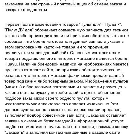
заказчика на электронный почтовый ящик об отмене заказа и
возврате предоплаты.
Первая часть наименования товаров "Пульт для", "Пульт к",
"Пульт ДУ для" обозначает совместимую запчасть для техники
какого либо производителя, и ни при каких обстоятельствах не
сообщает, что бренд изготовителя данной запчасти указан в
этом заголовке или карточке товара и его продукция
реализуются через данный сайт. Основным изготовителем
товара представленного в интернет магазине является бренд
Huayu. Наличие брендовой надписи на изображениях макетов
пультов в каталоге сайта, ни при каких обстоятельствах не
означает, что интернет магазин фактически продаёт данный
товар под каким либо товарным знаком. Изображения пультов
(макеты) с брендовыми логотипами и надписями размещены
как они есть на руках у потребителей, с целью облегчения
подбора заказчиком своего родного пульта, которым
изготовитель укомплектовал его аппарат изначально (эти
данные существенно важны т.к. на их основании продавец
выполняет подбор совестимой запчасти). Заказчик оставляет
заявку на оказание безвозмездной информационной услуги:
подбор совместимого пульта для его техники, нажимая кнопку
"Заказать" и заполняя контактные данные в разделе сайта