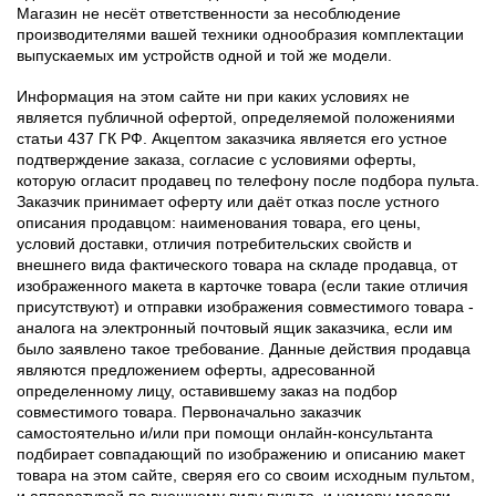
Магазин не несёт ответственности за несоблюдение
производителями вашей техники однообразия комплектации
выпускаемых им устройств одной и той же модели.
Информация на этом сайте ни при каких условиях не
является публичной офертой, определяемой положениями
статьи 437 ГК РФ. Акцептом заказчика является его устное
подтверждение заказа, согласие с условиями оферты,
которую огласит продавец по телефону после подбора пульта.
Заказчик принимает оферту или даёт отказ после устного
описания продавцом: наименования товара, его цены,
условий доставки, отличия потребительских свойств и
внешнего вида фактического товара на складе продавца, от
изображенного макета в карточке товара (если такие отличия
присутствуют) и отправки изображения совместимого товара -
аналога на электронный почтовый ящик заказчика, если им
было заявлено такое требование. Данные действия продавца
являются предложением оферты, адресованной
определенному лицу, оставившему заказ на подбор
совместимого товара. Первоначально заказчик
самостоятельно и/или при помощи онлайн-консультанта
подбирает совпадающий по изображению и описанию макет
товара на этом сайте, сверяя его со своим исходным пультом,
и аппаратурой по внешнему виду пульта, и номеру модели