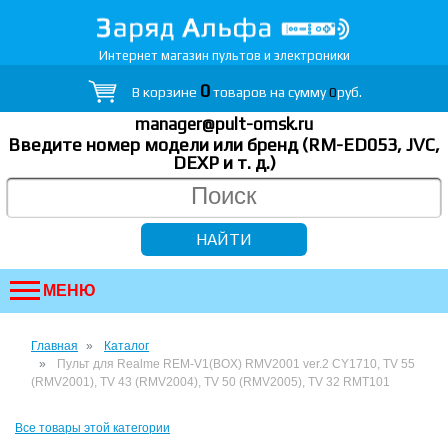
Интернет магазин пультов и электроники
0
В корзине
товаров на сумму
0
руб.
manager@pult-omsk.ru
Введите номер модели или бренд (RM-ED053, JVC,
DEXP
и т. д.
)
МЕНЮ
Главная
Каталог
Пульт для Realme REM-V1(BOX) RMV2001 ver.2 CY1710, TV 55
(RMV2001), TV 43 (RMV2004), TV 50 (RMV2005), TV 32 RMT101
Все товары этой категории