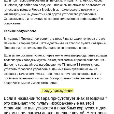
Если при первом включении вы не связали пульт и телевизор через
Bluetooth, сделайте это позднее – иначе вы не сможете пользоваться
голосовым вводом. Через Bluetooth вы также можете подключить
клавиатуру, мышь, джойстик или другое устройство управления.
Ознакомьтесь в инструкции от вашего телевизора с информацией о
сопряжении.
Если не получилось:
Внимание ! Прежде, чем сопрягать новый пульт удалите через это же
меню ваш старый пульт. Затем достаньте из старого пульта батарейки.
Перезагрузите телевизор. Выполните сопряжение вновь.
Если вы не достигли успеха, через меню телевизора сделайте возврат
телевизора к заводским установкам, тем самым сбросив обновления.
Далее не соглашайтесь на обновление ТВ, иначе ТВ может снова
утратить голосовое управление. Данные манипуляции ни как не
связаны с качеством пульта, наш пульт отличного качества, все эти
проблемы возникают из за ошибок програмного обеспечения, к его
разработке мы не имеем отношения.
Предупреждение
Если в названии товара присутствует знак звездочка *
это означает, что пульты изображенные на этой
странице не выпускаются в подобных корпусах, и для
них мы предлагаем аналог внешне другой. Некоторые