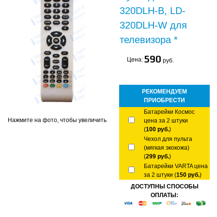
320DLH-B, LD-
320DLH-W для
телевизора *
590
Цена:
руб.
РЕКОМЕНДУЕМ
ПРИОБРЕСТИ
Батарейки Космос
Нажмите на фото, чтобы увеличить
цена за 2 штуки
(
100 руб.
)
Чехол для пульта
(мягкая экокожа)
(
299 руб.
)
Батарейки VARTA цена
за 2 штуки (
150 руб.
)
ДОСТУПНЫ СПОСОБЫ
ОПЛАТЫ: