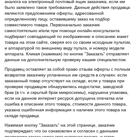
аналога на электронный почтовый ящик заказчика, если им
было заявлено такое требование. Данные действия продавца
являются предложением оферты, адресованной
определенному лицу, оставившему заказ на подбор
совместимого товара. Первоначально заказчик
самостоятельно и/или при помощи онлайн-консультанта
подбирает совпадающий по изображению и описанию макет
товара на этом сайте, сверяя его со своим исходным пультом,
и аппаратурой по внешнему виду пульта, и номеру модели
аппарата. Кликая (нажимая) по кнопке "Заказать" отправляет
данные на дополнительную проверку нашим специалистом.
Продавец оставляет за собой право отзыва оферты с полным
возвратом заказчику уплаченных им средств в случаях: если
заказанный товар отсутствует на складе, если у товара при
проверке продавцом обнаружились недостатки, заводской
брак (в т.ч. и скрытый брак микросхемы), нарушена упаковка,
если на данном интернет ресурсе допущена опечатка или
ошибка в описании этого товара, стоимости данного товара,
указана ошибочная информация о наличии этого товара на
складе продавца.
Нажимая кнопку "Заказать" на этой странице, заказчик
подтверждает, что он ознакомлен и согласен с данными
правилами заказа через этот интернет ресурс, и готов