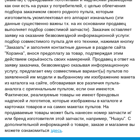
как они есть на руках у потребителей, с целью облегчения
подбора заказчиком своего родного пульта, которым
изготовитель укомплектовал его аппарат изначально (эти
данные существенно важны т.к. на их основании продавец
выполняет подбор совестимой запчасти). Заказчик оставляет
заявку на оказание безвозмездной информационной услуги:
подбор совместимого пульта для его техники, нажимая кнопку
"Заказать" и заполняя контактные данные в разделе сайта
"Корзина", внося предоплату за товар, подтверждая этим
действием серьёзность своих намерений. Продавец в ответ на
заявку заказчика, безвозмездно оказывая информационную
услугу, предлагает ему совместимые вариант(ы) пультов по
заявленной им модели и выбранному им изображению макета
из каталога на сайте, обговаривая все различия пульта-
аналога с оригинальным пультом, если они имеются.
Фактически, реализуемые товары не имеют брендовых
надписей и логотипов, которые изображены в каталоге и
карточках товаров и на самих макетах пультов. На
продаваемые товары может быть нанесен номер запчасти и/
или бренд изготовителя этой запчасти, например, "Huayu". С
дополнительной информацией о товаре, заказе и магазине вы
можете ознакомиться
здесь
.