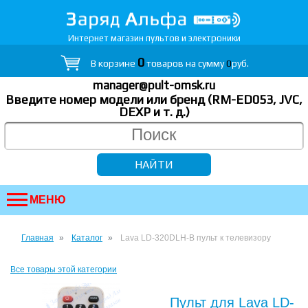
Интернет магазин пультов и электроники
0
В корзине
товаров на сумму
0
руб.
manager@pult-omsk.ru
Введите номер модели или бренд (RM-ED053, JVC,
DEXP
и т. д.
)
МЕНЮ
Главная
Каталог
Lava LD-320DLH-B пульт к телевизору
Все товары этой категории
Пульт для Lava LD-