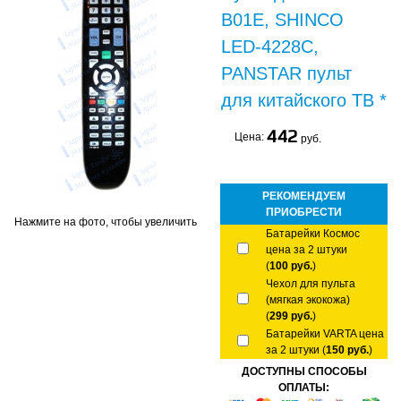
B01E, SHINCO
LED-4228C,
PANSTAR пульт
для китайского ТВ *
442
Цена:
руб.
РЕКОМЕНДУЕМ
ПРИОБРЕСТИ
Нажмите на фото, чтобы увеличить
Батарейки Космос
цена за 2 штуки
(
100 руб.
)
Чехол для пульта
(мягкая экокожа)
(
299 руб.
)
Батарейки VARTA цена
за 2 штуки (
150 руб.
)
ДОСТУПНЫ СПОСОБЫ
ОПЛАТЫ: