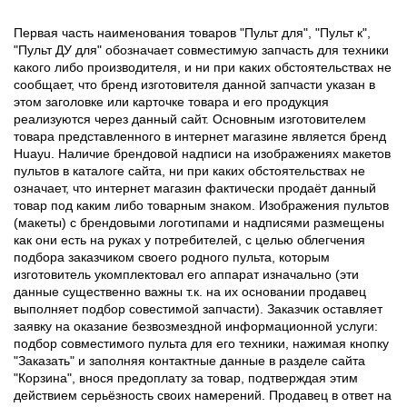
Первая часть наименования товаров "Пульт для", "Пульт к",
"Пульт ДУ для" обозначает совместимую запчасть для техники
какого либо производителя, и ни при каких обстоятельствах не
сообщает, что бренд изготовителя данной запчасти указан в
этом заголовке или карточке товара и его продукция
реализуются через данный сайт. Основным изготовителем
товара представленного в интернет магазине является бренд
Huayu. Наличие брендовой надписи на изображениях макетов
пультов в каталоге сайта, ни при каких обстоятельствах не
означает, что интернет магазин фактически продаёт данный
товар под каким либо товарным знаком. Изображения пультов
(макеты) с брендовыми логотипами и надписями размещены
как они есть на руках у потребителей, с целью облегчения
подбора заказчиком своего родного пульта, которым
изготовитель укомплектовал его аппарат изначально (эти
данные существенно важны т.к. на их основании продавец
выполняет подбор совестимой запчасти). Заказчик оставляет
заявку на оказание безвозмездной информационной услуги:
подбор совместимого пульта для его техники, нажимая кнопку
"Заказать" и заполняя контактные данные в разделе сайта
"Корзина", внося предоплату за товар, подтверждая этим
действием серьёзность своих намерений. Продавец в ответ на