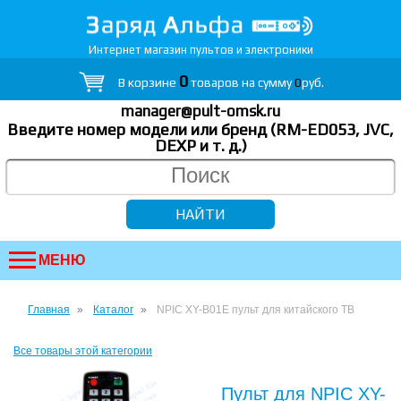
Интернет магазин пультов и электроники
0
В корзине
товаров на сумму
0
руб.
manager@pult-omsk.ru
Введите номер модели или бренд (RM-ED053, JVC,
DEXP
и т. д.
)
МЕНЮ
Главная
Каталог
NPIC XY-B01E пульт для китайского ТВ
Все товары этой категории
Пульт для NPIC XY-