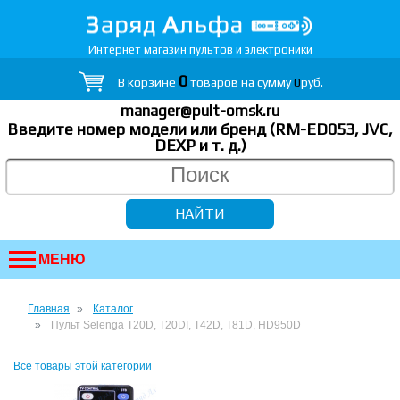
Интернет магазин пультов и электроники
0
В корзине
товаров на сумму
0
руб.
manager@pult-omsk.ru
Введите номер модели или бренд (RM-ED053, JVC,
DEXP
и т. д.
)
МЕНЮ
Главная
Каталог
Пульт Selenga T20D, T20DI, T42D, T81D, HD950D
Все товары этой категории