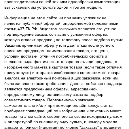
производителями вашей техники однообразия комплектации
выпускаемых им устройств одной и той же модели.
Информация на этом сайте ни при каких условиях не
является публичной офертой, определяемой положениями
статьи 437 ГК РФ. Акцептом заказчика является его устное
подтверждение заказа, согласие с условиями оферты,
которую огласит продавец по телефону после подбора пульта.
Заказчик принимает оферту или даёт отказ после устного
описания продавцом: наименования товара, его цены,
условий доставки, отличия потребительских свойств и
внешнего вида фактического товара на складе продавца, от
изображенного макета в карточке товара (если такие отличия
присутствуют) и отправки изображения совместимого товара -
аналога на электронный почтовый ящик заказчика, если им
было заявлено такое требование. Данные действия продавца
являются предложением оферты, адресованной
определенному лицу, оставившему заказ на подбор
совместимого товара. Первоначально заказчик
самостоятельно и/или при помощи онлайн-консультанта
подбирает совпадающий по изображению и описанию макет
товара на этом сайте, сверяя его со своим исходным пультом,
и аппаратурой по внешнему виду пульта, и номеру модели
аппарата. Кликая (нажимая) по кнопке "Заказать" отправляет