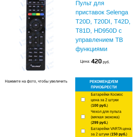
Пульт для
приставок Selenga
T20D, T20DI, T42D,
T81D, HD950D с
управлением ТВ
функциями
420
Цена:
руб.
Нажмите на фото, чтобы увеличить
РЕКОМЕНДУЕМ
ПРИОБРЕСТИ
Батарейки Космос
цена за 2 штуки
(
100 руб.
)
Чехол для пульта
(мягкая экокожа)
(
299 руб.
)
Батарейки VARTA цена
за 2 штуки (
150 руб.
)