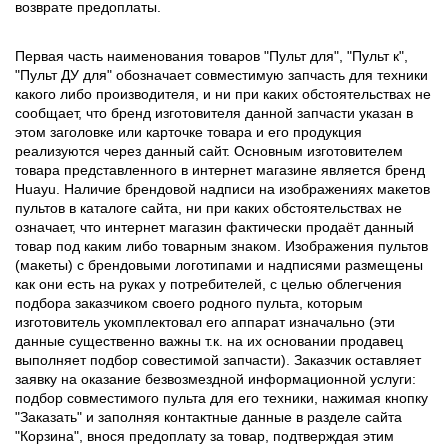
возврате предоплаты.
Первая часть наименования товаров "Пульт для", "Пульт к",
"Пульт ДУ для" обозначает совместимую запчасть для техники
какого либо производителя, и ни при каких обстоятельствах не
сообщает, что бренд изготовителя данной запчасти указан в
этом заголовке или карточке товара и его продукция
реализуются через данный сайт. Основным изготовителем
товара представленного в интернет магазине является бренд
Huayu. Наличие брендовой надписи на изображениях макетов
пультов в каталоге сайта, ни при каких обстоятельствах не
означает, что интернет магазин фактически продаёт данный
товар под каким либо товарным знаком. Изображения пультов
(макеты) с брендовыми логотипами и надписями размещены
как они есть на руках у потребителей, с целью облегчения
подбора заказчиком своего родного пульта, которым
изготовитель укомплектовал его аппарат изначально (эти
данные существенно важны т.к. на их основании продавец
выполняет подбор совестимой запчасти). Заказчик оставляет
заявку на оказание безвозмездной информационной услуги:
подбор совместимого пульта для его техники, нажимая кнопку
"Заказать" и заполняя контактные данные в разделе сайта
"Корзина", внося предоплату за товар, подтверждая этим