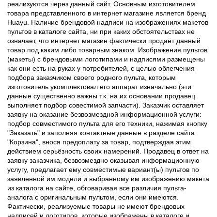
реализуются через данный сайт. Основным изготовителем
товара представленного в интернет магазине является бренд
Huayu. Наличие брендовой надписи на изображениях макетов
пультов в каталоге сайта, ни при каких обстоятельствах не
означает, что интернет магазин фактически продаёт данный
товар под каким либо товарным знаком. Изображения пультов
(макеты) с брендовыми логотипами и надписями размещены
как они есть на руках у потребителей, с целью облегчения
подбора заказчиком своего родного пульта, которым
изготовитель укомплектовал его аппарат изначально (эти
данные существенно важны т.к. на их основании продавец
выполняет подбор совестимой запчасти). Заказчик оставляет
заявку на оказание безвозмездной информационной услуги:
подбор совместимого пульта для его техники, нажимая кнопку
"Заказать" и заполняя контактные данные в разделе сайта
"Корзина", внося предоплату за товар, подтверждая этим
действием серьёзность своих намерений. Продавец в ответ на
заявку заказчика, безвозмездно оказывая информационную
услугу, предлагает ему совместимые вариант(ы) пультов по
заявленной им модели и выбранному им изображению макета
из каталога на сайте, обговаривая все различия пульта-
аналога с оригинальным пультом, если они имеются.
Фактически, реализуемые товары не имеют брендовых
надписей и логотипов, которые изображены в каталоге и