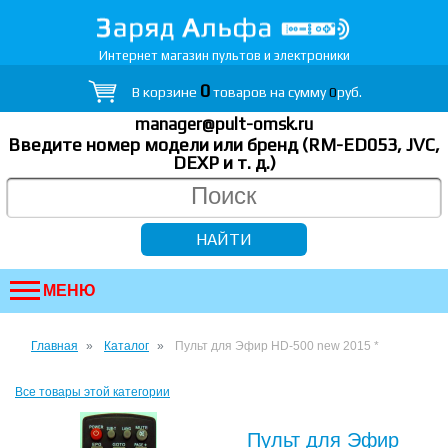
Интернет магазин пультов и электроники
0
В корзине
товаров на сумму
0
руб.
manager@pult-omsk.ru
Введите номер модели или бренд (RM-ED053, JVC,
DEXP
и т. д.
)
МЕНЮ
Главная
Каталог
Пульт для Эфир HD-500 new 2015 *
Все товары этой категории
Пульт для Эфир