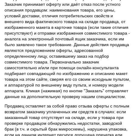
Заказчик принимает оферту или даёт отказ после устного
описания продавцом: наименования товара, его цены,
условий доставки, отличия потребительских свойств и
внешнего вида фактического товара на складе продавца, от
изображенного макета в карточке товара (если такие отличия
присутствуют) и отправки изображения совместимого товара -
аналога на электронный почтовый ящик заказчика, если им
было заявлено такое требование. Данные действия продавца
являются предложением оферты, адресованной
определенному лицу, оставившему заказ на подбор
совместимого товара. Первоначально заказчик
самостоятельно и/или при помощи онлайн-консультанта
подбирает совпадающий по изображению и описанию макет
товара на этом сайте, сверяя его со своим исходным пультом,
и аппаратурой по внешнему виду пульта, и номеру модели
аппарата. Кликая (нажимая) по кнопке "Заказать" отправляет
данные на дополнительную проверку нашим специалистом.
Продавец оставляет за собой право отзыва оферты с полным
возвратом заказчику уплаченных им средств в случаях: если
заказанный товар отсутствует на складе, если у товара при
проверке продавцом обнаружились недостатки, заводской
брак (в т.ч. и скрытый брак микросхемы), нарушена упаковка,
если на данном интернет ресурсе допущена опечатка или