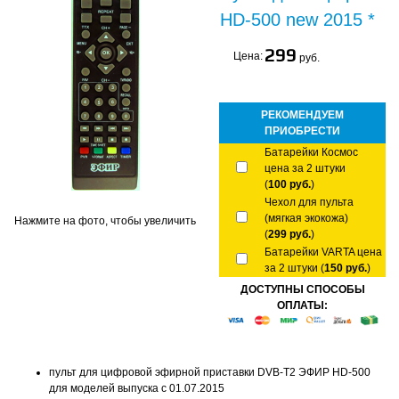
HD-500 new 2015 *
299
Цена:
руб.
РЕКОМЕНДУЕМ
ПРИОБРЕСТИ
Батарейки Космос
цена за 2 штуки
(
100 руб.
)
Чехол для пульта
(мягкая экокожа)
Нажмите на фото, чтобы увеличить
(
299 руб.
)
Батарейки VARTA цена
за 2 штуки (
150 руб.
)
ДОСТУПНЫ СПОСОБЫ
ОПЛАТЫ:
пульт для цифровой эфирной приставки DVB-T2 ЭФИР HD-500
для моделей выпуска с 01.07.2015