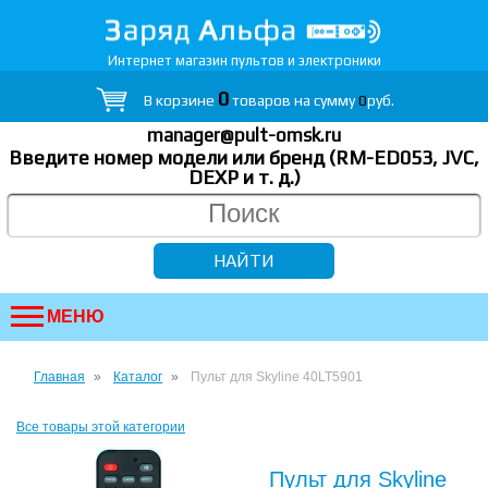
Интернет магазин пультов и электроники
0
В корзине
товаров на сумму
0
руб.
manager@pult-omsk.ru
Введите номер модели или бренд (RM-ED053, JVC,
DEXP
и т. д.
)
МЕНЮ
Главная
Каталог
Пульт для Skyline 40LT5901
Все товары этой категории
Пульт для Skyline