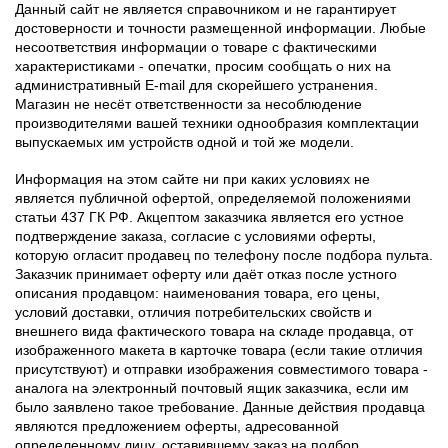
Данный сайт не является справочником и не гарантирует
достоверности и точности размещенной информации. Любые
несоответствия информации о товаре с фактическими
характеристиками - опечатки, просим сообщать о них на
административный E-mail для скорейшего устранения.
Магазин не несёт ответственности за несоблюдение
производителями вашей техники однообразия комплектации
выпускаемых им устройств одной и той же модели.
Информация на этом сайте ни при каких условиях не
является публичной офертой, определяемой положениями
статьи 437 ГК РФ. Акцептом заказчика является его устное
подтверждение заказа, согласие с условиями оферты,
которую огласит продавец по телефону после подбора пульта.
Заказчик принимает оферту или даёт отказ после устного
описания продавцом: наименования товара, его цены,
условий доставки, отличия потребительских свойств и
внешнего вида фактического товара на складе продавца, от
изображенного макета в карточке товара (если такие отличия
присутствуют) и отправки изображения совместимого товара -
аналога на электронный почтовый ящик заказчика, если им
было заявлено такое требование. Данные действия продавца
являются предложением оферты, адресованной
определенному лицу, оставившему заказ на подбор