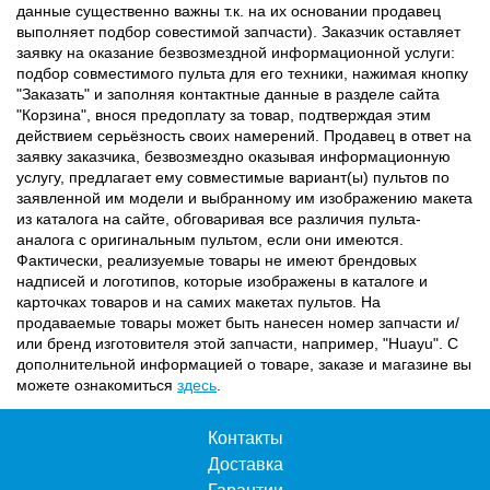
данные существенно важны т.к. на их основании продавец
выполняет подбор совестимой запчасти). Заказчик оставляет
заявку на оказание безвозмездной информационной услуги:
подбор совместимого пульта для его техники, нажимая кнопку
"Заказать" и заполняя контактные данные в разделе сайта
"Корзина", внося предоплату за товар, подтверждая этим
действием серьёзность своих намерений. Продавец в ответ на
заявку заказчика, безвозмездно оказывая информационную
услугу, предлагает ему совместимые вариант(ы) пультов по
заявленной им модели и выбранному им изображению макета
из каталога на сайте, обговаривая все различия пульта-
аналога с оригинальным пультом, если они имеются.
Фактически, реализуемые товары не имеют брендовых
надписей и логотипов, которые изображены в каталоге и
карточках товаров и на самих макетах пультов. На
продаваемые товары может быть нанесен номер запчасти и/
или бренд изготовителя этой запчасти, например, "Huayu". С
дополнительной информацией о товаре, заказе и магазине вы
можете ознакомиться
здесь
.
Контакты
Доставка