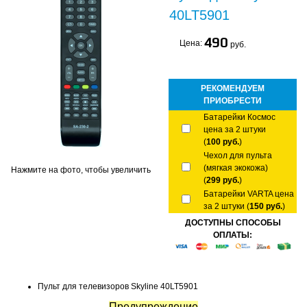
40LT5901
490
Цена:
руб.
РЕКОМЕНДУЕМ
ПРИОБРЕСТИ
Батарейки Космос
цена за 2 штуки
(
100 руб.
)
Чехол для пульта
(мягкая экокожа)
Нажмите на фото, чтобы увеличить
(
299 руб.
)
Батарейки VARTA цена
за 2 штуки (
150 руб.
)
ДОСТУПНЫ СПОСОБЫ
ОПЛАТЫ:
Пульт для телевизоров Skyline 40LT5901
Предупреждение