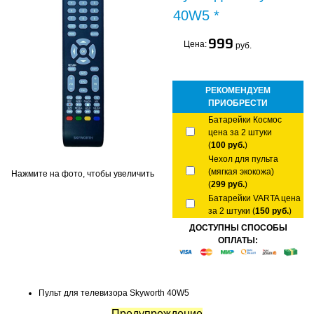
40W5 *
999
Цена:
руб.
РЕКОМЕНДУЕМ
ПРИОБРЕСТИ
Батарейки Космос
цена за 2 штуки
(
100 руб.
)
Чехол для пульта
(мягкая экокожа)
Нажмите на фото, чтобы увеличить
(
299 руб.
)
Батарейки VARTA цена
за 2 штуки (
150 руб.
)
ДОСТУПНЫ СПОСОБЫ
ОПЛАТЫ:
Пульт для телевизора Skyworth 40W5
Предупреждение