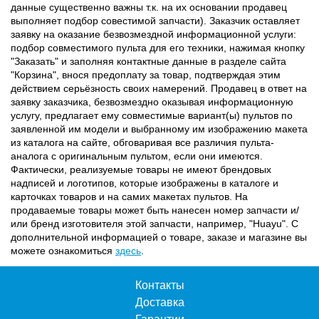
данные существенно важны т.к. на их основании продавец
выполняет подбор совестимой запчасти). Заказчик оставляет
заявку на оказание безвозмездной информационной услуги:
подбор совместимого пульта для его техники, нажимая кнопку
"Заказать" и заполняя контактные данные в разделе сайта
"Корзина", внося предоплату за товар, подтверждая этим
действием серьёзность своих намерений. Продавец в ответ на
заявку заказчика, безвозмездно оказывая информационную
услугу, предлагает ему совместимые вариант(ы) пультов по
заявленной им модели и выбранному им изображению макета
из каталога на сайте, обговаривая все различия пульта-
аналога с оригинальным пультом, если они имеются.
Фактически, реализуемые товары не имеют брендовых
надписей и логотипов, которые изображены в каталоге и
карточках товаров и на самих макетах пультов. На
продаваемые товары может быть нанесен номер запчасти и/
или бренд изготовителя этой запчасти, например, "Huayu". С
дополнительной информацией о товаре, заказе и магазине вы
можете ознакомиться
здесь
.
Контакты
Доставка