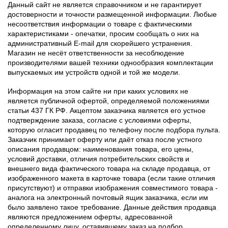
Данный сайт не является справочником и не гарантирует
достоверности и точности размещенной информации. Любые
несоответствия информации о товаре с фактическими
характеристиками - опечатки, просим сообщать о них на
административный E-mail для скорейшего устранения.
Магазин не несёт ответственности за несоблюдение
производителями вашей техники однообразия комплектации
выпускаемых им устройств одной и той же модели.
Информация на этом сайте ни при каких условиях не
является публичной офертой, определяемой положениями
статьи 437 ГК РФ. Акцептом заказчика является его устное
подтверждение заказа, согласие с условиями оферты,
которую огласит продавец по телефону после подбора пульта.
Заказчик принимает оферту или даёт отказ после устного
описания продавцом: наименования товара, его цены,
условий доставки, отличия потребительских свойств и
внешнего вида фактического товара на складе продавца, от
изображенного макета в карточке товара (если такие отличия
присутствуют) и отправки изображения совместимого товара -
аналога на электронный почтовый ящик заказчика, если им
было заявлено такое требование. Данные действия продавца
являются предложением оферты, адресованной
определенному лицу, оставившему заказ на подбор