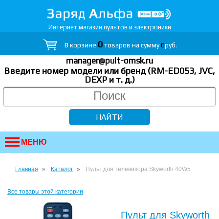
Интернет магазин пультов и электроники
0
В корзине
товаров на сумму
0
руб.
manager@pult-omsk.ru
Введите номер модели или бренд (RM-ED053, JVC,
DEXP
и т. д.
)
МЕНЮ
Главная
Каталог
Пульт для телевизора Skyworth 40W5
Все товары этой категории
Пульт для Skyworth