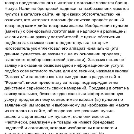
товара представленного в интернет магазине является бренд
Huayu. Наличие брендовой надписи на изображениях макетов
пультов в каталоге сайта, ни при каких обстоятельствах не
означает, что интернет магазин фактически продаёт данный
товар под каким либо товарным знаком. Изображения пультов
(макеты) с брендовыми логотипами и надписями размещены
как они есть на руках у потребителей, с целью облегчения
подбора заказчиком своего родного пульта, которым
изготовитель укомплектовал его аппарат изначально (эти
данные существенно важны т.к. на их основании продавец
выполняет подбор совестимой запчасти). Заказчик оставляет
заявку на оказание безвозмездной информационной услуги:
подбор совместимого пульта для его техники, нажимая кнопку
"Заказать" и заполняя контактные данные в разделе сайта
"Корзина", внося предоплату за товар, подтверждая этим
действием серьёзность своих намерений. Продавец в ответ на
заявку заказчика, безвозмездно оказывая информационную
услугу, предлагает ему совместимые вариант(ы) пультов по
заявленной им модели и выбранному им изображению макета
из каталога на сайте, обговаривая все различия пульта-
аналога с оригинальным пультом, если они имеются.
Фактически, реализуемые товары не имеют брендовых
надписей и логотипов, которые изображены в каталоге и
карточках товаров и на самих макетах пультов. На