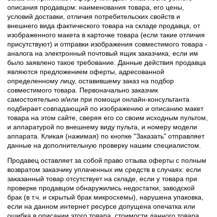
описания продавцом: наименования товара, его цены,
условий доставки, отличия потребительских свойств и
внешнего вида фактического товара на складе продавца, от
изображенного макета в карточке товара (если такие отличия
присутствуют) и отправки изображения совместимого товара -
аналога на электронный почтовый ящик заказчика, если им
было заявлено такое требование. Данные действия продавца
являются предложением оферты, адресованной
определенному лицу, оставившему заказ на подбор
совместимого товара. Первоначально заказчик
самостоятельно и/или при помощи онлайн-консультанта
подбирает совпадающий по изображению и описанию макет
товара на этом сайте, сверяя его со своим исходным пультом,
и аппаратурой по внешнему виду пульта, и номеру модели
аппарата. Кликая (нажимая) по кнопке "Заказать" отправляет
данные на дополнительную проверку нашим специалистом.
Продавец оставляет за собой право отзыва оферты с полным
возвратом заказчику уплаченных им средств в случаях: если
заказанный товар отсутствует на складе, если у товара при
проверке продавцом обнаружились недостатки, заводской
брак (в т.ч. и скрытый брак микросхемы), нарушена упаковка,
если на данном интернет ресурсе допущена опечатка или
ошибка в описании этого товара, стоимости данного товара,