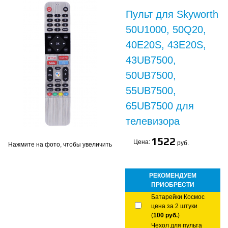
Пульт для Skyworth
50U1000, 50Q20,
40E20S, 43E20S,
43UB7500,
50UB7500,
55UB7500,
65UB7500 для
телевизора
1522
Цена:
руб.
Нажмите на фото, чтобы увеличить
РЕКОМЕНДУЕМ
ПРИОБРЕСТИ
Батарейки Космос
цена за 2 штуки
(
100 руб.
)
Чехол для пульта