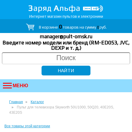
Интернет магазин пультов и электроники
0
В корзине
товаров на сумму
0
руб.
manager@pult-omsk.ru
Введите номер модели или бренд (RM-ED053, JVC,
DEXP
и т. д.
)
МЕНЮ
Главная
Каталог
Пульт для телевизора Skyworth 50U1000, 50Q20, 40E20S,
43E20S
Все товары этой категории