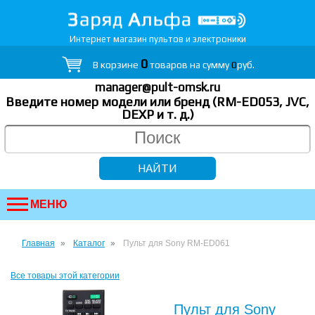
Интернет магазин пультов и электроники
0
В корзине
товаров на сумму
0
руб.
manager@pult-omsk.ru
Введите номер модели или бренд (RM-ED053, JVC,
DEXP
и т. д.
)
МЕНЮ
Главная
Каталог
Пульт для Sony RM-ED061
Все товары этой категории
Пульт для Sony