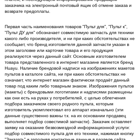
заказчика на электронный почтовый ящик об отмене заказа и
возврате предоплаты.
Первая часть наименования товаров "Пульт для", "Пульт к",
"Пульт ДУ для" обозначает совместимую запчасть для техники
какого либо производителя, и ни при каких обстоятельствах не
сообщает, что бренд изготовителя данной запчасти указан в
этом заголовке или карточке товара и его продукция
реализуются через данный сайт. Основным изготовителем
товара представленного в интернет магазине является бренд
Huayu. Наличие брендовой надписи на изображениях макетов
пультов в каталоге сайта, ни при каких обстоятельствах не
означает, что интернет магазин фактически продаёт данный
товар под каким либо товарным знаком. Изображения пультов
(макеты) с брендовыми логотипами и надписями размещены
как они есть на руках у потребителей, с целью облегчения
подбора заказчиком своего родного пульта, которым
изготовитель укомплектовал его аппарат изначально (эти
данные существенно важны т.к. на их основании продавец
выполняет подбор совестимой запчасти). Заказчик оставляет
заявку на оказание безвозмездной информационной услуги:
подбор совместимого пульта для его техники, нажимая кнопку
"Заказать" и заполняя контактные данные в разделе сайта