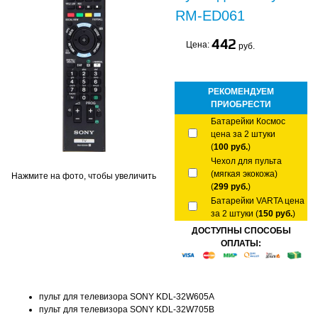
RM-ED061
442
Цена:
руб.
РЕКОМЕНДУЕМ
ПРИОБРЕСТИ
Батарейки Космос
цена за 2 штуки
(
100 руб.
)
Чехол для пульта
(мягкая экокожа)
Нажмите на фото, чтобы увеличить
(
299 руб.
)
Батарейки VARTA цена
за 2 штуки (
150 руб.
)
ДОСТУПНЫ СПОСОБЫ
ОПЛАТЫ:
пульт для телевизора SONY KDL-32W605A
пульт для телевизора SONY KDL-32W705B