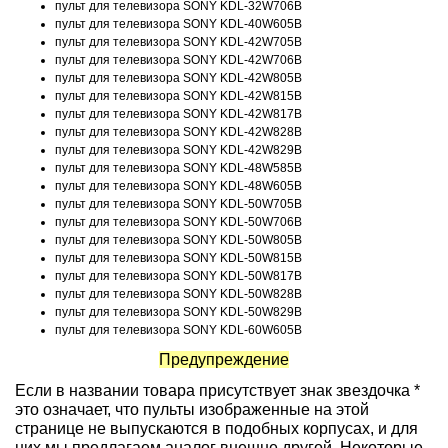
пульт для телевизора SONY KDL-32W706B
пульт для телевизора SONY KDL-40W605B
пульт для телевизора SONY KDL-42W705B
пульт для телевизора SONY KDL-42W706B
пульт для телевизора SONY KDL-42W805B
пульт для телевизора SONY KDL-42W815B
пульт для телевизора SONY KDL-42W817B
пульт для телевизора SONY KDL-42W828B
пульт для телевизора SONY KDL-42W829B
пульт для телевизора SONY KDL-48W585B
пульт для телевизора SONY KDL-48W605B
пульт для телевизора SONY KDL-50W705B
пульт для телевизора SONY KDL-50W706B
пульт для телевизора SONY KDL-50W805B
пульт для телевизора SONY KDL-50W815B
пульт для телевизора SONY KDL-50W817B
пульт для телевизора SONY KDL-50W828B
пульт для телевизора SONY KDL-50W829B
пульт для телевизора SONY KDL-60W605B
Предупреждение
Если в названии товара присутствует знак звездочка *
это означает, что пульты изображенные на этой
странице не выпускаются в подобных корпусах, и для
них мы предлагаем аналог внешне другой. Некоторые